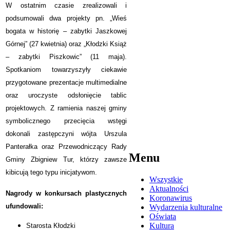
W ostatnim czasie zrealizowali i
podsumowali dwa projekty pn.
„Wieś
bogata w historię – zabytki Jaszkowej
Górnej” (27 kwietnia) oraz „Kłodzki Książ
– zabytki Piszkowic” (11 maja).
Spotkaniom towarzyszyły ciekawie
przygotowane prezentacje multimedialne
oraz uroczyste odsłonięcie tablic
projektowych. Z ramienia naszej gminy
symbolicznego przecięcia wstęgi
dokonali zastępczyni wójta Urszula
Panterałka oraz Przewodniczący Rady
Menu
Gminy Zbigniew Tur, którzy zawsze
kibicują tego typu inicjatywom.
Wszystkie
Aktualności
Nagrody w konkursach plastycznych
Koronawirus
ufundowali:
Wydarzenia kulturalne
Oświata
Kultura
Starosta Kłodzki