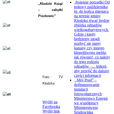
Jesienne porządki
Od
„Kłodzki Książ
połowy października
– zabytki
br. do końca miesiąca
na terenie gminy
Piszkowic”
Kłodzko trwać będzie
zbiórka odpadów
wielkogabarytowych.
Gdzie i kiedy
będziemy mogli
pozbyć się starej
kanapy czy innego
kłopotliwego mebla,
jak również, co należy
do tego rodzaju
odpadów –...
kliknij,
aby przejść do dalszej
części informacji
Foto.: TV
„Mój Prąd” –
Kłodzka
dofinansowanie
instalacji
fotowoltaicznych
Ministerstwo Energii
Wyślij na
we współpracy
Facebooka
Ministerstwem
Wyślij link
Środowiska