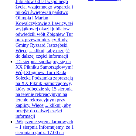
Jubilatów
60 lat wspólnego
życia, wzajemnego wsparcia i
miłości świętowali państwo
Olimpia i Marian
Kowalczykowie z Ławicy. tej
wyjątkowej okazji jubilatów
odwiedzili wójt Zbigniew Tur
oraz przewodniczący Rady
Gminy Ryszard Jastrzębski.
Więcej...
kliknij, aby przejść
do dalszej części informacji
15 sierpnia spotkajmy się na
XX Pikniku Samorządowym!
Wójt Zbigniew Tur i Rada
Sołecka Podzamka zapraszają
na XX Piknik Samorządowy,
który odbędzie się 15 sierpnia
na terenie rekreacyjnym na
terenie rekreacyjnym przy
kaplicy. Więcej...
kliknij, aby
przejść do dalszej części
informacji
Włączenie syren alarmowych
– 1 sierpnia
Informujemy, że 1
sierpnia o godz. 17.00 na