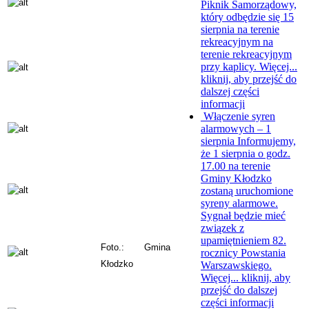
Piknik Samorządowy,
który odbędzie się 15
sierpnia na terenie
rekreacyjnym na
terenie rekreacyjnym
przy kaplicy. Więcej...
kliknij, aby przejść do
dalszej części
informacji
Włączenie syren
alarmowych – 1
sierpnia
Informujemy,
że 1 sierpnia o godz.
17.00 na terenie
Gminy Kłodzko
zostaną uruchomione
syreny alarmowe.
Sygnał będzie mieć
związek z
upamiętnieniem 82.
Foto.:
Gmina
rocznicy Powstania
Kłodzko
Warszawskiego.
Więcej...
kliknij, aby
przejść do dalszej
części informacji