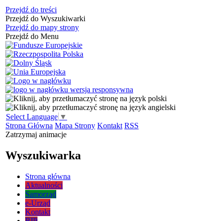
Przejdź do treści
Przejdź do Wyszukiwarki
Przejdź do mapy strony
Przejdź do Menu
Select Language
▼
Strona Główna
Mapa Strony
Kontakt
RSS
Zatrzymaj animacje
Wyszukiwarka
Strona główna
Aktualności
Samorząd
e-Urząd
Kontakt
BIP