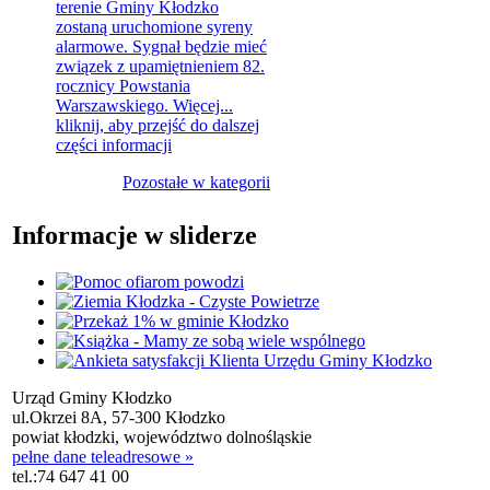
terenie Gminy Kłodzko
zostaną uruchomione syreny
alarmowe. Sygnał będzie mieć
związek z upamiętnieniem 82.
rocznicy Powstania
Warszawskiego. Więcej...
kliknij, aby przejść do dalszej
części informacji
Pozostałe w kategorii
Informacje w sliderze
Urząd Gminy Kłodzko
ul.Okrzei 8A, 57-300 Kłodzko
powiat kłodzki, województwo dolnośląskie
pełne dane teleadresowe »
tel.:
74 647 41 00