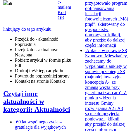
e-
przygotowało program
mailem
dofinansowania
Kod
instalacji
QR
fotowoltaicznych „Mój
prąd”, skierowany do
linkujący do tego artykułu
gospodarstw
domowych.
kliknij,
Przejdź do - aktualność
aby przejść do dalszej
Poprzednia
części informacji
Przejdź do - aktualność
Ankieta w sprawie S8
Następna
Szanowni Mieszkańcy,
Pobierz artykuł w formie pliku
zachęcamy do
Pdf
wypełniania ankiety w
Drukuj
treść tego artykułu
sprawie przebiegu S8
Powrót
do poprzedniej strony
(najmniej inwazyjna
Kontakt
na stronie Kontakt
koncepcja A4 ze
zmianą węzła przy
Czytaj inne
galerii na tzw. caro). Z
punktu widzenia
aktualności w
interesu Gminy
kategorii: Aktualności
rozwiązania A2 i A3
są nie do przyjęcia,
ponieważ...
kliknij,
60 lat wspólnego życia –
aby przejść do dalszej
gratulacje dla wyjątkowych
części informacji