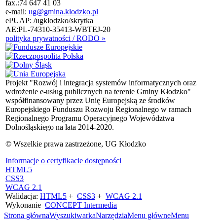
fax.:
74 647 41 03
e-mail:
ug@gmina.klodzko.pl
ePUAP: /ugklodzko/skrytka
AE:PL-74310-35413-WBTEJ-20
polityka prywatności / RODO »
Projekt "Rozwój i integracja systemów informatycznych oraz
wdrożenie e-usług publicznych na terenie Gminy Kłodzko"
współfinansowany przez Unię Europejską ze środków
Europejskiego Funduszu Rozwoju Regionalnego w ramach
Regionalnego Programu Operacyjnego Województwa
Dolnośląskiego na lata 2014-2020.
© Wszelkie prawa zastrzeżone, UG Kłodzko
Informacje o certyfikacie dostępności
HTML5
CSS3
WCAG 2.1
Walidacja:
HTML5
+
CSS3
+
WCAG 2.1
Wykonanie
CONCEPT
Intermedia
Strona główna
Wyszukiwarka
Narzędzia
Menu główne
Menu