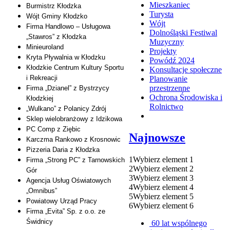
Mieszkaniec
Burmistrz Kłodzka
Turysta
Wójt Gminy Kłodzko
Wójt
Firma Handlowo – Usługowa
Dolnośląski Festiwal
„Stawros” z Kłodzka
Muzyczny
Minieuroland
Projekty
Kryta Pływalnia w Kłodzku
Powódź 2024
Kłodzkie Centrum Kultury Sportu
Konsultacje społeczne
i Rekreacji
Planowanie
przestrzenne
Firma „Dzianel” z Bystrzycy
Ochrona Środowiska i
Kłodzkiej
Rolnictwo
„Wulkano” z Polanicy Zdrój
Sklep wielobranżowy z Idzikowa
PC Comp z Ziębic
Najnowsze
Karczma Rankowo z Krosnowic
Pizzeria Daria z Kłodzka
1
Wybierz element 1
Firma „Strong PC” z Tarnowskich
2
Wybierz element 2
Gór
3
Wybierz element 3
Agencja Usług Oświatowych
4
Wybierz element 4
„Omnibus”
5
Wybierz element 5
Powiatowy Urząd Pracy
6
Wybierz element 6
Firma „Evita” Sp. z o.o. ze
Świdnicy
60 lat wspólnego