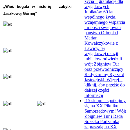
życia – gratulacje dla
wyjątkowych
„Wieś bogata w historię – zabytki
Jubilatów
60 lat
Jaszkowej Górnej”
wspólnego życia,
wzajemnego wsparcia
i miłości świętowali
państwo Olimpia i
Marian
Kowalczykowie z
Ławicy. tej
wyjątkowej okazji
jubilatów odwiedzili
wójt Zbigniew Tur
oraz przewodniczący
Rady Gminy Ryszard
Jastrzębski. Więcej...
kliknij, aby przejść do
dalszej części
informacji
15 sierpnia spotkajmy
się na XX Pikniku
Samorządowym!
Wójt
Zbigniew Tur i Rada
Sołecka Podzamka
zapraszają na XX