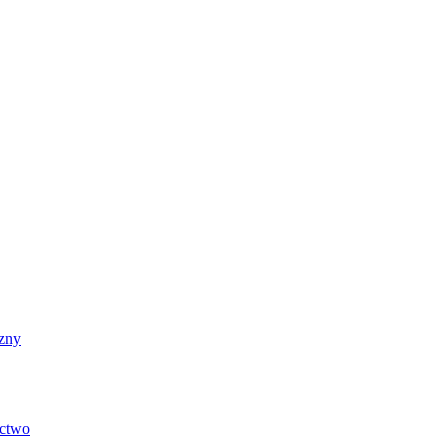
zny
ictwo