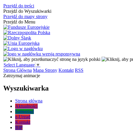
Przejdź do treści
Przejdź do Wyszukiwarki
Przejdź do mapy strony
Przejdź do Menu
Select Language
▼
Strona Główna
Mapa Strony
Kontakt
RSS
Zatrzymaj animacje
Wyszukiwarka
Strona główna
Aktualności
Samorząd
e-Urząd
Kontakt
BIP