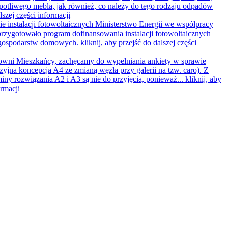
opotliwego mebla, jak również, co należy do tego rodzaju odpadów
lszej części informacji
e instalacji fotowoltaicznych
Ministerstwo Energii we współpracy
rzygotowało program dofinansowania instalacji fotowoltaicznych
 gospodarstw domowych.
kliknij, aby przejść do dalszej części
wni Mieszkańcy, zachęcamy do wypełniania ankiety w sprawie
zyjna koncepcja A4 ze zmianą węzła przy galerii na tzw. caro). Z
iny rozwiązania A2 i A3 są nie do przyjęcia, ponieważ...
kliknij, aby
ormacji