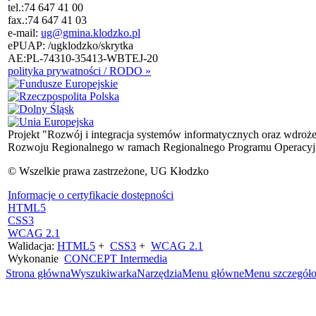
tel.:
74 647 41 00
fax.:
74 647 41 03
e-mail:
ug@gmina.klodzko.pl
ePUAP: /ugklodzko/skrytka
AE:PL-74310-35413-WBTEJ-20
polityka prywatności / RODO »
Projekt "Rozwój i integracja systemów informatycznych oraz wdroż
Rozwoju Regionalnego w ramach Regionalnego Programu Operacyjn
© Wszelkie prawa zastrzeżone, UG Kłodzko
Informacje o certyfikacie dostępności
HTML5
CSS3
WCAG 2.1
Walidacja:
HTML5
+
CSS3
+
WCAG 2.1
Wykonanie
CONCEPT
Intermedia
Strona główna
Wyszukiwarka
Narzędzia
Menu główne
Menu szczegół