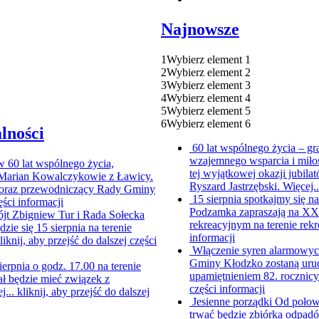
Najnowsze
1
Wybierz element 1
2
Wybierz element 2
3
Wybierz element 3
4
Wybierz element 4
5
Wybierz element 5
6
Wybierz element 6
lności
60 lat wspólnego życia – g
wzajemnego wsparcia i miło
ów
60 lat wspólnego życia,
tej wyjątkowej okazji jubi
i Marian Kowalczykowie z Ławicy.
Ryszard Jastrzębski. Więcej.
ur oraz przewodniczący Rady Gminy
15 sierpnia spotkajmy się
ęści informacji
Podzamka zapraszają na XX P
jt Zbigniew Tur i Rada Sołecka
rekreacyjnym na terenie rekr
e się 15 sierpnia na terenie
informacji
liknij, aby przejść do dalszej części
Włączenie syren alarmowych
Gminy Kłodzko zostaną uruc
ierpnia o godz. 17.00 na terenie
upamiętnieniem 82. rocznic
ł będzie mieć związek z
części informacji
j...
kliknij, aby przejść do dalszej
Jesienne porządki
Od połowy
trwać będzie zbiórka odpad