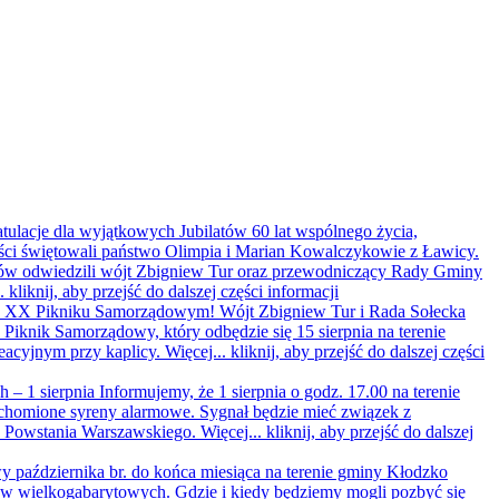
ratulacje dla wyjątkowych Jubilatów
60 lat wspólnego życia,
ści świętowali państwo Olimpia i Marian Kowalczykowie z Ławicy.
latów odwiedzili wójt Zbigniew Tur oraz przewodniczący Rady Gminy
..
kliknij, aby przejść do dalszej części informacji
 na XX Pikniku Samorządowym!
Wójt Zbigniew Tur i Rada Sołecka
iknik Samorządowy, który odbędzie się 15 sierpnia na terenie
eacyjnym przy kaplicy. Więcej...
kliknij, aby przejść do dalszej części
 – 1 sierpnia
Informujemy, że 1 sierpnia o godz. 17.00 na terenie
homione syreny alarmowe. Sygnał będzie mieć związek z
y Powstania Warszawskiego. Więcej...
kliknij, aby przejść do dalszej
 października br. do końca miesiąca na terenie gminy Kłodzko
ów wielkogabarytowych. Gdzie i kiedy będziemy mogli pozbyć się