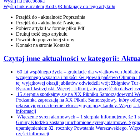
Wyślij na Facebooka
Wyślij link e-mailem
Kod QR linkujący do tego artykułu
Przejdź do - aktualność
Poprzednia
Przejdź do - aktualność
Następna
Pobierz artykuł w formie pliku
Pdf
Drukuj
treść tego artykułu
Powrót
do poprzedniej strony
Kontakt
na stronie Kontakt
Czytaj inne aktualności w kategorii: Aktua
60 lat wspólnego życia – gratulacje dla wyjątkowych Jubilat
wzajemnego wsparcia i miłości świętowali państwo Olimpia 
tej wyjątkowej okazji jubilatów odwiedzili wójt Zbigniew T
Ryszard Jastrzębski. Więcej...
kliknij, aby przejść do dalszej cz
15 sierpnia spotkajmy się na XX Pikniku Samorządowym!
Wó
Podzamka zapraszają na XX Piknik Samorządowy, który odbędzi
rekreacyjnym na terenie rekreacyjnym przy kaplicy. Więcej...
k
informacji
Włączenie syren alarmowych – 1 sierpnia
Informujemy, że 1 s
Gminy Kłodzko zostaną uruchomione syreny alarmowe. Sygna
upamiętnieniem 82. rocznicy Powstania Warszawskiego. Więce
części informacji