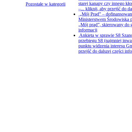
starej kanapy czy innego kł
Pozostałe w kategorii
–...
kliknij, aby przejść do da
„Mój Prąd” – dofinansowani
Ministerstwem Środowiska p
„Mój prąd”, skierowany do
informacji
Ankieta w sprawie S8
Szano
przebiegu S8 (najmniej inwa
punktu widzenia interesu Gm
przejść do dalszej części inf