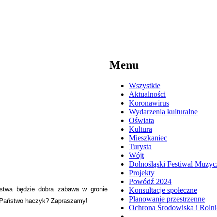
Menu
Wszystkie
Aktualności
Koronawirus
Wydarzenia kulturalne
Oświata
Kultura
Mieszkaniec
Turysta
Wójt
Dolnośląski Festiwal Muzyc
Projekty
Powódź 2024
ństwa będzie dobra zabawa w gronie
Konsultacje społeczne
Planowanie przestrzenne
ie Państwo haczyk? Zapraszamy!
Ochrona Środowiska i Roln