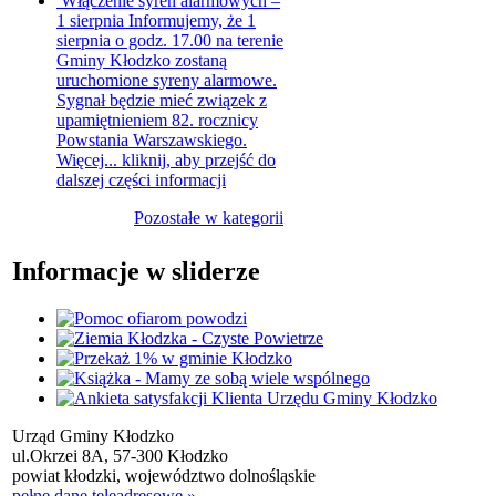
Włączenie syren alarmowych –
1 sierpnia
Informujemy, że 1
sierpnia o godz. 17.00 na terenie
Gminy Kłodzko zostaną
uruchomione syreny alarmowe.
Sygnał będzie mieć związek z
upamiętnieniem 82. rocznicy
Powstania Warszawskiego.
Więcej...
kliknij, aby przejść do
dalszej części informacji
Pozostałe w kategorii
Informacje w sliderze
Urząd Gminy Kłodzko
ul.Okrzei 8A, 57-300 Kłodzko
powiat kłodzki, województwo dolnośląskie
pełne dane teleadresowe »