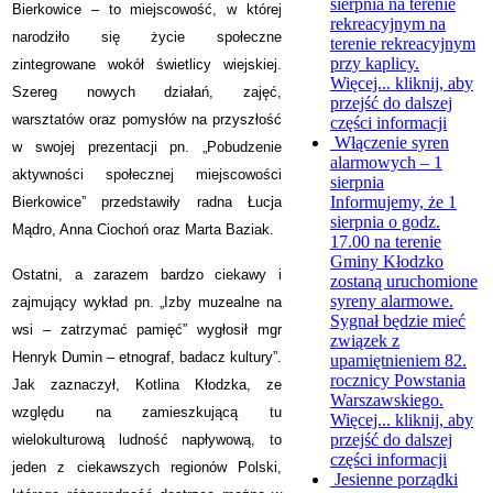
sierpnia na terenie
Bierkowice – to miejscowość, w której
rekreacyjnym na
narodziło się życie społeczne
terenie rekreacyjnym
przy kaplicy.
zintegrowane wokół świetlicy wiejskiej.
Więcej...
kliknij, aby
Szereg nowych działań, zajęć,
przejść do dalszej
warsztatów oraz pomysłów na przyszłość
części informacji
Włączenie syren
w swojej prezentacji pn. „
Pobudzenie
alarmowych – 1
aktywności społecznej miejscowości
sierpnia
Informujemy, że 1
Bierkowice”
przedstawiły radna Łucja
sierpnia o godz.
Mądro, Anna Ciochoń oraz Marta Baziak.
17.00 na terenie
Gminy Kłodzko
Ostatni, a zarazem bardzo ciekawy i
zostaną uruchomione
syreny alarmowe.
zajmujący wykład pn. „
Izby muzealne na
Sygnał będzie mieć
wsi – zatrzymać pamięć” wygłosił mgr
związek z
Henryk Dumin – etnograf, badacz kultury
”.
upamiętnieniem 82.
rocznicy Powstania
Jak zaznaczył, Kotlina Kłodzka, ze
Warszawskiego.
względu na zamieszkującą tu
Więcej...
kliknij, aby
przejść do dalszej
wielokulturową ludność napływową, to
części informacji
jeden z ciekawszych regionów Polski,
Jesienne porządki