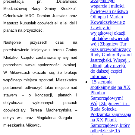
wzajemnego
prezentacja pn. „Działalność
wsparcia i miłości
Młodzieżowej Rady Gminy Kłodzko”.
świętowali państwo
Członkowie MRG Damian Jurewicz oraz
Olimpia i Marian
Kowalczykowie z
Mateusz Kubusiak opowiedzieli o jej idei i
Ławicy. tej
planach na przyszłość.
wyjątkowej okazji
jubilatów odwiedzili
Następnie przyszedł czas na
wójt Zbigniew Tur
oraz przewodniczący
przedstawienie inicjatyw z terenu Gminy
Rady Gminy Ryszard
Kłodzko. Często
zastanawiamy się nad
Jastrzębski. Więcej...
potrzebami swojej
społeczności
lokalnej.
kliknij, aby przejść
do dalszej części
W Mikowicach okazało się, że brakuje
informacji
wspólnego miejsca spotkań. Mieszkańcy
15 sierpnia
spotkajmy się na XX
postanowili odtworzyć takie miejsce nad
Pikniku
stawem – o koncepcji, planach i
Samorządowym!
dotychczas wykonanych pracach
Wójt Zbigniew Tur i
Rada Sołecka
opowiedziały, Teresa Macherzyńska –
Podzamka zapraszają
sołtys wsi oraz Magdalena Gargała –
na XX Piknik
Samorządowy, który
mieszkanka Mikowic.
odbędzie się 15