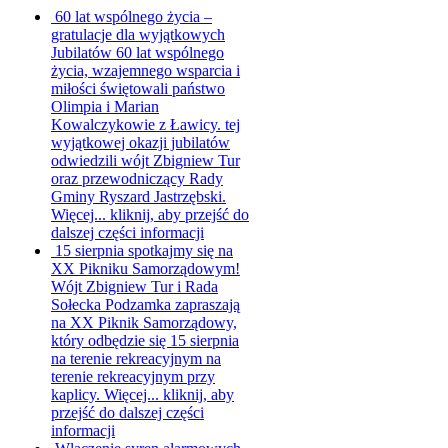
60 lat wspólnego życia –
gratulacje dla wyjątkowych
Jubilatów
60 lat wspólnego
życia, wzajemnego wsparcia i
miłości świętowali państwo
Olimpia i Marian
Kowalczykowie z Ławicy. tej
wyjątkowej okazji jubilatów
odwiedzili wójt Zbigniew Tur
oraz przewodniczący Rady
Gminy Ryszard Jastrzębski.
Więcej...
kliknij, aby przejść do
dalszej części informacji
15 sierpnia spotkajmy się na
XX Pikniku Samorządowym!
Wójt Zbigniew Tur i Rada
Sołecka Podzamka zapraszają
na XX Piknik Samorządowy,
który odbędzie się 15 sierpnia
na terenie rekreacyjnym na
terenie rekreacyjnym przy
kaplicy. Więcej...
kliknij, aby
przejść do dalszej części
informacji