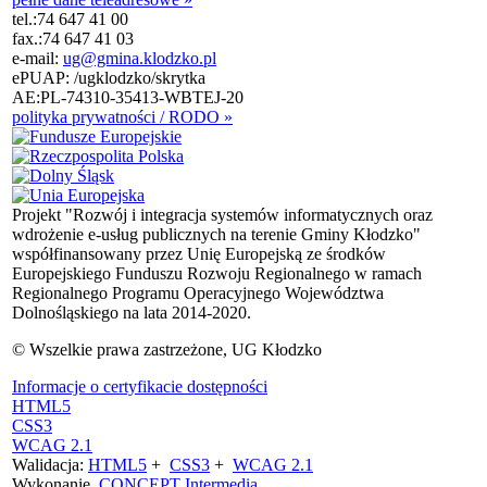
tel.:
74 647 41 00
fax.:
74 647 41 03
e-mail:
ug@gmina.klodzko.pl
ePUAP: /ugklodzko/skrytka
AE:PL-74310-35413-WBTEJ-20
polityka prywatności / RODO »
Projekt "Rozwój i integracja systemów informatycznych oraz
wdrożenie e-usług publicznych na terenie Gminy Kłodzko"
współfinansowany przez Unię Europejską ze środków
Europejskiego Funduszu Rozwoju Regionalnego w ramach
Regionalnego Programu Operacyjnego Województwa
Dolnośląskiego na lata 2014-2020.
© Wszelkie prawa zastrzeżone, UG Kłodzko
Informacje o certyfikacie dostępności
HTML5
CSS3
WCAG 2.1
Walidacja:
HTML5
+
CSS3
+
WCAG 2.1
Wykonanie
CONCEPT
Intermedia