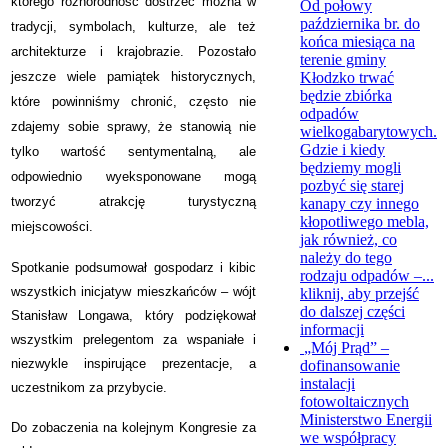
którego różnorodność dostrzec można w
Od połowy
października br. do
tradycji, symbolach, kulturze, ale też
końca miesiąca na
architekturze i krajobrazie. Pozostało
terenie gminy
Kłodzko trwać
jeszcze wiele pamiątek historycznych,
będzie zbiórka
które powinniśmy chronić, często nie
odpadów
zdajemy sobie sprawy, że stanowią nie
wielkogabarytowych.
Gdzie i kiedy
tylko wartość sentymentalną, ale
będziemy mogli
odpowiednio wyeksponowane mogą
pozbyć się starej
tworzyć atrakcję turystyczną
kanapy czy innego
kłopotliwego mebla,
miejscowości.
jak również, co
należy do tego
Spotkanie podsumował gospodarz i kibic
rodzaju odpadów –...
wszystkich inicjatyw mieszkańców – wójt
kliknij, aby przejść
do dalszej części
Stanisław Longawa, który podziękował
informacji
wszystkim prelegentom za wspaniałe i
„Mój Prąd” –
niezwykle inspirujące prezentacje, a
dofinansowanie
instalacji
uczestnikom za przybycie.
fotowoltaicznych
Ministerstwo Energii
Do zobaczenia na kolejnym Kongresie za
we współpracy