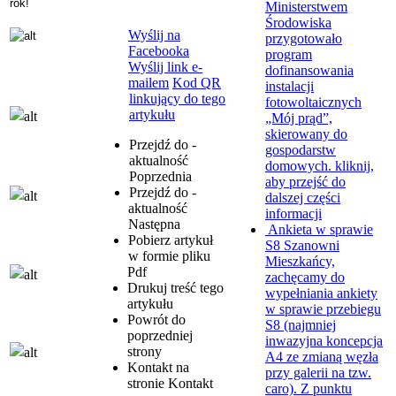
rok!
Ministerstwem
Środowiska
Wyślij na
przygotowało
Facebooka
program
Wyślij link e-
dofinansowania
mailem
Kod QR
instalacji
linkujący do tego
fotowoltaicznych
artykułu
„Mój prąd”,
skierowany do
Przejdź do -
gospodarstw
aktualność
domowych.
kliknij,
Poprzednia
aby przejść do
Przejdź do -
dalszej części
aktualność
informacji
Następna
Ankieta w sprawie
Pobierz artykuł
S8
Szanowni
w formie pliku
Mieszkańcy,
Pdf
zachęcamy do
Drukuj
treść tego
wypełniania ankiety
artykułu
w sprawie przebiegu
Powrót
do
S8 (najmniej
poprzedniej
inwazyjna koncepcja
strony
A4 ze zmianą węzła
Kontakt
na
przy galerii na tzw.
stronie Kontakt
caro). Z punktu