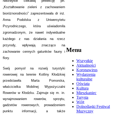
Niezwykle ciekawą prelekcję pn.
„
Kształtowanie zieleni z zachowaniem
bioróżnorodności”
zaprezentowała dr inż.
Anna Podolska z Uniwersytetu
Przyrodniczego, która uświadomiła
zgromadzonym, że nawet
indywidualne
każdego z nas działania na rzecz
przyrody, wpływają znacząco na
Menu
zachowanie cennych gatunków fauny i
flory.
Wszystkie
Aktualności
Swój pomysł na rozwój turystyki
Koronawirus
Wydarzenia
rowerowej na terenie Kotliny Kłodzkiej
kulturalne
przedstawiła Marta Pomorska,
Oświata
właścicielka Mobilnej Wypożyczalni
Kultura
Mieszkaniec
Rowerów w Kłodzku. Zajmuje się m. in.
Turysta
wynajmowaniem rowerów, sprzętu,
Wójt
gadżetów rowerowych, prowadzeniem
Dolnośląski Festiwal
Muzyczny
punktu informacji, a także