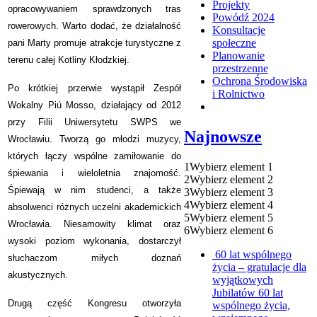
Projekty
opracowywaniem sprawdzonych tras
Powódź 2024
rowerowych. Warto dodać, że działalność
Konsultacje
społeczne
pani Marty promuje atrakcje turystyczne z
Planowanie
terenu całej Kotliny Kłodzkiej.
przestrzenne
Ochrona Środowiska
Po krótkiej przerwie wystąpił Zespół
i Rolnictwo
Wokalny Piú Mosso, działający od 2012
przy Filii Uniwersytetu SWPS we
Najnowsze
Wrocławiu. Tworzą go młodzi muzycy,
których łączy wspólne zamiłowanie do
1
Wybierz element 1
śpiewania i wieloletnia znajomość.
2
Wybierz element 2
Śpiewają w nim studenci, a także
3
Wybierz element 3
4
Wybierz element 4
absolwenci różnych uczelni akademickich
5
Wybierz element 5
Wrocławia. Niesamowity klimat oraz
6
Wybierz element 6
wysoki poziom wykonania, dostarczył
60 lat wspólnego
słuchaczom miłych doznań
życia – gratulacje dla
akustycznych.
wyjątkowych
Jubilatów
60 lat
Drugą część Kongresu otworzyła
wspólnego życia,