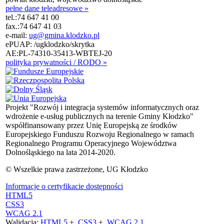
pełne dane teleadresowe »
tel.:
74 647 41 00
fax.:
74 647 41 03
e-mail:
ug@gmina.klodzko.pl
ePUAP: /ugklodzko/skrytka
AE:PL-74310-35413-WBTEJ-20
polityka prywatności / RODO »
Projekt "Rozwój i integracja systemów informatycznych oraz
wdrożenie e-usług publicznych na terenie Gminy Kłodzko"
współfinansowany przez Unię Europejską ze środków
Europejskiego Funduszu Rozwoju Regionalnego w ramach
Regionalnego Programu Operacyjnego Województwa
Dolnośląskiego na lata 2014-2020.
© Wszelkie prawa zastrzeżone, UG Kłodzko
Informacje o certyfikacie dostępności
HTML5
CSS3
WCAG 2.1
Walidacja:
HTML5
+
CSS3
+
WCAG 2.1