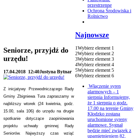
przestrzenne
Ochrona Środowiska i
Rolnictwo
Najnowsze
1
Wybierz element 1
Seniorze, przyjdź do
2
Wybierz element 2
urzędu!
3
Wybierz element 3
4
Wybierz element 4
5
Wybierz element 5
17.04.2018
12:40
Justyna Bytnar
6
Wybierz element 6
Włączenie syren
Z inicjatywy Przewodniczącego Rady
alarmowych – 1
Gminy Zbigniewa Tura zapraszamy w
sierpnia
Informujemy,
że 1 sierpnia o godz.
najbliższy wtorek (24 kwietnia, godz.
17.00 na terenie Gminy
15.00, sala 106) do urzędu na drugie
Kłodzko zostaną
spotkanie dotyczące zaopiniowania
uruchomione syreny
alarmowe. Sygnał
projektu uchwały gminnej Rady
będzie mieć związek z
Seniorów. Najwyższy czas wziąć
upamiętnieniem 82.