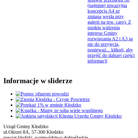
(najmniej inwazyjna
koncepcja A4 ze
zmianą węzła przy
galerii na tzw. caro). Z
punktu widzenia
interesu Gminy
rozwiązania A2 i A3 są
nie do przyjęcia,
ponieważ...
kliknij, aby
przejść do dalszej części
informacji
Informacje w sliderze
Urząd Gminy Kłodzko
ul.Okrzei 8A, 57-300 Kłodzko
powiat kłodzki, województwo dolnośląskie