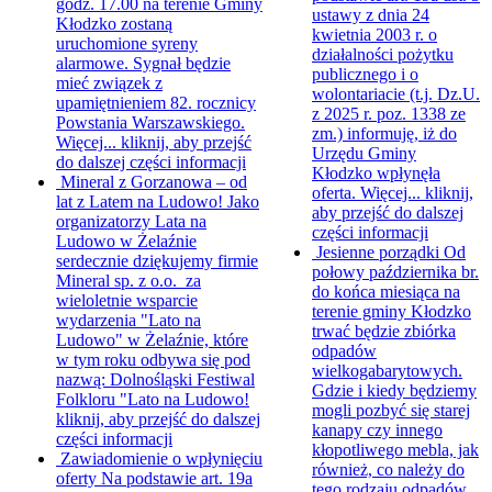
godz. 17.00 na terenie Gminy
ustawy z dnia 24
Kłodzko zostaną
kwietnia 2003 r. o
uruchomione syreny
działalności pożytku
alarmowe. Sygnał będzie
publicznego i o
mieć związek z
wolontariacie (t.j. Dz.U.
upamiętnieniem 82. rocznicy
z 2025 r. poz. 1338 ze
Powstania Warszawskiego.
zm.) informuję, iż do
Więcej...
kliknij, aby przejść
Urzędu Gminy
do dalszej części informacji
Kłodzko wpłynęła
Mineral z Gorzanowa – od
oferta. Więcej...
kliknij,
lat z Latem na Ludowo!
Jako
aby przejść do dalszej
organizatorzy Lata na
części informacji
Ludowo w Żelaźnie
Jesienne porządki
Od
serdecznie dziękujemy firmie
połowy października br.
Mineral sp. z o.o. za
do końca miesiąca na
wieloletnie wsparcie
terenie gminy Kłodzko
wydarzenia "Lato na
trwać będzie zbiórka
Ludowo" w Żelaźnie, które
odpadów
w tym roku odbywa się pod
wielkogabarytowych.
nazwą: Dolnośląski Festiwal
Gdzie i kiedy będziemy
Folkloru "Lato na Ludowo!
mogli pozbyć się starej
kliknij, aby przejść do dalszej
kanapy czy innego
części informacji
kłopotliwego mebla, jak
Zawiadomienie o wpłynięciu
również, co należy do
oferty
Na podstawie art. 19a
tego rodzaju odpadów