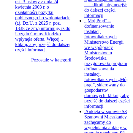
ust. 3 ustawy z dnia 24
–...
kliknij, aby przejść
kwietnia 2003 r. o
do dalszej części
działalności pożytku
informacji
publicznego i o wolontariacie
„Mój Prąd” –
(t.j. Dz.U. z 2025 r. poz.
dofinansowanie
1338 ze zm.) informuję, iż do
instalacji
Urzędu Gminy Kłodzko
fotowoltaicznych
wpłynęła oferta. Więcej...
Ministerstwo Energii
kliknij, aby przejść do dalszej
we współpracy
części informacji
Ministerstwem
Środowiska
Pozostałe w kategorii
przygotowało program
dofinansowania
instalacji
fotowoltaicznych „Mój
prąd”, skierowany do
gospodarstw
domowych.
kliknij, aby
przejść do dalszej części
informacji
Ankieta w sprawie S8
Szanowni Mieszkańcy,
zachęcamy do
wypełniania ankiety w
sprawie przebiegu S8