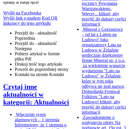
sprawy w swoje ręce!
rocznicy Powstania
Warszawskiego.
Wyślij na Facebooka
Więcej...
kliknij, aby
Wyślij link e-mailem
Kod QR
przejść do dalszej części
linkujący do tego artykułu
informacji
Mineral z Gorzanowa
Przejdź do - aktualność
– od lat z Latem na
Poprzednia
Ludowo!
Jako
Przejdź do - aktualność
organizatorzy Lata na
Następna
Ludowo w Żelaźnie
Pobierz artykuł w formie
serdecznie dziękujemy
pliku
Pdf
firmie Mineral sp. z o.o.
Drukuj
treść tego artykułu
za wieloletnie wsparcie
Powrót
do poprzedniej strony
wydarzenia "Lato na
Kontakt
na stronie Kontakt
Ludowo" w Żelaźnie,
które w tym roku
Czytaj inne
odbywa się pod nazwą:
Dolnośląski Festiwal
aktualności w
Folkloru "Lato na
kategorii: Aktualności
Ludowo!
kliknij, aby
przejść do dalszej części
informacji
Włączenie syren
Zawiadomienie o
alarmowych – 1 sierpnia
wpłynięciu oferty
Na
Informujemy, że 1 sierpnia o
podstawie art. 19a ust. 3