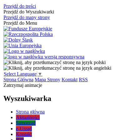
Przejdź do treści
Przejdź do Wyszukiwarki
Przejdź do mapy strony
Przejdź do Menu
Select Language
▼
Strona Główna
Mapa Strony
Kontakt
RSS
Zatrzymaj animacje
Wyszukiwarka
Strona główna
Aktualności
Samorząd
e-Urząd
Kontakt
BIP