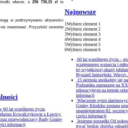
 środki własne, a
256 730,15 zł
to
Najnowsze
omogą w podtrzymywaniu aktywności
1
Wybierz element 1
w nie inwestować. Przyszłość seniorów
2
Wybierz element 2
3
Wybierz element 3
4
Wybierz element 4
5
Wybierz element 5
6
Wybierz element 6
60 lat wspólnego życia – g
wzajemnego wsparcia i miło
tej wyjątkowej okazji jubi
Ryszard Jastrzębski. Więcej.
15 sierpnia spotkajmy się
Podzamka zapraszają na XX P
rekreacyjnym na terenie rekr
informacji
lności
Włączenie syren alarmowych
Gminy Kłodzko zostaną uruc
ów
60 lat wspólnego życia,
upamiętnieniem 82. rocznic
i Marian Kowalczykowie z Ławicy.
części informacji
ur oraz przewodniczący Rady Gminy
Jesienne porządki
Od połowy
ęści informacji
trwać będzie zbiórka odpad