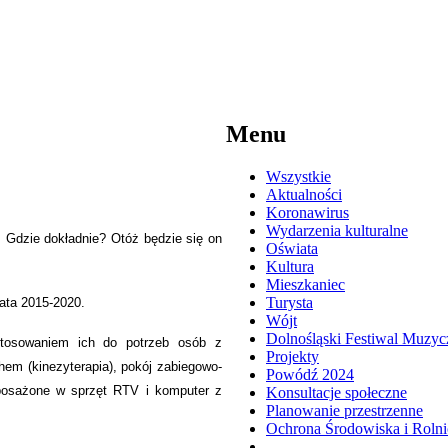
Menu
Wszystkie
Aktualności
Koronawirus
Wydarzenia kulturalne
 Gdzie dokładnie? Otóż będzie się on
Oświata
Kultura
Mieszkaniec
Turysta
lata 2015-2020.
Wójt
Dolnośląski Festiwal Muzyc
tosowaniem ich do potrzeb osób z
Projekty
hem (kinezyterapia), pokój zabiegowo-
Powódź 2024
yposażone w sprzęt RTV i komputer z
Konsultacje społeczne
Planowanie przestrzenne
Ochrona Środowiska i Roln