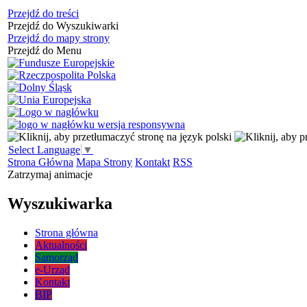
Przejdź do treści
Przejdź do Wyszukiwarki
Przejdź do mapy strony
Przejdź do Menu
Select Language
▼
Strona Główna
Mapa Strony
Kontakt
RSS
Zatrzymaj animacje
Wyszukiwarka
Strona główna
Aktualności
Samorząd
e-Urząd
Kontakt
BIP