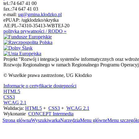
tel.:
74 647 41 00
fax.:
74 647 41 03
e-mail:
ug@gmina.klodzko.pl
ePUAP: /ugklodzko/skrytka
AE:PL-74310-35413-WBTEJ-20
polityka prywatności / RODO »
Projekt "Rozwój i integracja systemów informatycznych oraz wdroż
Rozwoju Regionalnego w ramach Regionalnego Programu Operacyjn
© Wszelkie prawa zastrzeżone, UG Kłodzko
Informacje o certyfikacie dostępności
HTML5
CSS3
WCAG 2.1
Walidacja:
HTML5
+
CSS3
+
WCAG 2.1
Wykonanie
CONCEPT
Intermedia
Strona główna
Wyszukiwarka
Narzędzia
Menu główne
Menu szczegół