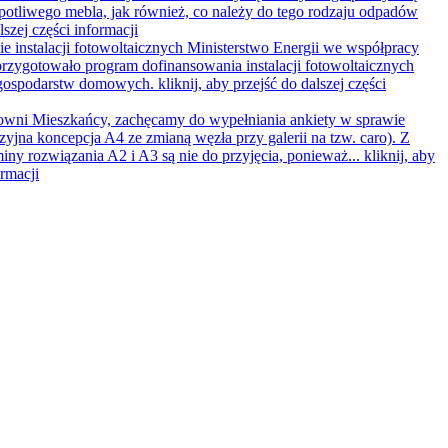
opotliwego mebla, jak również, co należy do tego rodzaju odpadów
lszej części informacji
e instalacji fotowoltaicznych
Ministerstwo Energii we współpracy
rzygotowało program dofinansowania instalacji fotowoltaicznych
 gospodarstw domowych.
kliknij, aby przejść do dalszej części
wni Mieszkańcy, zachęcamy do wypełniania ankiety w sprawie
zyjna koncepcja A4 ze zmianą węzła przy galerii na tzw. caro). Z
iny rozwiązania A2 i A3 są nie do przyjęcia, ponieważ...
kliknij, aby
ormacji