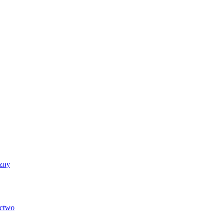
zny
ictwo