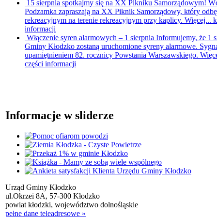
15 sierpnia spotkajmy się na XX Pikniku Samorządowym!
Wó
Podzamka zapraszają na XX Piknik Samorządowy, który odbędzi
rekreacyjnym na terenie rekreacyjnym przy kaplicy. Więcej...
k
informacji
Włączenie syren alarmowych – 1 sierpnia
Informujemy, że 1 s
Gminy Kłodzko zostaną uruchomione syreny alarmowe. Sygna
upamiętnieniem 82. rocznicy Powstania Warszawskiego. Więce
części informacji
Informacje w sliderze
Urząd Gminy Kłodzko
ul.Okrzei 8A, 57-300 Kłodzko
powiat kłodzki, województwo dolnośląskie
pełne dane teleadresowe »