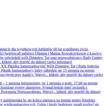
ratulacje dla wyjątkowych Jubilatów
60 lat wspólnego życia,
ści świętowali państwo Olimpia i Marian Kowalczykowie z Ławicy.
latów odwiedzili wójt Zbigniew Tur oraz przewodniczący Rady Gminy
..
kliknij, aby przejść do dalszej części informacji
 na XX Pikniku Samorządowym!
Wójt Zbigniew Tur i Rada Sołecka
iknik Samorządowy, który odbędzie się 15 sierpnia na terenie
eacyjnym przy kaplicy. Więcej...
kliknij, aby przejść do dalszej części
 – 1 sierpnia
Informujemy, że 1 sierpnia o godz. 17.00 na terenie
homione syreny alarmowe. Sygnał będzie mieć związek z
y Powstania Warszawskiego. Więcej...
kliknij, aby przejść do dalszej
 października br. do końca miesiąca na terenie gminy Kłodzko
ów wielkogabarytowych. Gdzie i kiedy będziemy mogli pozbyć się