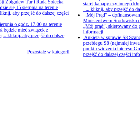
jt Zbigniew Tur i Rada Sołecka
starej kanapy czy innego kł
e się 15 sierpnia na terenie
–...
kliknij, aby przejść do da
liknij, aby przejść do dalszej części
„Mój Prąd” – dofinansowani
Ministerstwem Środowiska p
ierpnia o godz. 17.00 na terenie
„Mój prąd”, skierowany do
ł będzie mieć związek z
informacji
j...
kliknij, aby przejść do dalszej
Ankieta w sprawie S8
Szano
przebiegu S8 (najmniej inwa
punktu widzenia interesu Gm
Pozostałe w kategorii
przejść do dalszej części inf