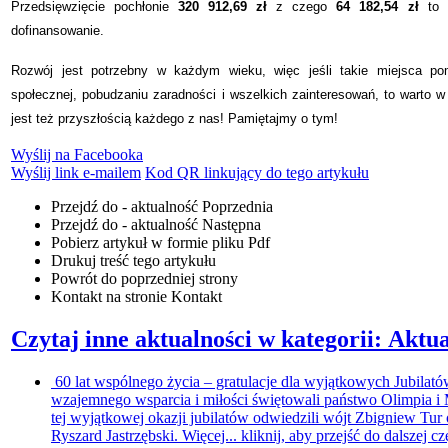
Przedsięwzięcie pochłonie
320 912,69 zł
z czego
64 182,54 zł
to
dofinansowanie.
Rozwój jest potrzebny w każdym wieku, więc jeśli takie miejsca p
społecznej, pobudzaniu zaradności i wszelkich zainteresowań, to warto 
jest też przyszłością każdego z nas! Pamiętajmy o tym!
Wyślij na Facebooka
Wyślij link e-mailem
Kod QR linkujący do tego artykułu
Przejdź do - aktualność
Poprzednia
Przejdź do - aktualność
Następna
Pobierz artykuł w formie pliku
Pdf
Drukuj
treść tego artykułu
Powrót
do poprzedniej strony
Kontakt
na stronie Kontakt
Czytaj inne aktualności w kategorii: Aktua
60 lat wspólnego życia – gratulacje dla wyjątkowych Jubilat
wzajemnego wsparcia i miłości świętowali państwo Olimpia 
tej wyjątkowej okazji jubilatów odwiedzili wójt Zbigniew T
Ryszard Jastrzębski. Więcej...
kliknij, aby przejść do dalszej cz