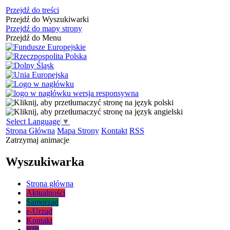
Przejdź do treści
Przejdź do Wyszukiwarki
Przejdź do mapy strony
Przejdź do Menu
Select Language
▼
Strona Główna
Mapa Strony
Kontakt
RSS
Zatrzymaj animacje
Wyszukiwarka
Strona główna
Aktualności
Samorząd
e-Urząd
Kontakt
BIP