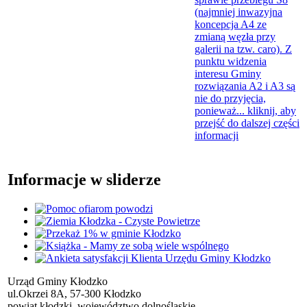
(najmniej inwazyjna
koncepcja A4 ze
zmianą węzła przy
galerii na tzw. caro). Z
punktu widzenia
interesu Gminy
rozwiązania A2 i A3 są
nie do przyjęcia,
ponieważ...
kliknij, aby
przejść do dalszej części
informacji
Informacje w sliderze
Urząd Gminy Kłodzko
ul.Okrzei 8A, 57-300 Kłodzko
powiat kłodzki, województwo dolnośląskie