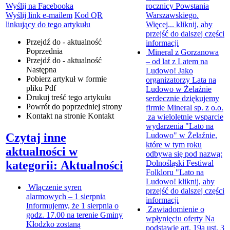
rocznicy Powstania
Wyślij na Facebooka
Warszawskiego.
Wyślij link e-mailem
Kod QR
Więcej...
kliknij, aby
linkujący do tego artykułu
przejść do dalszej części
Przejdź do - aktualność
informacji
Poprzednia
Mineral z Gorzanowa
Przejdź do - aktualność
– od lat z Latem na
Następna
Ludowo!
Jako
Pobierz artykuł w formie
organizatorzy Lata na
pliku
Pdf
Ludowo w Żelaźnie
Drukuj
treść tego artykułu
serdecznie dziękujemy
Powrót
do poprzedniej strony
firmie Mineral sp. z o.o.
Kontakt
na stronie Kontakt
za wieloletnie wsparcie
wydarzenia "Lato na
Ludowo" w Żelaźnie,
Czytaj inne
które w tym roku
aktualności w
odbywa się pod nazwą:
Dolnośląski Festiwal
kategorii: Aktualności
Folkloru "Lato na
Ludowo!
kliknij, aby
Włączenie syren
przejść do dalszej części
alarmowych – 1 sierpnia
informacji
Informujemy, że 1 sierpnia o
Zawiadomienie o
godz. 17.00 na terenie Gminy
wpłynięciu oferty
Na
Kłodzko zostaną
podstawie art. 19a ust. 3