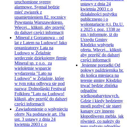
uruchomione syreny
ustawy z dnia 24
alarmowe. Sygnał będzie
kwietnia 2003 r. o
mieć związek z
działalności pożytku
upamiętnieniem 82. rocznicy
publicznego i o
Powstania Warszawskiego.
wolontariacie (t.j. Dz.U.
Więcej...
kliknij, aby przejść
z 2025 r. poz. 1338 ze
do dalszej części informacji
zm.) informuję, iż do
Mineral z Gorzanowa – od
Urzędu Gminy
lat z Latem na Ludowo!
Jako
Kłodzko wpłynęła
organizatorzy Lata na
oferta. Więcej...
kliknij,
Ludowo w Żelaźnie
aby przejść do dalszej
serdecznie dziękujemy firmie
części informacji
Mineral sp. z o.o. za
Jesienne porządki
Od
wieloletnie wsparcie
połowy października br.
wydarzenia "Lato na
do końca miesiąca na
Ludowo" w Żelaźnie, które
terenie gminy Kłodzko
w tym roku odbywa się pod
trwać będzie zbiórka
nazwą: Dolnośląski Festiwal
odpadów
Folkloru "Lato na Ludowo!
wielkogabarytowych.
kliknij, aby przejść do dalszej
Gdzie i kiedy będziemy
części informacji
mogli pozbyć się starej
Zawiadomienie o wpłynięciu
kanapy czy innego
oferty
Na podstawie art. 19a
kłopotliwego mebla, jak
ust. 3 ustawy z dnia 24
również, co należy do
kwietnia 2003 r. o
tego rodzaju odpadów