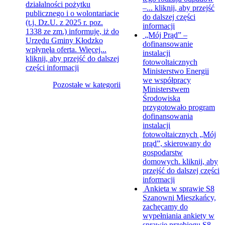
działalności pożytku
–...
kliknij, aby przejść
publicznego i o wolontariacie
do dalszej części
(t.j. Dz.U. z 2025 r. poz.
informacji
1338 ze zm.) informuję, iż do
„Mój Prąd” –
Urzędu Gminy Kłodzko
dofinansowanie
wpłynęła oferta. Więcej...
instalacji
kliknij, aby przejść do dalszej
fotowoltaicznych
części informacji
Ministerstwo Energii
we współpracy
Pozostałe w kategorii
Ministerstwem
Środowiska
przygotowało program
dofinansowania
instalacji
fotowoltaicznych „Mój
prąd”, skierowany do
gospodarstw
domowych.
kliknij, aby
przejść do dalszej części
informacji
Ankieta w sprawie S8
Szanowni Mieszkańcy,
zachęcamy do
wypełniania ankiety w
sprawie przebiegu S8