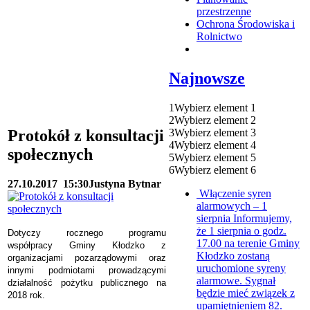
przestrzenne
Ochrona Środowiska i
Rolnictwo
Najnowsze
1
Wybierz element 1
2
Wybierz element 2
3
Wybierz element 3
Protokół z konsultacji
4
Wybierz element 4
społecznych
5
Wybierz element 5
6
Wybierz element 6
27.10.2017
15:30
Justyna Bytnar
Włączenie syren
alarmowych – 1
sierpnia
Informujemy,
że 1 sierpnia o godz.
Dotyczy rocznego programu
17.00 na terenie Gminy
współpracy Gminy Kłodzko z
Kłodzko zostaną
organizacjami pozarządowymi oraz
uruchomione syreny
innymi podmiotami prowadzącymi
alarmowe. Sygnał
działalność pożytku publicznego na
będzie mieć związek z
2018 rok.
upamiętnieniem 82.