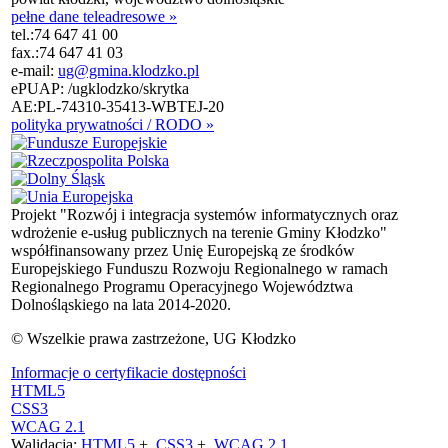
pełne dane teleadresowe »
tel.:
74 647 41 00
fax.:
74 647 41 03
e-mail:
ug@gmina.klodzko.pl
ePUAP: /ugklodzko/skrytka
AE:PL-74310-35413-WBTEJ-20
polityka prywatności / RODO »
Projekt "Rozwój i integracja systemów informatycznych oraz
wdrożenie e-usług publicznych na terenie Gminy Kłodzko"
współfinansowany przez Unię Europejską ze środków
Europejskiego Funduszu Rozwoju Regionalnego w ramach
Regionalnego Programu Operacyjnego Województwa
Dolnośląskiego na lata 2014-2020.
© Wszelkie prawa zastrzeżone, UG Kłodzko
Informacje o certyfikacie dostępności
HTML5
CSS3
WCAG 2.1
Walidacja:
HTML5
+
CSS3
+
WCAG 2.1