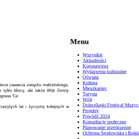
Menu
Wszystkie
Aktualności
Koronawirus
Wydarzenia kulturalne
Oświata
Kultura
-lecie zawarcia związku małżeńskiego,
Mieszkaniec
 tylko bliscy, ale także Wójt Gminy
Turysta
gniew Tur.
Wójt
Dolnośląski Festiwal Muzyc
przeżytych lat i życzymy kolejnych w
Projekty
Powódź 2024
Konsultacje społeczne
Planowanie przestrzenne
Ochrona Środowiska i Roln