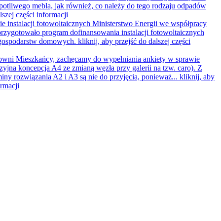
opotliwego mebla, jak również, co należy do tego rodzaju odpadów
lszej części informacji
e instalacji fotowoltaicznych
Ministerstwo Energii we współpracy
rzygotowało program dofinansowania instalacji fotowoltaicznych
 gospodarstw domowych.
kliknij, aby przejść do dalszej części
wni Mieszkańcy, zachęcamy do wypełniania ankiety w sprawie
zyjna koncepcja A4 ze zmianą węzła przy galerii na tzw. caro). Z
iny rozwiązania A2 i A3 są nie do przyjęcia, ponieważ...
kliknij, aby
ormacji