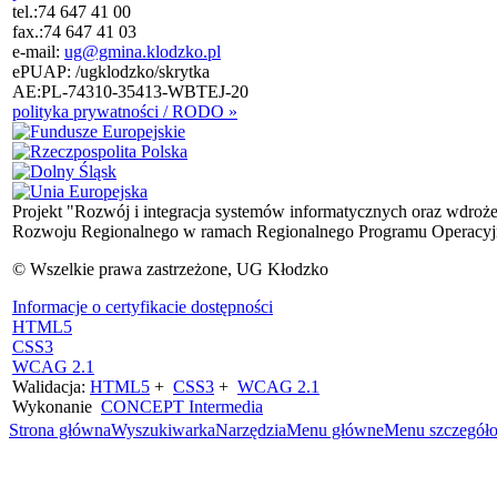
tel.:
74 647 41 00
fax.:
74 647 41 03
e-mail:
ug@gmina.klodzko.pl
ePUAP: /ugklodzko/skrytka
AE:PL-74310-35413-WBTEJ-20
polityka prywatności / RODO »
Projekt "Rozwój i integracja systemów informatycznych oraz wdroż
Rozwoju Regionalnego w ramach Regionalnego Programu Operacyjn
© Wszelkie prawa zastrzeżone, UG Kłodzko
Informacje o certyfikacie dostępności
HTML5
CSS3
WCAG 2.1
Walidacja:
HTML5
+
CSS3
+
WCAG 2.1
Wykonanie
CONCEPT
Intermedia
Strona główna
Wyszukiwarka
Narzędzia
Menu główne
Menu szczegół