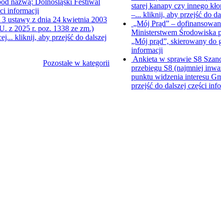
od nazwą: Dolnośląski Festiwal
starej kanapy czy innego kł
ści informacji
–...
kliknij, aby przejść do da
. 3 ustawy z dnia 24 kwietnia 2003
„Mój Prąd” – dofinansowani
.U. z 2025 r. poz. 1338 ze zm.)
Ministerstwem Środowiska p
ej...
kliknij, aby przejść do dalszej
„Mój prąd”, skierowany do
informacji
Ankieta w sprawie S8
Szano
Pozostałe w kategorii
przebiegu S8 (najmniej inwa
punktu widzenia interesu Gm
przejść do dalszej części inf