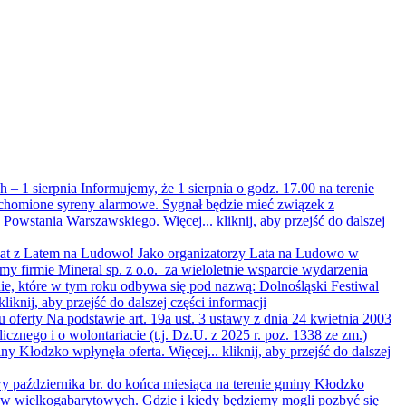
 – 1 sierpnia
Informujemy, że 1 sierpnia o godz. 17.00 na terenie
homione syreny alarmowe. Sygnał będzie mieć związek z
y Powstania Warszawskiego. Więcej...
kliknij, aby przejść do dalszej
lat z Latem na Ludowo!
Jako organizatorzy Lata na Ludowo w
my firmie Mineral sp. z o.o. za wieloletnie wsparcie wydarzenia
e, które w tym roku odbywa się pod nazwą: Dolnośląski Festiwal
kliknij, aby przejść do dalszej części informacji
u oferty
Na podstawie art. 19a ust. 3 ustawy z dnia 24 kwietnia 2003
licznego i o wolontariacie (t.j. Dz.U. z 2025 r. poz. 1338 ze zm.)
ny Kłodzko wpłynęła oferta. Więcej...
kliknij, aby przejść do dalszej
 października br. do końca miesiąca na terenie gminy Kłodzko
ów wielkogabarytowych. Gdzie i kiedy będziemy mogli pozbyć się