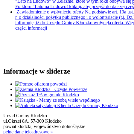
"Lato na Ludowo" w Żelaźnie, które w tym roku odbywa się p
Folkloru "Lato na Ludowo!
kliknij, aby przejść do dalszej czę
Zawiadomienie o wpłynięciu oferty
Na podstawie art. 19a ust
r. o działalności pożytku publicznego i o wolontariacie (t.j. Dz
informuję, iż do Urzędu Gminy Kłodzko wpłynęła oferta. Więc
części informacji
Informacje w sliderze
Urząd Gminy Kłodzko
ul.Okrzei 8A, 57-300 Kłodzko
powiat kłodzki, województwo dolnośląskie
pełne dane teleadresowe »