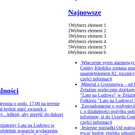
Najnowsze
1
Wybierz element 1
2
Wybierz element 2
3
Wybierz element 3
4
Wybierz element 4
5
Wybierz element 5
6
Wybierz element 6
Włączenie syren alarmowych
Gminy Kłodzko zostaną uruc
upamiętnieniem 82. rocznic
części informacji
Mineral z Gorzanowa – od 
lności
Żelaźnie serdecznie dziękuje
"Lato na Ludowo" w Żelaźni
Folkloru "Lato na Ludowo!
ierpnia o godz. 17.00 na terenie
Zawiadomienie o wpłynięci
ł będzie mieć związek z
r. o działalności pożytku pub
j...
kliknij, aby przejść do dalszej
informuję, iż do Urzędu Gmi
części informacji
nizatorzy Lata na Ludowo w
Jesienne porządki
Od połowy
ieloletnie wsparcie wydarzenia
trwać będzie zbiórka odpad