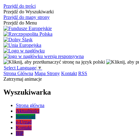
Przejdź do treści
Przejdź do Wyszukiwarki
Przejdź do mapy strony
Przejdź do Menu
Select Language
▼
Strona Główna
Mapa Strony
Kontakt
RSS
Zatrzymaj animacje
Wyszukiwarka
Strona główna
Aktualności
Samorząd
e-Urząd
Kontakt
BIP