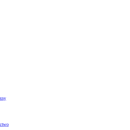
zny
ictwo