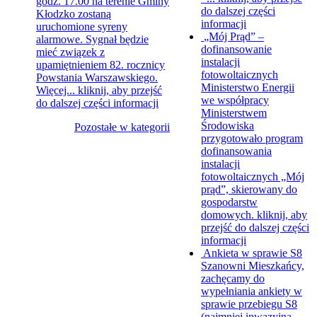
godz. 17.00 na terenie Gminy
do dalszej części
Kłodzko zostaną
informacji
uruchomione syreny
„Mój Prąd” –
alarmowe. Sygnał będzie
dofinansowanie
mieć związek z
instalacji
upamiętnieniem 82. rocznicy
fotowoltaicznych
Powstania Warszawskiego.
Ministerstwo Energii
Więcej...
kliknij, aby przejść
we współpracy
do dalszej części informacji
Ministerstwem
Środowiska
Pozostałe w kategorii
przygotowało program
dofinansowania
instalacji
fotowoltaicznych „Mój
prąd”, skierowany do
gospodarstw
domowych.
kliknij, aby
przejść do dalszej części
informacji
Ankieta w sprawie S8
Szanowni Mieszkańcy,
zachęcamy do
wypełniania ankiety w
sprawie przebiegu S8
(najmniej inwazyjna