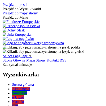
Przejdź do treści
Przejdź do Wyszukiwarki
Przejdź do mapy strony
Przejdź do Menu
Select Language
▼
Strona Główna
Mapa Strony
Kontakt
RSS
Zatrzymaj animacje
Wyszukiwarka
Strona główna
Aktualności
Samorząd
e-Urząd
Kontakt
BIP