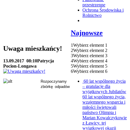
przestrzenne
Ochrona Środowiska i
Rolnictwo
Najnowsze
1
Wybierz element 1
Uwaga mieszkańcy!
2
Wybierz element 2
3
Wybierz element 3
4
Wybierz element 4
13.09.2017
08:10
Patrycja
5
Wybierz element 5
Pocion-Longawa
6
Wybierz element 6
60 lat wspólnego życia
Rozpoczynamy
– gratulacje dla
zbiórkę odpadów
wyjątkowych Jubilatów
60 lat wspólnego życia,
wzajemnego wsparcia i
miłości świętowali
państwo Olimpia i
Marian Kowalczykowie
z Ławicy. tej
wyjątkowej okazji