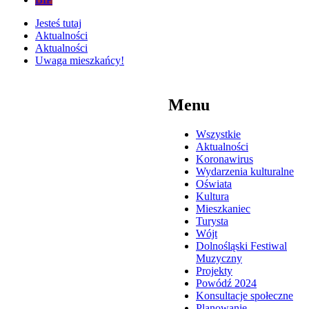
Jesteś tutaj
Aktualności
Aktualności
Uwaga mieszkańcy!
Menu
Wszystkie
Aktualności
Koronawirus
Wydarzenia kulturalne
Oświata
Kultura
Mieszkaniec
Turysta
Wójt
Dolnośląski Festiwal
Muzyczny
Projekty
Powódź 2024
Konsultacje społeczne
Planowanie