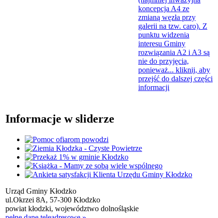
koncepcja A4 ze
zmianą węzła przy
galerii na tzw. caro). Z
punktu widzenia
interesu Gminy
rozwiązania A2 i A3 są
nie do przyjęcia,
ponieważ...
kliknij, aby
przejść do dalszej części
informacji
Informacje w sliderze
Urząd Gminy Kłodzko
ul.Okrzei 8A, 57-300 Kłodzko
powiat kłodzki, województwo dolnośląskie
pełne dane teleadresowe »