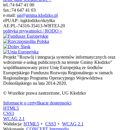
tel.:
74 647 41 00
fax.:
74 647 41 03
e-mail:
ug@gmina.klodzko.pl
ePUAP: /ugklodzko/skrytka
AE:PL-74310-35413-WBTEJ-20
polityka prywatności / RODO »
Projekt "Rozwój i integracja systemów informatycznych oraz
wdrożenie e-usług publicznych na terenie Gminy Kłodzko"
współfinansowany przez Unię Europejską ze środków
Europejskiego Funduszu Rozwoju Regionalnego w ramach
Regionalnego Programu Operacyjnego Województwa
Dolnośląskiego na lata 2014-2020.
© Wszelkie prawa zastrzeżone, UG Kłodzko
Informacje o certyfikacie dostępności
HTML5
CSS3
WCAG 2.1
Walidacja:
HTML5
+
CSS3
+
WCAG 2.1
Wykonanie
CONCEPT
Intermedia