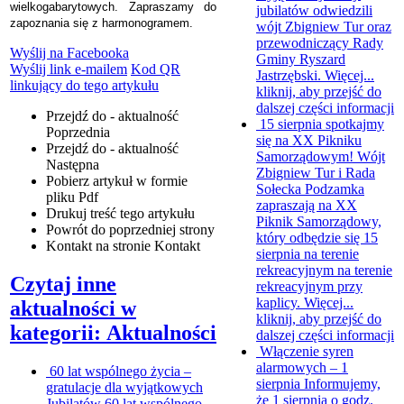
wielkogabarytowych. Zapraszamy do
jubilatów odwiedzili
zapoznania się z harmonogramem.
wójt Zbigniew Tur oraz
przewodniczący Rady
Wyślij na Facebooka
Gminy Ryszard
Wyślij link e-mailem
Kod QR
Jastrzębski. Więcej...
linkujący do tego artykułu
kliknij, aby przejść do
dalszej części informacji
Przejdź do - aktualność
15 sierpnia spotkajmy
Poprzednia
się na XX Pikniku
Przejdź do - aktualność
Samorządowym!
Wójt
Następna
Zbigniew Tur i Rada
Pobierz artykuł w formie
Sołecka Podzamka
pliku
Pdf
zapraszają na XX
Drukuj
treść tego artykułu
Piknik Samorządowy,
Powrót
do poprzedniej strony
który odbędzie się 15
Kontakt
na stronie Kontakt
sierpnia na terenie
rekreacyjnym na terenie
Czytaj inne
rekreacyjnym przy
kaplicy. Więcej...
aktualności w
kliknij, aby przejść do
kategorii: Aktualności
dalszej części informacji
Włączenie syren
alarmowych – 1
60 lat wspólnego życia –
sierpnia
Informujemy,
gratulacje dla wyjątkowych
że 1 sierpnia o godz.
Jubilatów
60 lat wspólnego