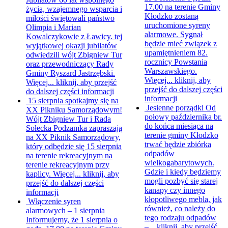
17.00 na terenie Gminy
życia, wzajemnego wsparcia i
Kłodzko zostaną
miłości świętowali państwo
uruchomione syreny
Olimpia i Marian
alarmowe. Sygnał
Kowalczykowie z Ławicy. tej
będzie mieć związek z
wyjątkowej okazji jubilatów
upamiętnieniem 82.
odwiedzili wójt Zbigniew Tur
rocznicy Powstania
oraz przewodniczący Rady
Warszawskiego.
Gminy Ryszard Jastrzębski.
Więcej...
kliknij, aby
Więcej...
kliknij, aby przejść
przejść do dalszej części
do dalszej części informacji
informacji
15 sierpnia spotkajmy się na
Jesienne porządki
Od
XX Pikniku Samorządowym!
połowy października br.
Wójt Zbigniew Tur i Rada
do końca miesiąca na
Sołecka Podzamka zapraszają
terenie gminy Kłodzko
na XX Piknik Samorządowy,
trwać będzie zbiórka
który odbędzie się 15 sierpnia
odpadów
na terenie rekreacyjnym na
wielkogabarytowych.
terenie rekreacyjnym przy
Gdzie i kiedy będziemy
kaplicy. Więcej...
kliknij, aby
mogli pozbyć się starej
przejść do dalszej części
kanapy czy innego
informacji
kłopotliwego mebla, jak
Włączenie syren
również, co należy do
alarmowych – 1 sierpnia
tego rodzaju odpadów
Informujemy, że 1 sierpnia o
–...
kliknij, aby przejść