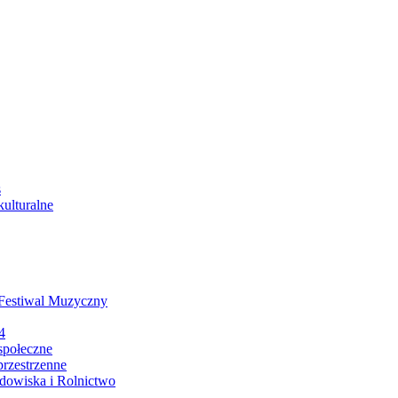
s
ulturalne
 Festiwal Muzyczny
4
społeczne
rzestrzenne
dowiska i Rolnictwo