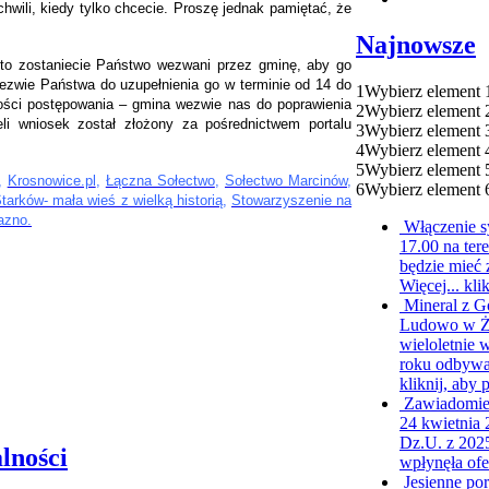
wili, kiedy tylko chcecie. Proszę jednak pamiętać, że
.
Najnowsze
, to zostaniecie Państwo wezwani przez gminę, aby go
wezwie Państwa do uzupełnienia go w terminie od 14 do
1
Wybierz element 
ości postępowania – gmina wezwie nas do poprawienia
2
Wybierz element 
eli wniosek został złożony za pośrednictwem portalu
3
Wybierz element 
4
Wybierz element 
5
Wybierz element 
,
Krosnowice.pl
,
Łączna Sołectwo
,
Sołectwo Marcinów
,
6
Wybierz element 
tarków- mała wieś z wielką historią
,
Stowarzyszenie na
azno.
Włączenie s
17.00 na te
będzie mieć 
Więcej...
kli
Mineral z G
Ludowo w Żel
wieloletnie 
roku odbywa 
kliknij, aby 
Zawiadomien
24 kwietnia 2
Dz.U. z 2025
lności
wpłynęła ofe
Jesienne po