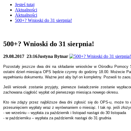
Jesteś tutaj
Aktualności
Aktualności
500+? Wnioski do 31 sierpnia!
500+? Wnioski do 31 sierpnia!
29.08.2017
23:16
Justyna Bytnar
Pozostały jeszcze dwa dni na składanie wniosków w Ośrodku Pomocy S
ostatni dzień miesiąca OPS będzie czynny do godziny 18.00. Możecie P
wypełnianiu dokumentu. Ważne jest aby był on kompletny. Pozwoli to zaosz
Jeśli wniosek zostanie przyjęty, pierwsze świadczenie zostanie wypłac
zachowana ciągłość wypłat od pierwszego miesiąca nowego okresu.
Kto nie zdąży przez najbliższe dwa dni zgłosić się do OPS-u, może to 
przesunięciem wypłaty wraz z wyrównaniem o miesiąc. I tak np. jeśli złoż
- we wrześniu – wypłata za październik i listopad nastąpi do 30 listopada
- w październiku – wypłata za październik nastąpi do 31 grudnia