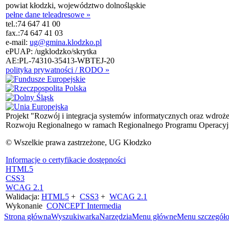
powiat kłodzki, województwo dolnośląskie
pełne dane teleadresowe »
tel.:
74 647 41 00
fax.:
74 647 41 03
e-mail:
ug@gmina.klodzko.pl
ePUAP: /ugklodzko/skrytka
AE:PL-74310-35413-WBTEJ-20
polityka prywatności / RODO »
Projekt "Rozwój i integracja systemów informatycznych oraz wdroż
Rozwoju Regionalnego w ramach Regionalnego Programu Operacyjn
© Wszelkie prawa zastrzeżone, UG Kłodzko
Informacje o certyfikacie dostępności
HTML5
CSS3
WCAG 2.1
Walidacja:
HTML5
+
CSS3
+
WCAG 2.1
Wykonanie
CONCEPT
Intermedia
Strona główna
Wyszukiwarka
Narzędzia
Menu główne
Menu szczegół