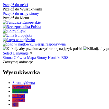
Przejdź do treści
Przejdź do Wyszukiwarki
Przejdź do mapy strony
Przejdź do Menu
Select Language
▼
Strona Główna
Mapa Strony
Kontakt
RSS
Zatrzymaj animacje
Wyszukiwarka
Strona główna
Aktualności
Samorząd
e-Urząd
Kontakt
BIP