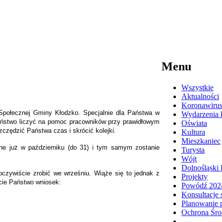
Menu
Wszystkie
Aktualności
Koronawiru
połecznej Gminy Kłodzko. Specjalnie dla Państwa w
Wydarzenia k
aństwo liczyć na pomoc pracowników przy prawidłowym
Oświata
czędzić Państwa czas i skrócić kolejki.
Kultura
Mieszkaniec
one już w październiku (do 31) i
tym samym zostanie
Turysta
Wójt
Dolnośląski
oczywiście zrobić we wrześniu. Wiąże się to jednak z
Projekty
ycie Państwo wniosek:
Powódź 202
Konsultacje 
Planowanie p
Ochrona Śro