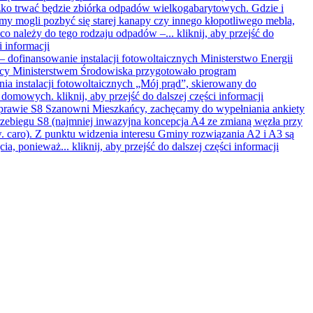
ko trwać będzie zbiórka odpadów wielkogabarytowych. Gdzie i
my mogli pozbyć się starej kanapy czy innego kłopotliwego mebla,
 co należy do tego rodzaju odpadów –...
kliknij, aby przejść do
i informacji
– dofinansowanie instalacji fotowoltaicznych
Ministerstwo Energii
cy Ministerstwem Środowiska przygotowało program
ia instalacji fotowoltaicznych „Mój prąd”, skierowany do
w domowych.
kliknij, aby przejść do dalszej części informacji
sprawie S8
Szanowni Mieszkańcy, zachęcamy do wypełniania ankiety
zebiegu S8 (najmniej inwazyjna koncepcja A4 ze zmianą węzła przy
zw. caro). Z punktu widzenia interesu Gminy rozwiązania A2 i A3 są
ęcia, ponieważ...
kliknij, aby przejść do dalszej części informacji