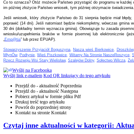
Co to oznacza? Otóż możecie Państwo przystąpić do programu w każdej ch
im później złożycie Państwo wniosek, tym później otrzymacie świadczenia
Jeśli wniosek, który złożycie Państwo do 31 sierpnia będzie miał błędy
poprawić (14 dni). Jeśli natomiast będzie niekompletny, wówczas gmina 
30 dni (dokładny termin wyznacza gmina). Obowiązuje tu zasada pisemn
wniosku/uzupełnienia braków w formie pisemnej lub elektronicznie (jeż
„
Emp@tia
” lub przez EPUAP).
Stowarzyszenie Przyjaciół Boguszyna
,
Nasza wieś Bierkowice
,
Droszków
MłynÓw
,
Podtynie
,
Wieś Piszkowice
,
Witamy Na Stronie NaszeRoszyce
,
S
Rzecz Rozwoju Wsi Stary Wielisław
,
Szalejów Dolny
,
Sołectwo Wilcza
,
Żel
Wyślij na Facebooka
Wyślij link e-mailem
Kod QR linkujący do tego artykułu
Przejdź do - aktualność
Poprzednia
Przejdź do - aktualność
Następna
Pobierz artykuł w formie pliku
Pdf
Drukuj
treść tego artykułu
Powrót
do poprzedniej strony
Kontakt
na stronie Kontakt
Czytaj inne aktualności w kategorii: Aktua