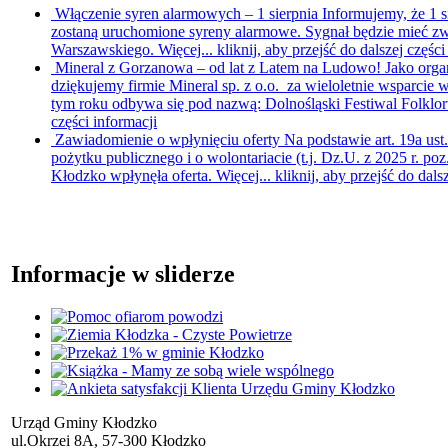
Włączenie syren alarmowych – 1 sierpnia
Informujemy, że 1 s
zostaną uruchomione syreny alarmowe. Sygnał będzie mieć zw
Warszawskiego. Więcej...
kliknij, aby przejść do dalszej części
Mineral z Gorzanowa – od lat z Latem na Ludowo!
Jako orga
dziękujemy firmie Mineral sp. z o.o. za wieloletnie wsparcie
tym roku odbywa się pod nazwą: Dolnośląski Festiwal Folkl
części informacji
Zawiadomienie o wpłynięciu oferty
Na podstawie art. 19a ust.
pożytku publicznego i o wolontariacie (t.j. Dz.U. z 2025 r. p
Kłodzko wpłynęła oferta. Więcej...
kliknij, aby przejść do dals
Informacje w sliderze
Urząd Gminy Kłodzko
ul.Okrzei 8A, 57-300 Kłodzko