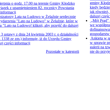
gminy Kłodz
ierpnia o godz. 17.00 na terenie Gminy Kłodzko
kiedy będzie
iązek z upamiętnieniem 82. rocznicy Powstania
jak również,
 informacji
dalszej częśc
nizatorzy Lata na Ludowo w Żelaźnie serdecznie
„Mój Prąd” 
 wydarzenia "Lato na Ludowo" w Żelaźnie, które w
we współpra
oru "Lato na Ludowo!
kliknij, aby przejść do dalszej
dofinansowan
gospodarst
 3 ustawy z dnia 24 kwietnia 2003 r. o działalności
Ankieta w 
oz. 1338 ze zm.) informuję, iż do Urzędu Gminy
w sprawie pr
zej części informacji
galerii na t
Pozostałe w kategorii
nie do przyj