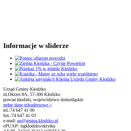
Informacje w sliderze
Urząd Gminy Kłodzko
ul.Okrzei 8A, 57-300 Kłodzko
powiat kłodzki, województwo dolnośląskie
pełne dane teleadresowe »
tel.:
74 647 41 00
fax.:
74 647 41 03
e-mail:
ug@gmina.klodzko.pl
ePUAP: /ugklodzko/skrytka