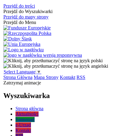
Przejdź do treści
Przejdź do Wyszukiwarki
Przejdź do mapy strony
Przejdź do Menu
Select Language
▼
Strona Główna
Mapa Strony
Kontakt
RSS
Zatrzymaj animacje
Wyszukiwarka
Strona główna
Aktualności
Samorząd
e-Urząd
Kontakt
BIP