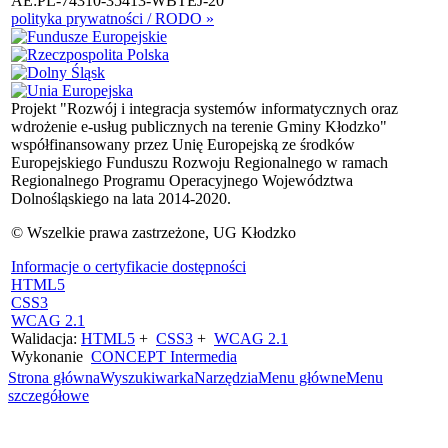
AE:PL-74310-35413-WBTEJ-20
polityka prywatności / RODO »
Projekt "Rozwój i integracja systemów informatycznych oraz
wdrożenie e-usług publicznych na terenie Gminy Kłodzko"
współfinansowany przez Unię Europejską ze środków
Europejskiego Funduszu Rozwoju Regionalnego w ramach
Regionalnego Programu Operacyjnego Województwa
Dolnośląskiego na lata 2014-2020.
© Wszelkie prawa zastrzeżone, UG Kłodzko
Informacje o certyfikacie dostępności
HTML5
CSS3
WCAG 2.1
Walidacja:
HTML5
+
CSS3
+
WCAG 2.1
Wykonanie
CONCEPT
Intermedia
Strona główna
Wyszukiwarka
Narzędzia
Menu główne
Menu
szczegółowe