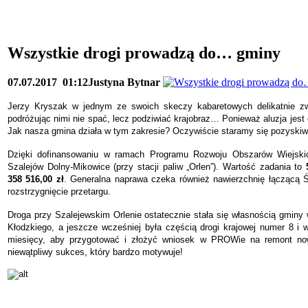
Wszystkie drogi prowadzą do… gminy
07.07.2017
01:12
Justyna Bytnar
Jerzy Kryszak w jednym ze swoich skeczy kabaretowych delikatnie zwr
podróżując nimi nie spać, lecz podziwiać krajobraz… Ponieważ aluzja jes
Jak nasza gmina działa w tym zakresie? Oczywiście staramy się pozyskiw
Dzięki dofinansowaniu w ramach Programu Rozwoju Obszarów Wiejskic
Szalejów Dolny-Mikowice (przy stacji paliw „Orlen”). Wartość zadania to
358 516,00 zł
. Generalna naprawa czeka również nawierzchnię łączącą 
rozstrzygnięcie przetargu.
Droga przy Szalejewskim Orlenie ostatecznie stała się własnością gminy
Kłodzkiego, a jeszcze wcześniej była częścią drogi krajowej numer 8 i 
miesięcy, aby przygotować i złożyć wniosek w PROWie na remont nowego
niewątpliwy sukces, który bardzo motywuje!