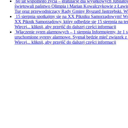
60 lat wspólnego życia – gratulacje dla wyjątkowych Jubilat
świętowali państwo Olimpia i Marian Kowalczykowie z Ławicy.
Tur oraz przewodniczący Rady Gminy Ryszard Jastrzębski. Wi
15 sierpnia spotkajmy się na XX Pikniku Samorządowym!
Wó
XX Piknik Samorządowy, który odbędzie się 15 sierpnia na ter
Więcej...
kliknij, aby przejść do dalszej części informacji
Włączenie syren alarmowych – 1 sierpnia
Informujemy, że 1 s
uruchomione syreny alarmowe. Sygnał będzie mieć związek z
Więcej...
kliknij, aby przejść do dalszej części informacji