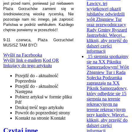
Ławicy. tej
jest przed nami, ponieważ już niebawem
wyjątkowej okazji
Plaża Gorzuchów zamieni się w
jubilatów odwiedzili
średniowieczną wioskę rycerską. Nie
wójt Zbigniew Tur
pozostaje nam nic innego, jak zaprosić
oraz przewodniczący
Państwa w podróż wehikułem. Każdego
Rady Gminy Ryszard
chętnie porwiemy w przeszłość!
Jastrzębski. Więcej...
9-11 czerwca, Plaża Gorzuchów!
kliknij, aby przejść do
MUSISZ TAM BYĆ!
dalszej części
informacji
Wyślij na Facebooka
15 sierpnia spotkajmy
Wyślij link e-mailem
Kod QR
się na XX Pikniku
linkujący do tego artykułu
Samorządowym!
Wójt
Zbigniew Tur i Rada
Przejdź do - aktualność
Sołecka Podzamka
Poprzednia
zapraszają na XX
Przejdź do - aktualność
Piknik Samorządowy,
Następna
który odbędzie się 15
Pobierz artykuł w formie pliku
sierpnia na terenie
Pdf
rekreacyjnym na
Drukuj
treść tego artykułu
terenie rekreacyjnym
Powrót
do poprzedniej strony
przy kaplicy. Więcej...
Kontakt
na stronie Kontakt
kliknij, aby przejść do
dalszej części
Czytaj inne
informacji