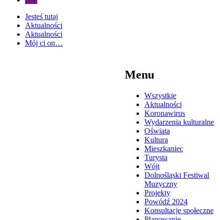
Jesteś tutaj
Aktualności
Aktualności
Mój ci on…
Menu
Wszystkie
Aktualności
Koronawirus
Wydarzenia kulturalne
Oświata
Kultura
Mieszkaniec
Turysta
Wójt
Dolnośląski Festiwal
Muzyczny
Projekty
Powódź 2024
Konsultacje społeczne
Planowanie