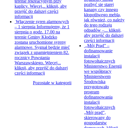
terenie rekreacyjnym przy
pozbyć się starej
kaplicy. Więcej...
kliknij, aby
kanapy czy innego
przejść do dalszej części
kłopotliwego mebla,
informacji
jak również, co należy
Włączenie syren alarmowych
do tego rodzaju
– 1 sierpnia
Informujemy, że 1
odpadów –...
kliknij,
sierpnia o godz. 17.00 na
aby przejść do dalszej
terenie Gminy Kłodzko
części informacji
zostaną uruchomione syreny
„Mój Prąd” –
alarmowe. Sygnał będzie mieć
dofinansowanie
związek z upamiętnieniem 82.
instalacji
rocznicy Powstania
fotowoltaicznych
Warszawskiego. Więcej...
Ministerstwo Energii
kliknij, aby przejść do dalszej
we współpracy
części informacji
Ministerstwem
Środowiska
Pozostałe w kategorii
przygotowało
program
dofinansowania
instalacji
fotowoltaicznych
„Mój prąd”,
skierowany do
gospodarstw
domowych.
kliknij,