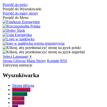
Przejdź do treści
Przejdź do Wyszukiwarki
Przejdź do mapy strony
Przejdź do Menu
Select Language
▼
Strona Główna
Mapa Strony
Kontakt
RSS
Zatrzymaj animacje
Wyszukiwarka
Strona główna
Aktualności
Samorząd
e-Urząd
Kontakt
BIP