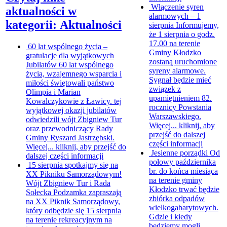
Włączenie syren
aktualności w
alarmowych – 1
kategorii: Aktualności
sierpnia
Informujemy,
że 1 sierpnia o godz.
17.00 na terenie
60 lat wspólnego życia –
Gminy Kłodzko
gratulacje dla wyjątkowych
zostaną uruchomione
Jubilatów
60 lat wspólnego
syreny alarmowe.
życia, wzajemnego wsparcia i
Sygnał będzie mieć
miłości świętowali państwo
związek z
Olimpia i Marian
upamiętnieniem 82.
Kowalczykowie z Ławicy. tej
rocznicy Powstania
wyjątkowej okazji jubilatów
Warszawskiego.
odwiedzili wójt Zbigniew Tur
Więcej...
kliknij, aby
oraz przewodniczący Rady
przejść do dalszej
Gminy Ryszard Jastrzębski.
części informacji
Więcej...
kliknij, aby przejść do
Jesienne porządki
Od
dalszej części informacji
połowy października
15 sierpnia spotkajmy się na
br. do końca miesiąca
XX Pikniku Samorządowym!
na terenie gminy
Wójt Zbigniew Tur i Rada
Kłodzko trwać będzie
Sołecka Podzamka zapraszają
zbiórka odpadów
na XX Piknik Samorządowy,
wielkogabarytowych.
który odbędzie się 15 sierpnia
Gdzie i kiedy
na terenie rekreacyjnym na
będziemy mogli