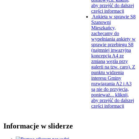
aby przejść do dalszej
części informacji
Ankieta w sprawie S8
Szanowni
Mieszkańcy,
zachęcamy do
wypełniania ankiety w
sprawie przebiegu S8
(najmniej inwazyjna
koncepcja A4 ze
zmianą węzła przy
galerii na tzw. caro). Z
punktu widzenia
interesu Gminy
rozwiązania A2 i A3
są nie do przyjęcia,
ponieważ...
kliknij,
aby przejść do dalszej
części informacji
Informacje w sliderze