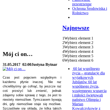
przestrzenne
Ochrona Środowiska i
Rolnictwo
Najnowsze
1
Wybierz element 1
2
Wybierz element 2
3
Wybierz element 3
4
Wybierz element 4
Mój ci on…
5
Wybierz element 5
6
Wybierz element 6
31.05.2017
02:00
Justyna Bytnar
60 lat wspólnego
życia – gratulacje dla
wyjątkowych
Czas jest pojęciem względnym i
Jubilatów
60 lat
każdemu płynie inaczej. Nie raz
wspólnego życia,
chcielibyśmy go cofnąć, by jeszcze raz
wzajemnego wsparcia
coś przeżyć lub zmienić, jednak
i miłości świętowali
zdajemy sobie sprawę z tego, że jest to
państwo Olimpia i
niestety niemożliwe. Tymczasem bywają
Marian
dni, gdy niemożliwe staje się możliwe.
Kowalczykowie z
Szczęśliwie się składa, że kilka takich