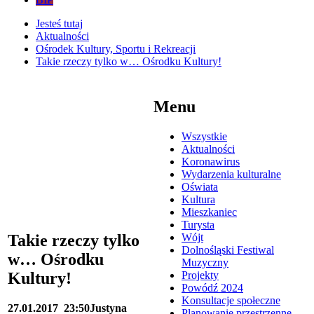
Jesteś tutaj
Aktualności
Ośrodek Kultury, Sportu i Rekreacji
Takie rzeczy tylko w… Ośrodku Kultury!
Menu
Wszystkie
Aktualności
Koronawirus
Wydarzenia kulturalne
Oświata
Kultura
Mieszkaniec
Turysta
Wójt
Takie rzeczy tylko
Dolnośląski Festiwal
w… Ośrodku
Muzyczny
Projekty
Kultury!
Powódź 2024
Konsultacje społeczne
27.01.2017
23:50
Justyna
Planowanie przestrzenne