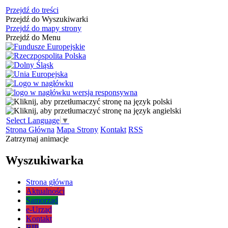
Przejdź do treści
Przejdź do Wyszukiwarki
Przejdź do mapy strony
Przejdź do Menu
Select Language
▼
Strona Główna
Mapa Strony
Kontakt
RSS
Zatrzymaj animacje
Wyszukiwarka
Strona główna
Aktualności
Samorząd
e-Urząd
Kontakt
BIP