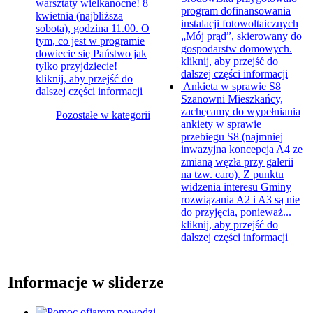
warsztaty wielkanocne! 8
program dofinansowania
kwietnia (najbliższa
instalacji fotowoltaicznych
sobota), godzina 11.00. O
„Mój prąd”, skierowany do
tym, co jest w programie
gospodarstw domowych.
dowiecie się Państwo jak
kliknij, aby przejść do
tylko przyjdziecie!
dalszej części informacji
kliknij, aby przejść do
Ankieta w sprawie S8
dalszej części informacji
Szanowni Mieszkańcy,
zachęcamy do wypełniania
Pozostałe w kategorii
ankiety w sprawie
przebiegu S8 (najmniej
inwazyjna koncepcja A4 ze
zmianą węzła przy galerii
na tzw. caro). Z punktu
widzenia interesu Gminy
rozwiązania A2 i A3 są nie
do przyjęcia, ponieważ...
kliknij, aby przejść do
dalszej części informacji
Informacje w sliderze