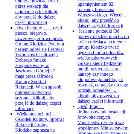
Ołdrzychowicach Kł. na
upamiętnieniem 82.
okres wakacji dla
rocznicy Powstania
najmłodszych!
kliknij,
Warszawskiego. Więcej...
aby przejść do dalszej
kliknij, aby przejść do
części informacji
dalszej części informacji
Dwa bieguny…
…czyli
Jesienne porządki
Od
pieszo, biegowo,
połowy października br. do
rowerowo, zdrowo przez
końca miesiąca na terenie
Gminę Kłodzko. Pod tym
gminy Kłodzko trwać
hasłem odbył się Festiwal
będzie zbiórka odpadów
Twórczości Ludowej i
wielkogabarytowych.
Dobrego Smaku
Gdzie i kiedy będziemy
zorganizowany w
mogli pozbyć się starej
Jaszkowej Górnej 27
kanapy czy innego
maja przez Ośrodek
kłopotliwego mebla, jak
Kultury Sportu i
również, co należy do tego
Rekreacji. W ten sposób
rodzaju odpadów –...
dokonano otwarcia
kliknij, aby przejść do
sezonu...
kliknij, aby
dalszej części informacji
przejść do dalszej części
„Mój Prąd” –
informacji
dofinansowanie instalacji
Wielkanoc tuż, tuż...
fotowoltaicznych
Ośrodek Kultury, Sportu i
Ministerstwo Energii we
Rekreacji Gminy
współpracy Ministerstwem
Kłodzko zaprasza na
Środowiska przygotowało