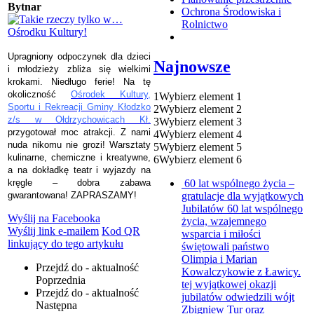
Bytnar
Ochrona Środowiska i
Rolnictwo
Upragniony odpoczynek dla dzieci
Najnowsze
i młodzieży zbliża się wielkimi
krokami. Niedługo ferie! Na tę
okoliczność
Ośrodek Kultury,
1
Wybierz element 1
Sportu i Rekreacji Gminy Kłodzko
2
Wybierz element 2
z/s w Ołdrzychowicach Kł.
3
Wybierz element 3
przygotował moc atrakcji. Z nami
4
Wybierz element 4
nuda nikomu nie grozi! Warsztaty
5
Wybierz element 5
kulinarne, chemiczne i kreatywne,
6
Wybierz element 6
a na dokładkę teatr i wyjazdy na
60 lat wspólnego życia –
kręgle – dobra zabawa
gratulacje dla wyjątkowych
gwarantowana! ZAPRASZAMY!
Jubilatów
60 lat wspólnego
Wyślij na Facebooka
życia, wzajemnego
Wyślij link e-mailem
Kod QR
wsparcia i miłości
linkujący do tego artykułu
świętowali państwo
Olimpia i Marian
Przejdź do - aktualność
Kowalczykowie z Ławicy.
Poprzednia
tej wyjątkowej okazji
Przejdź do - aktualność
jubilatów odwiedzili wójt
Następna
Zbigniew Tur oraz