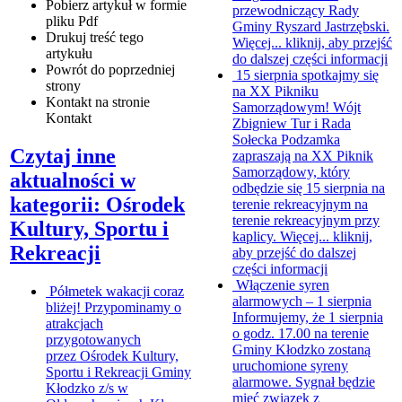
Pobierz artykuł w formie
przewodniczący Rady
pliku
Pdf
Gminy Ryszard Jastrzębski.
Drukuj
treść tego
Więcej...
kliknij, aby przejść
artykułu
do dalszej części informacji
Powrót
do poprzedniej
15 sierpnia spotkajmy się
strony
na XX Pikniku
Kontakt
na stronie
Samorządowym!
Wójt
Kontakt
Zbigniew Tur i Rada
Sołecka Podzamka
Czytaj inne
zapraszają na XX Piknik
Samorządowy, który
aktualności w
odbędzie się 15 sierpnia na
kategorii: Ośrodek
terenie rekreacyjnym na
terenie rekreacyjnym przy
Kultury, Sportu i
kaplicy. Więcej...
kliknij,
Rekreacji
aby przejść do dalszej
części informacji
Włączenie syren
Półmetek wakacji coraz
alarmowych – 1 sierpnia
bliżej!
Przypominamy o
Informujemy, że 1 sierpnia
atrakcjach
o godz. 17.00 na terenie
przygotowanych
Gminy Kłodzko zostaną
przez Ośrodek Kultury,
uruchomione syreny
Sportu i Rekreacji Gminy
alarmowe. Sygnał będzie
Kłodzko z/s w
mieć związek z