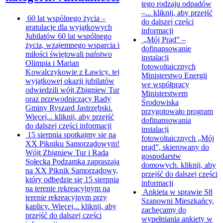
tego rodzaju odpadów
–...
kliknij, aby przejść
60 lat wspólnego życia –
do dalszej części
gratulacje dla wyjątkowych
informacji
Jubilatów
60 lat wspólnego
„Mój Prąd” –
życia, wzajemnego wsparcia i
dofinansowanie
miłości świętowali państwo
instalacji
Olimpia i Marian
fotowoltaicznych
Kowalczykowie z Ławicy. tej
Ministerstwo Energii
wyjątkowej okazji jubilatów
we współpracy
odwiedzili wójt Zbigniew Tur
Ministerstwem
oraz przewodniczący Rady
Środowiska
Gminy Ryszard Jastrzębski.
przygotowało program
Więcej...
kliknij, aby przejść
dofinansowania
do dalszej części informacji
instalacji
15 sierpnia spotkajmy się na
fotowoltaicznych „Mój
XX Pikniku Samorządowym!
prąd”, skierowany do
Wójt Zbigniew Tur i Rada
gospodarstw
Sołecka Podzamka zapraszają
domowych.
kliknij, aby
na XX Piknik Samorządowy,
przejść do dalszej części
który odbędzie się 15 sierpnia
informacji
na terenie rekreacyjnym na
Ankieta w sprawie S8
terenie rekreacyjnym przy
Szanowni Mieszkańcy,
kaplicy. Więcej...
kliknij, aby
zachęcamy do
przejść do dalszej części
wypełniania ankiety w