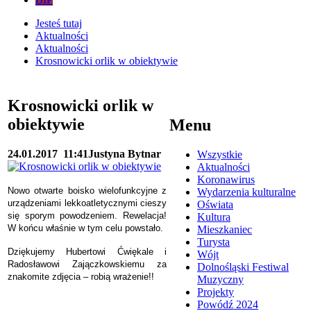
Jesteś tutaj
Aktualności
Aktualności
Krosnowicki orlik w obiektywie
Krosnowicki orlik w
obiektywie
Menu
24.01.2017
11:41
Justyna Bytnar
Wszystkie
Aktualności
Koronawirus
Nowo otwarte boisko wielofunkcyjne z
Wydarzenia kulturalne
urządzeniami lekkoatletycznymi cieszy
Oświata
się sporym powodzeniem. Rewelacja!
Kultura
W końcu właśnie w tym celu powstało.
Mieszkaniec
Turysta
Dziękujemy Hubertowi Ćwiękale i
Wójt
Radosławowi Zajączkowskiemu za
Dolnośląski Festiwal
znakomite zdjęcia – robią wrażenie!!
Muzyczny
Projekty
Powódź 2024