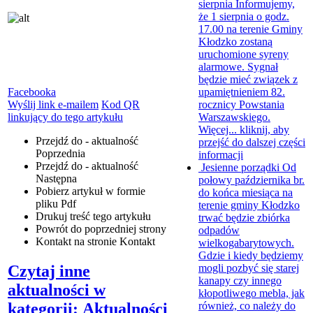
sierpnia
Informujemy,
że 1 sierpnia o godz.
17.00 na terenie Gminy
Kłodzko zostaną
uruchomione syreny
alarmowe. Sygnał
będzie mieć związek z
upamiętnieniem 82.
Facebooka
rocznicy Powstania
Wyślij link e-mailem
Kod QR
Warszawskiego.
linkujący do tego artykułu
Więcej...
kliknij, aby
Przejdź do - aktualność
przejść do dalszej części
Poprzednia
informacji
Przejdź do - aktualność
Jesienne porządki
Od
Następna
połowy października br.
Pobierz artykuł w formie
do końca miesiąca na
pliku
Pdf
terenie gminy Kłodzko
Drukuj
treść tego artykułu
trwać będzie zbiórka
Powrót
do poprzedniej strony
odpadów
Kontakt
na stronie Kontakt
wielkogabarytowych.
Gdzie i kiedy będziemy
mogli pozbyć się starej
Czytaj inne
kanapy czy innego
aktualności w
kłopotliwego mebla, jak
również, co należy do
kategorii: Aktualności