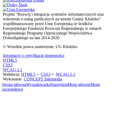
Projekt "Rozwój i integracja systemów informatycznych oraz
wdrożenie e-usług publicznych na terenie Gminy Kłodzko"
współfinansowany przez Unię Europejską ze środków
Europejskiego Funduszu Rozwoju Regionalnego w ramach
Regionalnego Programu Operacyjnego Województwa
Dolnośląskiego na lata 2014-2020.
© Wszelkie prawa zastrzeżone, UG Kłodzko
Informacje o certyfikacie dostępności
HTML5
CSS3
WCAG 2.1
Walidacja:
HTML5
+
CSS3
+
WCAG 2.1
Wykonanie
CONCEPT
Intermedia
Strona główna
Wyszukiwarka
Narzędzia
Menu główne
Menu
szczegółowe