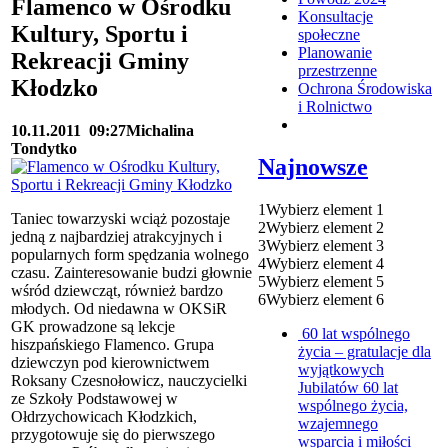
Flamenco w Ośrodku
Konsultacje
Kultury, Sportu i
społeczne
Planowanie
Rekreacji Gminy
przestrzenne
Kłodzko
Ochrona Środowiska
i Rolnictwo
10.11.2011
09:27
Michalina
Tondytko
Najnowsze
1
Wybierz element 1
Taniec towarzyski wciąż pozostaje
2
Wybierz element 2
jedną z najbardziej atrakcyjnych i
3
Wybierz element 3
popularnych form spędzania wolnego
4
Wybierz element 4
czasu. Zainteresowanie budzi głownie
5
Wybierz element 5
wśród dziewcząt, również bardzo
6
Wybierz element 6
młodych. Od niedawna w OKSiR
GK prowadzone są lekcje
60 lat wspólnego
hiszpańskiego Flamenco. Grupa
życia – gratulacje dla
dziewczyn pod kierownictwem
wyjątkowych
Roksany Czesnołowicz, nauczycielki
Jubilatów
60 lat
ze Szkoły Podstawowej w
wspólnego życia,
Ołdrzychowicach Kłodzkich,
wzajemnego
przygotowuje się do pierwszego
wsparcia i miłości