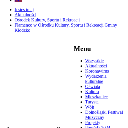
Jesteś tutaj
Aktualności
Ośrodek Kultury, Sportu i Rekreacji
Flamenco w Ośrodku Kultury, Sportu i Rekreacji Gminy
Kłodzko
Menu
Wszystkie
Aktualności
Koronawirus
Wydarzenia
kulturalne
Oświata
Kultura
Mieszkaniec
Turysta
Wójt
Dolnośląski Festiwal
Muzyczny
Projekty
Powódź 2024