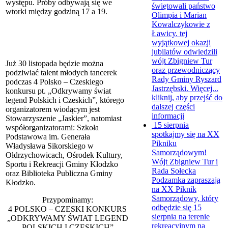
występu. Próby odbywają się we
świętowali państwo
wtorki między godziną 17 a 19.
Olimpia i Marian
Kowalczykowie z
Ławicy. tej
wyjątkowej okazji
jubilatów odwiedzili
wójt Zbigniew Tur
Już 30 listopada będzie można
oraz przewodniczący
podziwiać talent młodych tancerek
Rady Gminy Ryszard
podczas 4 Polsko – Czeskiego
Jastrzębski. Więcej...
konkursu pt. „Odkrywamy świat
kliknij, aby przejść do
legend Polskich i Czeskich”, którego
dalszej części
organizatorem wiodącym jest
informacji
Stowarzyszenie „Jaskier”, natomiast
15 sierpnia
współorganizatorami: Szkoła
spotkajmy się na XX
Podstawowa im. Generała
Pikniku
Władysława Sikorskiego w
Samorządowym!
Ołdrzychowicach, Ośrodek Kultury,
Wójt Zbigniew Tur i
Sportu i Rekreacji Gminy Kłodzko
Rada Sołecka
oraz Biblioteka Publiczna Gminy
Podzamka zapraszają
Kłodzko.
na XX Piknik
Samorządowy, który
Przypominamy:
odbędzie się 15
4 POLSKO – CZESKI KONKURS
sierpnia na terenie
„ODKRYWAMY ŚWIAT LEGEND
rekreacyjnym na
POLSKICH I CZESKICH”