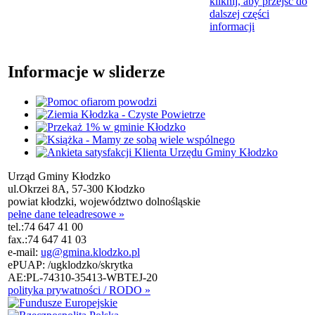
kliknij, aby przejść do
dalszej części
informacji
Informacje w sliderze
Urząd Gminy Kłodzko
ul.Okrzei 8A, 57-300 Kłodzko
powiat kłodzki, województwo dolnośląskie
pełne dane teleadresowe »
tel.:
74 647 41 00
fax.:
74 647 41 03
e-mail:
ug@gmina.klodzko.pl
ePUAP: /ugklodzko/skrytka
AE:PL-74310-35413-WBTEJ-20
polityka prywatności / RODO »