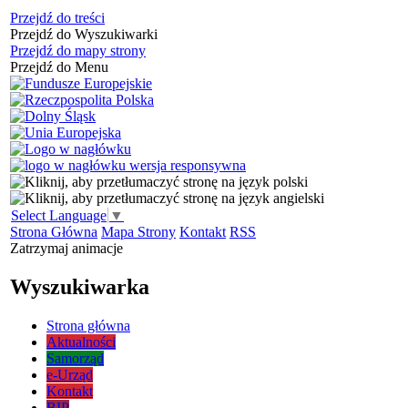
Przejdź do treści
Przejdź do Wyszukiwarki
Przejdź do mapy strony
Przejdź do Menu
Select Language
▼
Strona Główna
Mapa Strony
Kontakt
RSS
Zatrzymaj animacje
Wyszukiwarka
Strona główna
Aktualności
Samorząd
e-Urząd
Kontakt
BIP