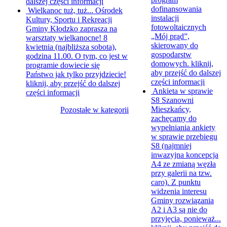
dalszej części informacji
dofinansowania
Wielkanoc tuż, tuż...
Ośrodek
instalacji
Kultury, Sportu i Rekreacji
fotowoltaicznych
Gminy Kłodzko zaprasza na
„Mój prąd”,
warsztaty wielkanocne! 8
skierowany do
kwietnia (najbliższa sobota),
gospodarstw
godzina 11.00. O tym, co jest w
domowych.
kliknij,
programie dowiecie się
aby przejść do dalszej
Państwo jak tylko przyjdziecie!
części informacji
kliknij, aby przejść do dalszej
Ankieta w sprawie
części informacji
S8
Szanowni
Mieszkańcy,
Pozostałe w kategorii
zachęcamy do
wypełniania ankiety
w sprawie przebiegu
S8 (najmniej
inwazyjna koncepcja
A4 ze zmianą węzła
przy galerii na tzw.
caro). Z punktu
widzenia interesu
Gminy rozwiązania
A2 i A3 są nie do
przyjęcia, ponieważ...