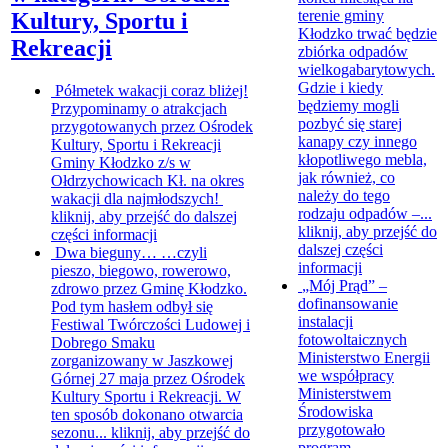
terenie gminy
Kultury, Sportu i
Kłodzko trwać będzie
Rekreacji
zbiórka odpadów
wielkogabarytowych.
Gdzie i kiedy
Półmetek wakacji coraz bliżej!
będziemy mogli
Przypominamy o atrakcjach
pozbyć się starej
przygotowanych przez Ośrodek
kanapy czy innego
Kultury, Sportu i Rekreacji
kłopotliwego mebla,
Gminy Kłodzko z/s w
jak również, co
Ołdrzychowicach Kł. na okres
należy do tego
wakacji dla najmłodszych!
rodzaju odpadów –...
kliknij, aby przejść do dalszej
kliknij, aby przejść do
części informacji
dalszej części
Dwa bieguny…
…czyli
informacji
pieszo, biegowo, rowerowo,
„Mój Prąd” –
zdrowo przez Gminę Kłodzko.
dofinansowanie
Pod tym hasłem odbył się
instalacji
Festiwal Twórczości Ludowej i
fotowoltaicznych
Dobrego Smaku
Ministerstwo Energii
zorganizowany w Jaszkowej
we współpracy
Górnej 27 maja przez Ośrodek
Ministerstwem
Kultury Sportu i Rekreacji. W
Środowiska
ten sposób dokonano otwarcia
przygotowało
sezonu...
kliknij, aby przejść do
program