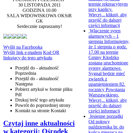
terenie rekreacyjnym
30 LISTOPADA 2011
przy kaplicy.
GODZINA 10.00
Więcej...
kliknij, aby
SALA WIDOWISKOWA OKSiR
przejść do dalszej
GK
części informacji
Serdecznie zapraszamy!
Włączenie syren
alarmowych – 1
sierpnia
Informujemy,
że 1 sierpnia o godz.
Wyślij na Facebooka
17.00 na terenie
Wyślij link e-mailem
Kod QR
Gminy Kłodzko
linkujący do tego artykułu
zostaną uruchomione
Przejdź do - aktualność
syreny alarmowe.
Poprzednia
Sygnał będzie mieć
Przejdź do - aktualność
związek z
Następna
upamiętnieniem 82.
Pobierz artykuł w formie pliku
rocznicy Powstania
Pdf
Warszawskiego.
Drukuj
treść tego artykułu
Więcej...
kliknij, aby
Powrót
do poprzedniej strony
przejść do dalszej
Kontakt
na stronie Kontakt
części informacji
Jesienne porządki
Od połowy
Czytaj inne aktualności
października br. do
w kategorii: Ośrodek
końca miesiąca na