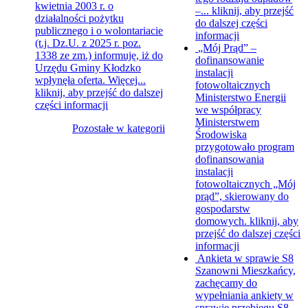
kwietnia 2003 r. o
–...
kliknij, aby przejść
działalności pożytku
do dalszej części
publicznego i o wolontariacie
informacji
(t.j. Dz.U. z 2025 r. poz.
„Mój Prąd” –
1338 ze zm.) informuję, iż do
dofinansowanie
Urzędu Gminy Kłodzko
instalacji
wpłynęła oferta. Więcej...
fotowoltaicznych
kliknij, aby przejść do dalszej
Ministerstwo Energii
części informacji
we współpracy
Ministerstwem
Pozostałe w kategorii
Środowiska
przygotowało program
dofinansowania
instalacji
fotowoltaicznych „Mój
prąd”, skierowany do
gospodarstw
domowych.
kliknij, aby
przejść do dalszej części
informacji
Ankieta w sprawie S8
Szanowni Mieszkańcy,
zachęcamy do
wypełniania ankiety w
sprawie przebiegu S8