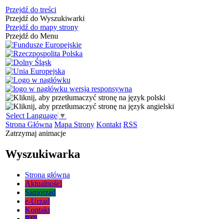
Przejdź do treści
Przejdź do Wyszukiwarki
Przejdź do mapy strony
Przejdź do Menu
Select Language
▼
Strona Główna
Mapa Strony
Kontakt
RSS
Zatrzymaj animacje
Wyszukiwarka
Strona główna
Aktualności
Samorząd
e-Urząd
Kontakt
BIP