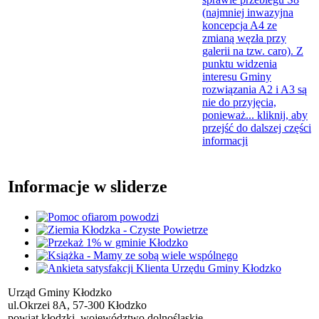
(najmniej inwazyjna
koncepcja A4 ze
zmianą węzła przy
galerii na tzw. caro). Z
punktu widzenia
interesu Gminy
rozwiązania A2 i A3 są
nie do przyjęcia,
ponieważ...
kliknij, aby
przejść do dalszej części
informacji
Informacje w sliderze
Urząd Gminy Kłodzko
ul.Okrzei 8A, 57-300 Kłodzko
powiat kłodzki, województwo dolnośląskie