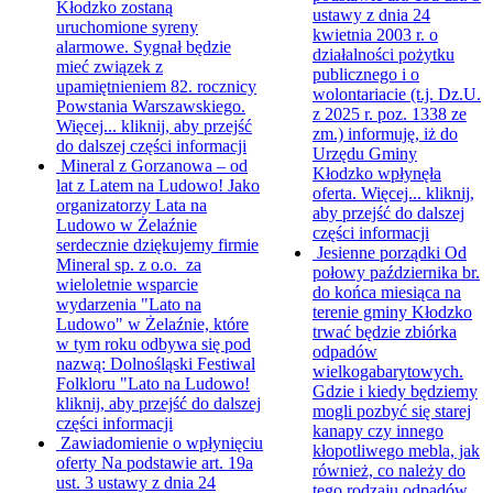
Kłodzko zostaną
ustawy z dnia 24
uruchomione syreny
kwietnia 2003 r. o
alarmowe. Sygnał będzie
działalności pożytku
mieć związek z
publicznego i o
upamiętnieniem 82. rocznicy
wolontariacie (t.j. Dz.U.
Powstania Warszawskiego.
z 2025 r. poz. 1338 ze
Więcej...
kliknij, aby przejść
zm.) informuję, iż do
do dalszej części informacji
Urzędu Gminy
Mineral z Gorzanowa – od
Kłodzko wpłynęła
lat z Latem na Ludowo!
Jako
oferta. Więcej...
kliknij,
organizatorzy Lata na
aby przejść do dalszej
Ludowo w Żelaźnie
części informacji
serdecznie dziękujemy firmie
Jesienne porządki
Od
Mineral sp. z o.o. za
połowy października br.
wieloletnie wsparcie
do końca miesiąca na
wydarzenia "Lato na
terenie gminy Kłodzko
Ludowo" w Żelaźnie, które
trwać będzie zbiórka
w tym roku odbywa się pod
odpadów
nazwą: Dolnośląski Festiwal
wielkogabarytowych.
Folkloru "Lato na Ludowo!
Gdzie i kiedy będziemy
kliknij, aby przejść do dalszej
mogli pozbyć się starej
części informacji
kanapy czy innego
Zawiadomienie o wpłynięciu
kłopotliwego mebla, jak
oferty
Na podstawie art. 19a
również, co należy do
ust. 3 ustawy z dnia 24
tego rodzaju odpadów