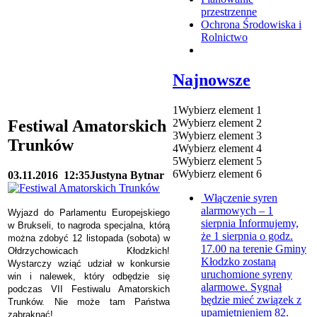
przestrzenne
Ochrona Środowiska i
Rolnictwo
Najnowsze
1
Wybierz element 1
2
Wybierz element 2
Festiwal Amatorskich
3
Wybierz element 3
Trunków
4
Wybierz element 4
5
Wybierz element 5
6
Wybierz element 6
03.11.2016
12:35
Justyna Bytnar
Włączenie syren
alarmowych – 1
Wyjazd do Parlamentu Europejskiego
sierpnia
Informujemy,
w Brukseli, to nagroda specjalna, którą
że 1 sierpnia o godz.
można zdobyć 12 listopada (sobota) w
17.00 na terenie Gminy
Ołdrzychowicach Kłodzkich!
Kłodzko zostaną
Wystarczy wziąć udział w konkursie
uruchomione syreny
win i nalewek, który odbędzie się
alarmowe. Sygnał
podczas VII Festiwalu Amatorskich
będzie mieć związek z
Trunków. Nie może tam Państwa
upamiętnieniem 82.
zabraknąć!