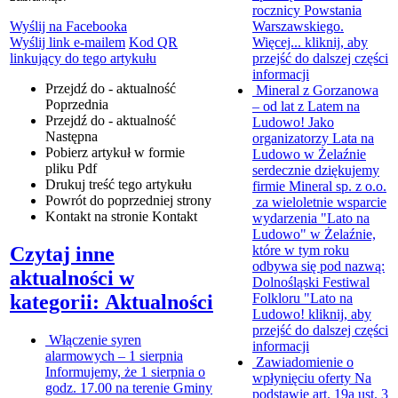
rocznicy Powstania
Warszawskiego.
Wyślij na Facebooka
Więcej...
kliknij, aby
Wyślij link e-mailem
Kod QR
przejść do dalszej części
linkujący do tego artykułu
informacji
Przejdź do - aktualność
Mineral z Gorzanowa
Poprzednia
– od lat z Latem na
Przejdź do - aktualność
Ludowo!
Jako
Następna
organizatorzy Lata na
Pobierz artykuł w formie
Ludowo w Żelaźnie
pliku
Pdf
serdecznie dziękujemy
Drukuj
treść tego artykułu
firmie Mineral sp. z o.o.
Powrót
do poprzedniej strony
za wieloletnie wsparcie
Kontakt
na stronie Kontakt
wydarzenia "Lato na
Ludowo" w Żelaźnie,
które w tym roku
Czytaj inne
odbywa się pod nazwą:
aktualności w
Dolnośląski Festiwal
Folkloru "Lato na
kategorii: Aktualności
Ludowo!
kliknij, aby
przejść do dalszej części
Włączenie syren
informacji
alarmowych – 1 sierpnia
Zawiadomienie o
Informujemy, że 1 sierpnia o
wpłynięciu oferty
Na
godz. 17.00 na terenie Gminy
podstawie art. 19a ust. 3