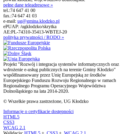
pełne dane teleadresowe »
tel.:
74 647 41 00
fax.:
74 647 41 03
e-mail:
ug@gmina.klodzko.pl
ePUAP: /ugklodzko/skrytka
AE:PL-74310-35413-WBTEJ-20
polityka prywatności / RODO »
Projekt "Rozwój i integracja systemów informatycznych oraz
wdrożenie e-usług publicznych na terenie Gminy Kłodzko"
współfinansowany przez Unię Europejską ze środków
Europejskiego Funduszu Rozwoju Regionalnego w ramach
Regionalnego Programu Operacyjnego Województwa
Dolnośląskiego na lata 2014-2020.
© Wszelkie prawa zastrzeżone, UG Kłodzko
Informacje o certyfikacie dostępności
HTML5
CSS3
WCAG 2.1
Walidacja:
HTML5
+
CSS3
+
WCAG 2.1