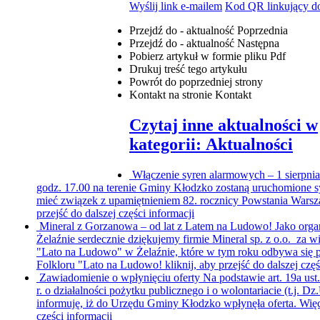
Wyślij link e-mailem
Kod QR linkujący do
Przejdź do - aktualność
Poprzednia
Przejdź do - aktualność
Następna
Pobierz artykuł w formie pliku
Pdf
Drukuj
treść tego artykułu
Powrót
do poprzedniej strony
Kontakt
na stronie Kontakt
Czytaj inne aktualności w
kategorii: Aktualności
Włączenie syren alarmowych – 1 sierpni
godz. 17.00 na terenie Gminy Kłodzko zostaną uruchomione s
mieć związek z upamiętnieniem 82. rocznicy Powstania Warsz
przejść do dalszej części informacji
Mineral z Gorzanowa – od lat z Latem na Ludowo!
Jako orga
Żelaźnie serdecznie dziękujemy firmie Mineral sp. z o.o. za w
"Lato na Ludowo" w Żelaźnie, które w tym roku odbywa się p
Folkloru "Lato na Ludowo!
kliknij, aby przejść do dalszej czę
Zawiadomienie o wpłynięciu oferty
Na podstawie art. 19a ust
r. o działalności pożytku publicznego i o wolontariacie (t.j. Dz
informuję, iż do Urzędu Gminy Kłodzko wpłynęła oferta. Więc
części informacji