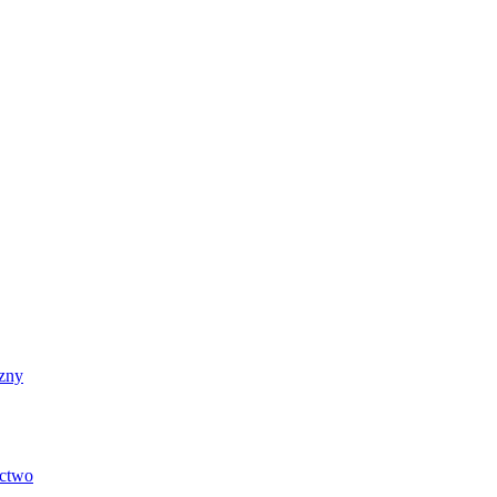
zny
ictwo