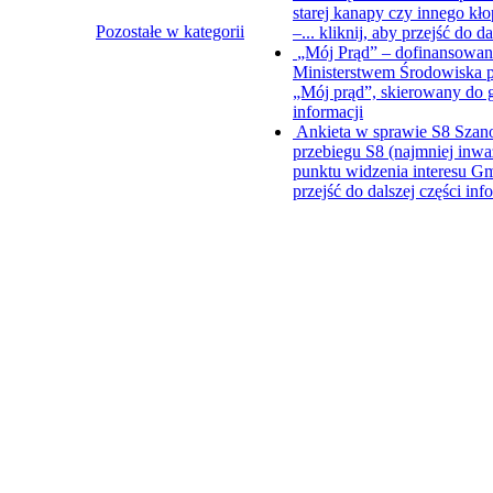
starej kanapy czy innego kł
Pozostałe w kategorii
–...
kliknij, aby przejść do da
„Mój Prąd” – dofinansowani
Ministerstwem Środowiska p
„Mój prąd”, skierowany do
informacji
Ankieta w sprawie S8
Szano
przebiegu S8 (najmniej inwa
punktu widzenia interesu Gm
przejść do dalszej części inf