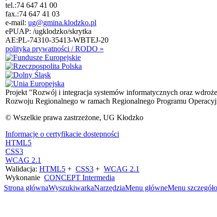
tel.:
74 647 41 00
fax.:
74 647 41 03
e-mail:
ug@gmina.klodzko.pl
ePUAP: /ugklodzko/skrytka
AE:PL-74310-35413-WBTEJ-20
polityka prywatności / RODO »
Projekt "Rozwój i integracja systemów informatycznych oraz wdroż
Rozwoju Regionalnego w ramach Regionalnego Programu Operacyjn
© Wszelkie prawa zastrzeżone, UG Kłodzko
Informacje o certyfikacie dostępności
HTML5
CSS3
WCAG 2.1
Walidacja:
HTML5
+
CSS3
+
WCAG 2.1
Wykonanie
CONCEPT
Intermedia
Strona główna
Wyszukiwarka
Narzędzia
Menu główne
Menu szczegół