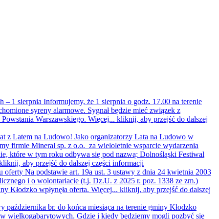
 – 1 sierpnia
Informujemy, że 1 sierpnia o godz. 17.00 na terenie
homione syreny alarmowe. Sygnał będzie mieć związek z
y Powstania Warszawskiego. Więcej...
kliknij, aby przejść do dalszej
lat z Latem na Ludowo!
Jako organizatorzy Lata na Ludowo w
my firmie Mineral sp. z o.o. za wieloletnie wsparcie wydarzenia
e, które w tym roku odbywa się pod nazwą: Dolnośląski Festiwal
kliknij, aby przejść do dalszej części informacji
u oferty
Na podstawie art. 19a ust. 3 ustawy z dnia 24 kwietnia 2003
licznego i o wolontariacie (t.j. Dz.U. z 2025 r. poz. 1338 ze zm.)
ny Kłodzko wpłynęła oferta. Więcej...
kliknij, aby przejść do dalszej
 października br. do końca miesiąca na terenie gminy Kłodzko
ów wielkogabarytowych. Gdzie i kiedy będziemy mogli pozbyć się