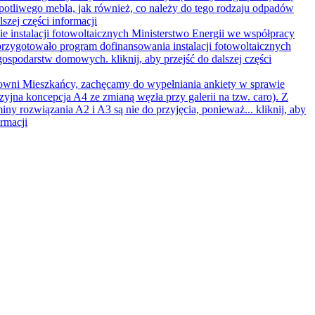
opotliwego mebla, jak również, co należy do tego rodzaju odpadów
lszej części informacji
e instalacji fotowoltaicznych
Ministerstwo Energii we współpracy
rzygotowało program dofinansowania instalacji fotowoltaicznych
 gospodarstw domowych.
kliknij, aby przejść do dalszej części
wni Mieszkańcy, zachęcamy do wypełniania ankiety w sprawie
zyjna koncepcja A4 ze zmianą węzła przy galerii na tzw. caro). Z
iny rozwiązania A2 i A3 są nie do przyjęcia, ponieważ...
kliknij, aby
ormacji