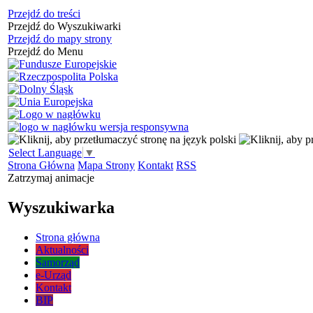
Przejdź do treści
Przejdź do Wyszukiwarki
Przejdź do mapy strony
Przejdź do Menu
Select Language
▼
Strona Główna
Mapa Strony
Kontakt
RSS
Zatrzymaj animacje
Wyszukiwarka
Strona główna
Aktualności
Samorząd
e-Urząd
Kontakt
BIP