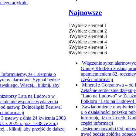
 tego artykułu
Najnowsze
1
Wybierz element 1
2
Wybierz element 2
3
Wybierz element 3
4
Wybierz element 4
5
Wybierz element 5
6
Wybierz element 6
Włączenie syren alarmowych
Gminy Kłodzko zostaną uruc
upamiętnieniem 82. rocznic
a
Informujemy, że 1 sierpnia o
części informacji
yreny alarmowe. Sygnał będzie
Mineral z Gorzanowa – od 
awskiego. Więcej...
kliknij, aby
Żelaźnie serdecznie dziękuje
"Lato na Ludowo" w Żelaźni
nizatorzy Lata na Ludowo w
Folkloru "Lato na Ludowo!
ieloletnie wsparcie wydarzenia
Zawiadomienie o wpłynięci
od nazwą: Dolnośląski Festiwal
r. o działalności pożytku pub
ści informacji
informuję, iż do Urzędu Gmi
. 3 ustawy z dnia 24 kwietnia 2003
części informacji
.U. z 2025 r. poz. 1338 ze zm.)
Jesienne porządki
Od połowy
ej...
kliknij, aby przejść do dalszej
trwać będzie zbiórka odpad