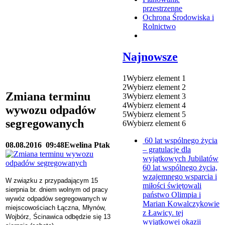
przestrzenne
Ochrona Środowiska i
Rolnictwo
Najnowsze
1
Wybierz element 1
2
Wybierz element 2
Zmiana terminu
3
Wybierz element 3
4
Wybierz element 4
wywozu odpadów
5
Wybierz element 5
segregowanych
6
Wybierz element 6
60 lat wspólnego życia
08.08.2016
09:48
Ewelina Ptak
– gratulacje dla
wyjątkowych Jubilatów
60 lat wspólnego życia,
wzajemnego wsparcia i
W związku z przypadającym 15
miłości świętowali
sierpnia br. dniem wolnym od pracy
państwo Olimpia i
wywóz odpadów segregowanych w
Marian Kowalczykowie
miejscowościach Łączna, Młynów,
z Ławicy. tej
Wojbórz, Ścinawica odbędzie się 13
wyjątkowej okazji