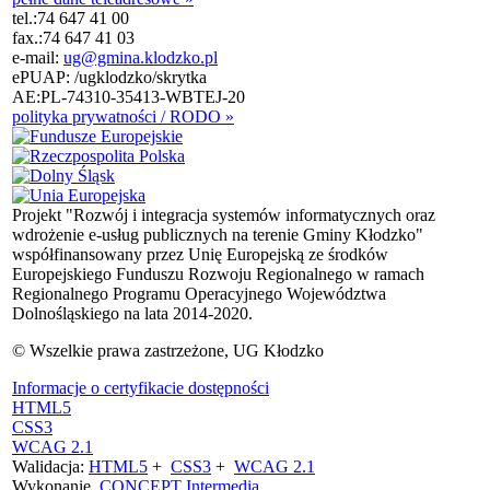
tel.:
74 647 41 00
fax.:
74 647 41 03
e-mail:
ug@gmina.klodzko.pl
ePUAP: /ugklodzko/skrytka
AE:PL-74310-35413-WBTEJ-20
polityka prywatności / RODO »
Projekt "Rozwój i integracja systemów informatycznych oraz
wdrożenie e-usług publicznych na terenie Gminy Kłodzko"
współfinansowany przez Unię Europejską ze środków
Europejskiego Funduszu Rozwoju Regionalnego w ramach
Regionalnego Programu Operacyjnego Województwa
Dolnośląskiego na lata 2014-2020.
© Wszelkie prawa zastrzeżone, UG Kłodzko
Informacje o certyfikacie dostępności
HTML5
CSS3
WCAG 2.1
Walidacja:
HTML5
+
CSS3
+
WCAG 2.1
Wykonanie
CONCEPT
Intermedia