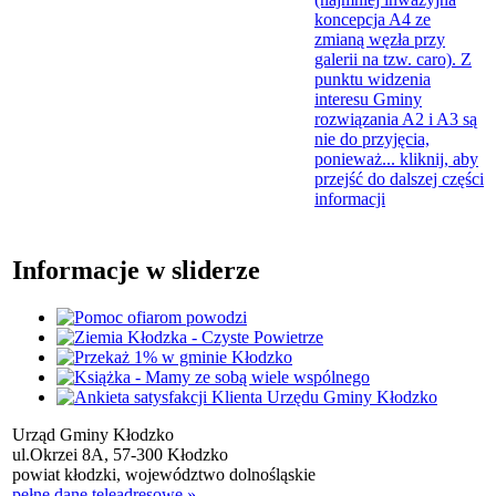
koncepcja A4 ze
zmianą węzła przy
galerii na tzw. caro). Z
punktu widzenia
interesu Gminy
rozwiązania A2 i A3 są
nie do przyjęcia,
ponieważ...
kliknij, aby
przejść do dalszej części
informacji
Informacje w sliderze
Urząd Gminy Kłodzko
ul.Okrzei 8A, 57-300 Kłodzko
powiat kłodzki, województwo dolnośląskie
pełne dane teleadresowe »