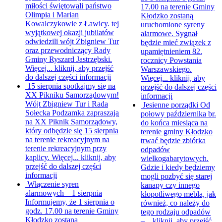
miłości świętowali państwo
17.00 na terenie Gminy
Olimpia i Marian
Kłodzko zostaną
Kowalczykowie z Ławicy. tej
uruchomione syreny
wyjątkowej okazji jubilatów
alarmowe. Sygnał
odwiedzili wójt Zbigniew Tur
będzie mieć związek z
oraz przewodniczący Rady
upamiętnieniem 82.
Gminy Ryszard Jastrzębski.
rocznicy Powstania
Więcej...
kliknij, aby przejść
Warszawskiego.
do dalszej części informacji
Więcej...
kliknij, aby
15 sierpnia spotkajmy się na
przejść do dalszej części
XX Pikniku Samorządowym!
informacji
Wójt Zbigniew Tur i Rada
Jesienne porządki
Od
Sołecka Podzamka zapraszają
połowy października br.
na XX Piknik Samorządowy,
do końca miesiąca na
który odbędzie się 15 sierpnia
terenie gminy Kłodzko
na terenie rekreacyjnym na
trwać będzie zbiórka
terenie rekreacyjnym przy
odpadów
kaplicy. Więcej...
kliknij, aby
wielkogabarytowych.
przejść do dalszej części
Gdzie i kiedy będziemy
informacji
mogli pozbyć się starej
Włączenie syren
kanapy czy innego
alarmowych – 1 sierpnia
kłopotliwego mebla, jak
Informujemy, że 1 sierpnia o
również, co należy do
godz. 17.00 na terenie Gminy
tego rodzaju odpadów
Kłodzko zostaną
–...
kliknij, aby przejść