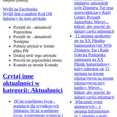
sierpnia (sobota).
jubilatów odwiedzili
wójt Zbigniew Tur oraz
Wyślij na Facebooka
przewodniczący Rady
Wyślij link e-mailem
Kod QR
Gminy Ryszard
linkujący do tego artykułu
Jastrzębski. Więcej...
kliknij, aby przejść do
Przejdź do - aktualność
dalszej części informacji
Poprzednia
15 sierpnia spotkajmy
Przejdź do - aktualność
się na XX Pikniku
Następna
Samorządowym!
Wójt
Pobierz artykuł w formie
Zbigniew Tur i Rada
pliku
Pdf
Sołecka Podzamka
Drukuj
treść tego artykułu
zapraszają na XX
Powrót
do poprzedniej strony
Piknik Samorządowy,
Kontakt
na stronie Kontakt
który odbędzie się 15
sierpnia na terenie
Czytaj inne
rekreacyjnym na terenie
aktualności w
rekreacyjnym przy
kaplicy. Więcej...
kategorii: Aktualności
kliknij, aby przejść do
dalszej części informacji
60 lat wspólnego życia –
Włączenie syren
gratulacje dla wyjątkowych
alarmowych – 1
Jubilatów
60 lat wspólnego
sierpnia
Informujemy,
życia, wzajemnego wsparcia i
że 1 sierpnia o godz.