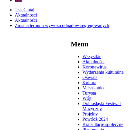
Jesteś tutaj
Aktualności
Aktualności
Zmiana terminu wywozu odpadów segregowanych
Menu
Wszystkie
Aktualności
Koronawirus
Wydarzenia kulturalne
Oświata
Kultura
Mieszkaniec
Turysta
Wójt
Dolnośląski Festiwal
Muzyczny
Projekty
Powódź 2024
Konsultacje społeczne
Planowanie