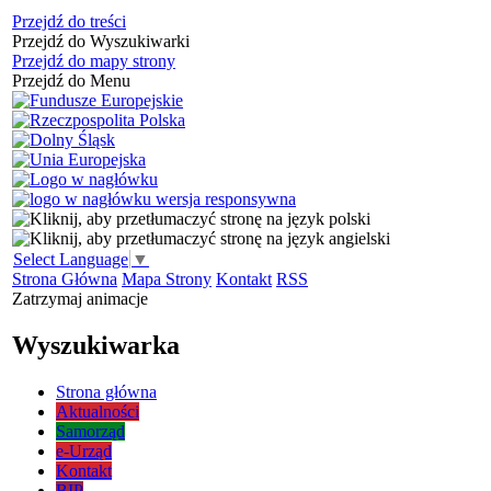
Przejdź do treści
Przejdź do Wyszukiwarki
Przejdź do mapy strony
Przejdź do Menu
Select Language
▼
Strona Główna
Mapa Strony
Kontakt
RSS
Zatrzymaj animacje
Wyszukiwarka
Strona główna
Aktualności
Samorząd
e-Urząd
Kontakt
BIP