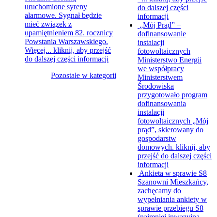
uruchomione syreny
do dalszej części
alarmowe. Sygnał będzie
informacji
mieć związek z
„Mój Prąd” –
upamiętnieniem 82. rocznicy
dofinansowanie
Powstania Warszawskiego.
instalacji
Więcej...
kliknij, aby przejść
fotowoltaicznych
do dalszej części informacji
Ministerstwo Energii
we współpracy
Pozostałe w kategorii
Ministerstwem
Środowiska
przygotowało program
dofinansowania
instalacji
fotowoltaicznych „Mój
prąd”, skierowany do
gospodarstw
domowych.
kliknij, aby
przejść do dalszej części
informacji
Ankieta w sprawie S8
Szanowni Mieszkańcy,
zachęcamy do
wypełniania ankiety w
sprawie przebiegu S8
(najmniej inwazyjna