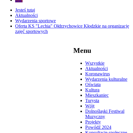
Jesteś tutaj
Aktualności
Wydarzenia sportowe
Oferta KS "Lechia" Ołdrzychowice Kłodzkie na organizację
zajęć sportowych
Menu
Wszystkie
Aktualności
Koronawirus
Wydarzenia kulturalne
Oświata
Kultura
Mieszkaniec
Turysta
Wójt
Dolnośląski Festiwal
Muzyczny
Projekty
Powódź 2024
Konsultacje społeczne