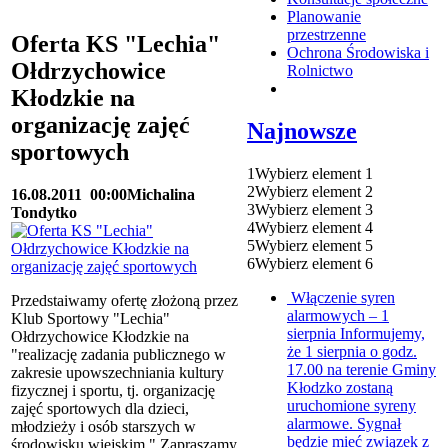
Planowanie
przestrzenne
Oferta KS "Lechia"
Ochrona Środowiska i
Ołdrzychowice
Rolnictwo
Kłodzkie na
organizację zajęć
Najnowsze
sportowych
1
Wybierz element 1
2
Wybierz element 2
16.08.2011
00:00
Michalina
3
Wybierz element 3
Tondytko
4
Wybierz element 4
5
Wybierz element 5
6
Wybierz element 6
Włączenie syren
Przedstaiwamy ofertę złożoną przez
alarmowych – 1
Klub Sportowy "Lechia"
sierpnia
Informujemy,
Ołdrzychowice Kłodzkie na
że 1 sierpnia o godz.
"realizację zadania publicznego w
17.00 na terenie Gminy
zakresie upowszechniania kultury
Kłodzko zostaną
fizycznej i sportu, tj. organizację
uruchomione syreny
zajęć sportowych dla dzieci,
alarmowe. Sygnał
młodzieży i osób starszych w
będzie mieć związek z
środowisku wiejskim." Zapraszamy