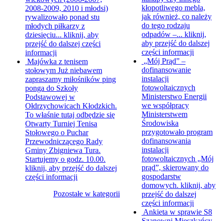
kłopotliwego mebla,
2008-2009, 2010 i młodsi)
jak również, co należy
rywalizowało ponad stu
do tego rodzaju
młodych piłkarzy z
odpadów –...
kliknij,
dziesięciu...
kliknij, aby
aby przejść do dalszej
przejść do dalszej części
części informacji
informacji
„Mój Prąd” –
Majówka z tenisem
dofinansowanie
stołowym
Już niebawem
instalacji
zapraszamy miłośników ping
fotowoltaicznych
ponga do Szkoły
Ministerstwo Energii
Podstawowej w
we współpracy
Ołdrzychowicach Kłodzkich.
Ministerstwem
To właśnie tutaj odbędzie się
Środowiska
Otwarty Turniej Tenisa
przygotowało program
Stołowego o Puchar
dofinansowania
Przewodniczącego Rady
instalacji
Gminy Zbigniewa Tura.
fotowoltaicznych „Mój
Startujemy o godz. 10.00.
prąd”, skierowany do
kliknij, aby przejść do dalszej
gospodarstw
części informacji
domowych.
kliknij, aby
Pozostałe w kategorii
przejść do dalszej
części informacji
Ankieta w sprawie S8
Szanowni Mieszkańcy,