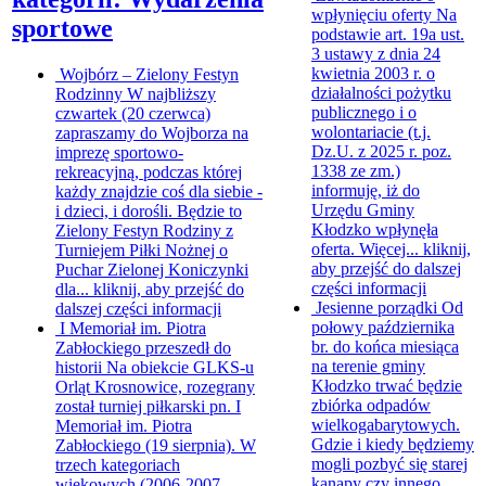
wpłynięciu oferty
Na
sportowe
podstawie art. 19a ust.
3 ustawy z dnia 24
kwietnia 2003 r. o
Wojbórz – Zielony Festyn
działalności pożytku
Rodzinny
W najbliższy
publicznego i o
czwartek (20 czerwca)
wolontariacie (t.j.
zapraszamy do Wojborza na
Dz.U. z 2025 r. poz.
imprezę sportowo-
1338 ze zm.)
rekreacyjną, podczas której
informuję, iż do
każdy znajdzie coś dla siebie -
Urzędu Gminy
i dzieci, i dorośli. Będzie to
Kłodzko wpłynęła
Zielony Festyn Rodziny z
oferta. Więcej...
kliknij,
Turniejem Piłki Nożnej o
aby przejść do dalszej
Puchar Zielonej Koniczynki
części informacji
dla...
kliknij, aby przejść do
Jesienne porządki
Od
dalszej części informacji
połowy października
I Memoriał im. Piotra
br. do końca miesiąca
Zabłockiego przeszedł do
na terenie gminy
historii
Na obiekcie GLKS-u
Kłodzko trwać będzie
Orląt Krosnowice, rozegrany
zbiórka odpadów
został turniej piłkarski pn. I
wielkogabarytowych.
Memoriał im. Piotra
Gdzie i kiedy będziemy
Zabłockiego (19 sierpnia). W
mogli pozbyć się starej
trzech kategoriach
kanapy czy innego
wiekowych (2006-2007,