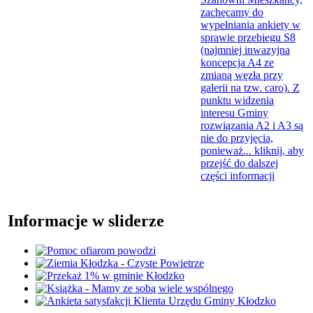
zachęcamy do
wypełniania ankiety w
sprawie przebiegu S8
(najmniej inwazyjna
koncepcja A4 ze
zmianą węzła przy
galerii na tzw. caro). Z
punktu widzenia
interesu Gminy
rozwiązania A2 i A3 są
nie do przyjęcia,
ponieważ...
kliknij, aby
przejść do dalszej
części informacji
Informacje w sliderze