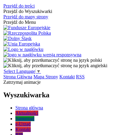
Przejdź do treści
Przejdź do Wyszukiwarki
Przejdź do mapy strony
Przejdź do Menu
Select Language
▼
Strona Główna
Mapa Strony
Kontakt
RSS
Zatrzymaj animacje
Wyszukiwarka
Strona główna
Aktualności
Samorząd
e-Urząd
Kontakt
BIP