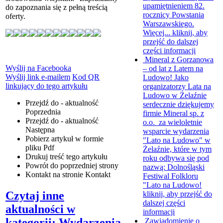
upamiętnieniem 82.
do zapoznania się z pełną treścią
rocznicy Powstania
oferty.
Warszawskiego.
Więcej...
kliknij, aby
przejść do dalszej
części informacji
Mineral z Gorzanowa
Wyślij na Facebooka
– od lat z Latem na
Wyślij link e-mailem
Kod QR
Ludowo!
Jako
linkujący do tego artykułu
organizatorzy Lata na
Ludowo w Żelaźnie
Przejdź do - aktualność
serdecznie dziękujemy
Poprzednia
firmie Mineral sp. z
Przejdź do - aktualność
o.o. za wieloletnie
Następna
wsparcie wydarzenia
Pobierz artykuł w formie
"Lato na Ludowo" w
pliku
Pdf
Żelaźnie, które w tym
Drukuj
treść tego artykułu
roku odbywa się pod
Powrót
do poprzedniej strony
nazwą: Dolnośląski
Kontakt
na stronie Kontakt
Festiwal Folkloru
"Lato na Ludowo!
Czytaj inne
kliknij, aby przejść do
dalszej części
aktualności w
informacji
kategorii: Wydarzenia
Zawiadomienie o