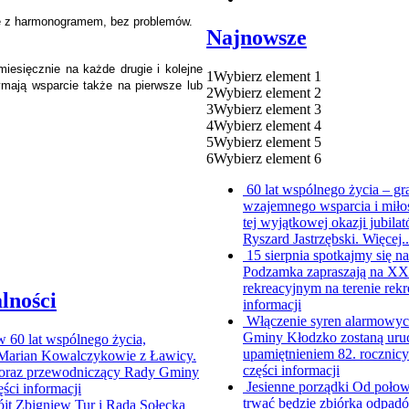
ie z harmonogramem, bez problemów.
Najnowsze
iesięcznie na każde drugie i kolejne
1
Wybierz element 1
mają wsparcie także na pierwsze lub
2
Wybierz element 2
3
Wybierz element 3
4
Wybierz element 4
5
Wybierz element 5
6
Wybierz element 6
60 lat wspólnego życia – g
wzajemnego wsparcia i miło
tej wyjątkowej okazji jubi
Ryszard Jastrzębski. Więcej.
15 sierpnia spotkajmy się
Podzamka zapraszają na XX P
rekreacyjnym na terenie rekr
lności
informacji
Włączenie syren alarmowych
Gminy Kłodzko zostaną uruc
ów
60 lat wspólnego życia,
upamiętnieniem 82. rocznic
i Marian Kowalczykowie z Ławicy.
części informacji
ur oraz przewodniczący Rady Gminy
Jesienne porządki
Od połowy
ęści informacji
trwać będzie zbiórka odpad
jt Zbigniew Tur i Rada Sołecka