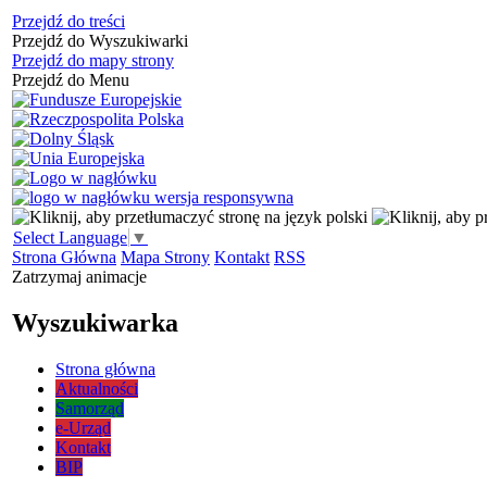
Przejdź do treści
Przejdź do Wyszukiwarki
Przejdź do mapy strony
Przejdź do Menu
Select Language
▼
Strona Główna
Mapa Strony
Kontakt
RSS
Zatrzymaj animacje
Wyszukiwarka
Strona główna
Aktualności
Samorząd
e-Urząd
Kontakt
BIP