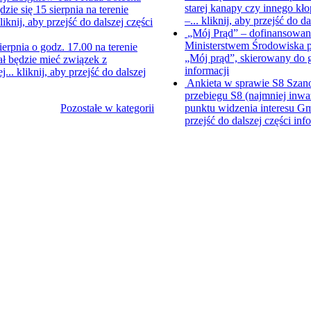
starej kanapy czy innego kł
e się 15 sierpnia na terenie
–...
kliknij, aby przejść do da
liknij, aby przejść do dalszej części
„Mój Prąd” – dofinansowani
Ministerstwem Środowiska p
ierpnia o godz. 17.00 na terenie
„Mój prąd”, skierowany do
ł będzie mieć związek z
informacji
j...
kliknij, aby przejść do dalszej
Ankieta w sprawie S8
Szano
przebiegu S8 (najmniej inwa
Pozostałe w kategorii
punktu widzenia interesu Gm
przejść do dalszej części inf