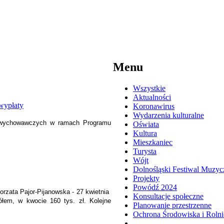
Menu
Wszystkie
Aktualności
Koronawirus
Wydarzenia kulturalne
ń wychowawczych w ramach Programu
Oświata
Kultura
Mieszkaniec
Turysta
Wójt
Dolnośląski Festiwal Muzyc
Projekty
Powódź 2024
rzata Pajor-Pijanowska - 27 kwietnia
Konsultacje społeczne
łem, w kwocie 160 tys. zł. Kolejne
Planowanie przestrzenne
Ochrona Środowiska i Roln