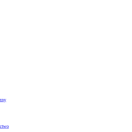
zny
ictwo