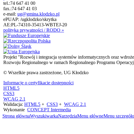
tel.:
74 647 41 00
fax.:
74 647 41 03
e-mail:
ug@gmina.klodzko.pl
ePUAP: /ugklodzko/skrytka
AE:PL-74310-35413-WBTEJ-20
polityka prywatności / RODO »
Projekt "Rozwój i integracja systemów informatycznych oraz wdroż
Rozwoju Regionalnego w ramach Regionalnego Programu Operacyjn
© Wszelkie prawa zastrzeżone, UG Kłodzko
Informacje o certyfikacie dostępności
HTML5
CSS3
WCAG 2.1
Walidacja:
HTML5
+
CSS3
+
WCAG 2.1
Wykonanie
CONCEPT
Intermedia
Strona główna
Wyszukiwarka
Narzędzia
Menu główne
Menu szczegół