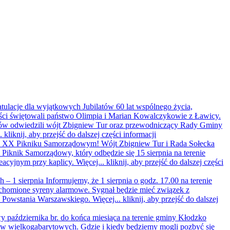
ratulacje dla wyjątkowych Jubilatów
60 lat wspólnego życia,
ści świętowali państwo Olimpia i Marian Kowalczykowie z Ławicy.
latów odwiedzili wójt Zbigniew Tur oraz przewodniczący Rady Gminy
..
kliknij, aby przejść do dalszej części informacji
 na XX Pikniku Samorządowym!
Wójt Zbigniew Tur i Rada Sołecka
iknik Samorządowy, który odbędzie się 15 sierpnia na terenie
eacyjnym przy kaplicy. Więcej...
kliknij, aby przejść do dalszej części
 – 1 sierpnia
Informujemy, że 1 sierpnia o godz. 17.00 na terenie
homione syreny alarmowe. Sygnał będzie mieć związek z
y Powstania Warszawskiego. Więcej...
kliknij, aby przejść do dalszej
 października br. do końca miesiąca na terenie gminy Kłodzko
ów wielkogabarytowych. Gdzie i kiedy będziemy mogli pozbyć się