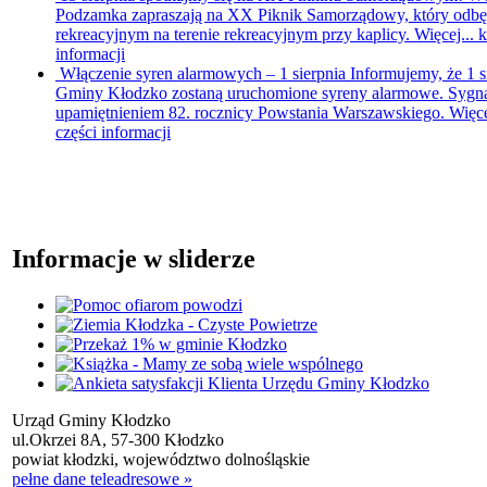
Podzamka zapraszają na XX Piknik Samorządowy, który odbędzi
rekreacyjnym na terenie rekreacyjnym przy kaplicy. Więcej...
k
informacji
Włączenie syren alarmowych – 1 sierpnia
Informujemy, że 1 s
Gminy Kłodzko zostaną uruchomione syreny alarmowe. Sygna
upamiętnieniem 82. rocznicy Powstania Warszawskiego. Więce
części informacji
Informacje w sliderze
Urząd Gminy Kłodzko
ul.Okrzei 8A, 57-300 Kłodzko
powiat kłodzki, województwo dolnośląskie
pełne dane teleadresowe »