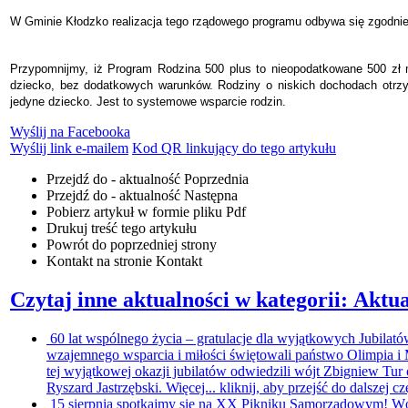
W Gminie Kłodzko realizacja tego rządowego programu odbywa się zgodn
Przypomnijmy, iż Program Rodzina 500 plus to nieopodatkowane 500 zł m
dziecko, bez dodatkowych warunków. Rodziny o niskich dochodach otrzy
jedyne dziecko. Jest to systemowe wsparcie rodzin.
Wyślij na Facebooka
Wyślij link e-mailem
Kod QR linkujący do tego artykułu
Przejdź do - aktualność
Poprzednia
Przejdź do - aktualność
Następna
Pobierz artykuł w formie pliku
Pdf
Drukuj
treść tego artykułu
Powrót
do poprzedniej strony
Kontakt
na stronie Kontakt
Czytaj inne aktualności w kategorii: Aktua
60 lat wspólnego życia – gratulacje dla wyjątkowych Jubilat
wzajemnego wsparcia i miłości świętowali państwo Olimpia 
tej wyjątkowej okazji jubilatów odwiedzili wójt Zbigniew T
Ryszard Jastrzębski. Więcej...
kliknij, aby przejść do dalszej cz
15 sierpnia spotkajmy się na XX Pikniku Samorządowym!
Wó