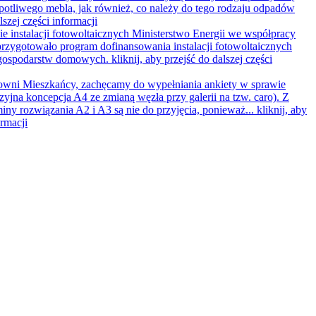
opotliwego mebla, jak również, co należy do tego rodzaju odpadów
lszej części informacji
e instalacji fotowoltaicznych
Ministerstwo Energii we współpracy
rzygotowało program dofinansowania instalacji fotowoltaicznych
 gospodarstw domowych.
kliknij, aby przejść do dalszej części
wni Mieszkańcy, zachęcamy do wypełniania ankiety w sprawie
zyjna koncepcja A4 ze zmianą węzła przy galerii na tzw. caro). Z
iny rozwiązania A2 i A3 są nie do przyjęcia, ponieważ...
kliknij, aby
ormacji