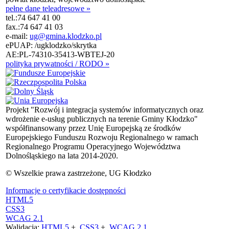
pełne dane teleadresowe »
tel.:
74 647 41 00
fax.:
74 647 41 03
e-mail:
ug@gmina.klodzko.pl
ePUAP: /ugklodzko/skrytka
AE:PL-74310-35413-WBTEJ-20
polityka prywatności / RODO »
Projekt "Rozwój i integracja systemów informatycznych oraz
wdrożenie e-usług publicznych na terenie Gminy Kłodzko"
współfinansowany przez Unię Europejską ze środków
Europejskiego Funduszu Rozwoju Regionalnego w ramach
Regionalnego Programu Operacyjnego Województwa
Dolnośląskiego na lata 2014-2020.
© Wszelkie prawa zastrzeżone, UG Kłodzko
Informacje o certyfikacie dostępności
HTML5
CSS3
WCAG 2.1
Walidacja:
HTML5
+
CSS3
+
WCAG 2.1