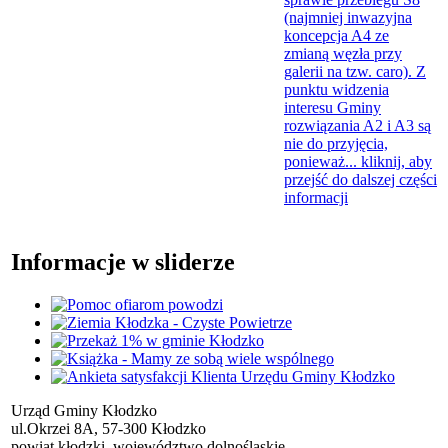
(najmniej inwazyjna
koncepcja A4 ze
zmianą węzła przy
galerii na tzw. caro). Z
punktu widzenia
interesu Gminy
rozwiązania A2 i A3 są
nie do przyjęcia,
ponieważ...
kliknij, aby
przejść do dalszej części
informacji
Informacje w sliderze
Urząd Gminy Kłodzko
ul.Okrzei 8A, 57-300 Kłodzko
powiat kłodzki, województwo dolnośląskie