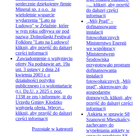
serdecznie dziękujemy firmie
–...
kliknij, aby przejść
Mineral sp. z o.o. za
do dalszej części
wieloletnie wsparcie
informacji
wydarzenia "Lato na
„Mój Prąd” –
Ludowo" w Żelaźnie, które
dofinansowanie
w tym roku odbywa się pod
instalacji
nazwą: Dolnośląski Festiwal
fotowoltaicznych
Folkloru "Lato na Ludowo!
Ministerstwo Energii
kliknij, aby przejść do dalszej
we współpracy
części informacji
Ministerstwem
Zawiadomienie o wpłynięciu
Środowiska
oferty
Na podstawie art. 19a
przygotowało program
ust. 3 ustawy z dnia 24
dofinansowania
kwietnia 2003 r. o
instalacji
działalności pożytku
fotowoltaicznych „Mój
publicznego i o wolontariacie
prąd”, skierowany do
(t.j. Dz.U. z 2025 r. poz.
gospodarstw
1338 ze zm.) informuję, iż do
domowych.
kliknij, aby
Urzędu Gminy Kłodzko
przejść do dalszej części
wpłynęła oferta. Więcej...
informacji
kliknij, aby przejść do dalszej
Ankieta w sprawie S8
części informacji
Szanowni Mieszkańcy,
zachęcamy do
Pozostałe w kategorii
wypełniania ankiety w
sprawie przebiegu S8