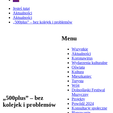
Jesteś tutaj
Aktualności
Aktualności
„500plus” – bez kolejek i problemów
Menu
Wszystkie
Aktualności
Koronawirus
Wydarzenia kulturalne
Oświata
Kultura
Mieszkaniec
Turysta
Wójt
Dolnośląski Festiwal
Muzyczny
„500plus” – bez
Projekty
Powódź 2024
kolejek i problemów
Konsultacje społeczne
Planowanie