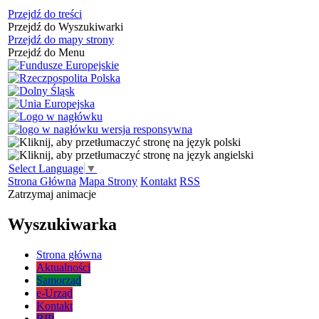
Przejdź do treści
Przejdź do Wyszukiwarki
Przejdź do mapy strony
Przejdź do Menu
Select Language
▼
Strona Główna
Mapa Strony
Kontakt
RSS
Zatrzymaj animacje
Wyszukiwarka
Strona główna
Aktualności
Samorząd
e-Urząd
Kontakt
BIP