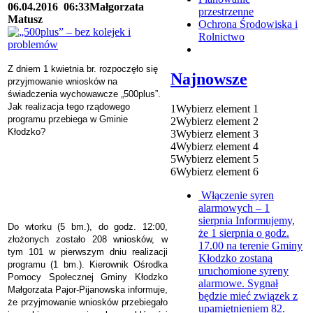
06.04.2016
06:33
Małgorzata
przestrzenne
Matusz
Ochrona Środowiska i
Rolnictwo
Z dniem 1 kwietnia br. rozpoczęło się
Najnowsze
przyjmowanie wniosków na
świadczenia wychowawcze „500plus”.
Jak realizacja tego rządowego
1
Wybierz element 1
programu przebiega w Gminie
2
Wybierz element 2
Kłodzko?
3
Wybierz element 3
4
Wybierz element 4
5
Wybierz element 5
6
Wybierz element 6
Włączenie syren
alarmowych – 1
sierpnia
Informujemy,
Do wtorku (5 bm.), do godz. 12:00,
że 1 sierpnia o godz.
złożonych zostało 208 wniosków, w
17.00 na terenie Gminy
tym 101 w pierwszym dniu realizacji
Kłodzko zostaną
programu (1 bm.). Kierownik Ośrodka
uruchomione syreny
Pomocy Społecznej Gminy Kłodzko
alarmowe. Sygnał
Małgorzata Pajor-Pijanowska informuje,
będzie mieć związek z
że przyjmowanie wniosków przebiegało
upamiętnieniem 82.