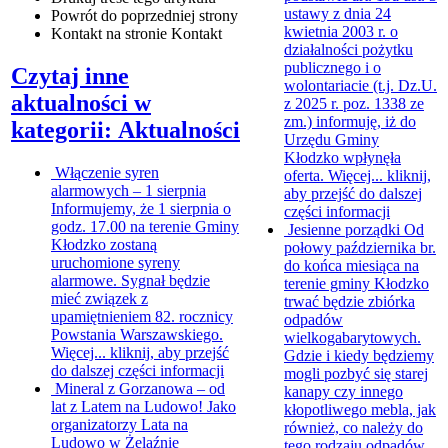
ustawy z dnia 24
Powrót
do poprzedniej strony
kwietnia 2003 r. o
Kontakt
na stronie Kontakt
działalności pożytku
publicznego i o
Czytaj inne
wolontariacie (t.j. Dz.U.
aktualności w
z 2025 r. poz. 1338 ze
zm.) informuję, iż do
kategorii: Aktualności
Urzędu Gminy
Kłodzko wpłynęła
Włączenie syren
oferta. Więcej...
kliknij,
alarmowych – 1 sierpnia
aby przejść do dalszej
Informujemy, że 1 sierpnia o
części informacji
godz. 17.00 na terenie Gminy
Jesienne porządki
Od
Kłodzko zostaną
połowy października br.
uruchomione syreny
do końca miesiąca na
alarmowe. Sygnał będzie
terenie gminy Kłodzko
mieć związek z
trwać będzie zbiórka
upamiętnieniem 82. rocznicy
odpadów
Powstania Warszawskiego.
wielkogabarytowych.
Więcej...
kliknij, aby przejść
Gdzie i kiedy będziemy
do dalszej części informacji
mogli pozbyć się starej
Mineral z Gorzanowa – od
kanapy czy innego
lat z Latem na Ludowo!
Jako
kłopotliwego mebla, jak
organizatorzy Lata na
również, co należy do
Ludowo w Żelaźnie
tego rodzaju odpadów