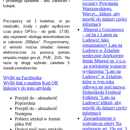
i przebiega sprawnie - bez zakłóceń i
rocznicy Powstania
kolejek.
Warszawskiego.
Więcej...
kliknij, aby
przejść do dalszej części
Począwszy od 1 kwietnia, w po
informacji
niedziałki, środy i piątki wydłużono
Mineral z Gorzanowa
czas pracy OPS-u - do godz. 17:00,
– od lat z Latem na
aby usprawnić obsługę wnioskodawców
Ludowo!
Jako
w zakresie „500plus”.
Przypominamy,
organizatorzy Lata na
iż wnioski można składać również
Ludowo w Żelaźnie
elektronicznie za pomocą portalu
serdecznie dziękujemy
empatia.mrpips.gov.pl, PUE, ZUS. Na
firmie Mineral sp. z o.o.
razie tę drogę wybrało zaledwie 5
za wieloletnie wsparcie
świadczeniobiorców.
wydarzenia "Lato na
Ludowo" w Żelaźnie,
Wyślij na Facebooka
które w tym roku
Wyślij link e-mailem
Kod QR
odbywa się pod nazwą:
linkujący do tego artykułu
Dolnośląski Festiwal
Folkloru "Lato na
Przejdź do - aktualność
Ludowo!
kliknij, aby
Poprzednia
przejść do dalszej części
Przejdź do - aktualność
informacji
Następna
Zawiadomienie o
Pobierz artykuł w formie
wpłynięciu oferty
Na
pliku
Pdf
podstawie art. 19a ust. 3
Drukuj
treść tego artykułu