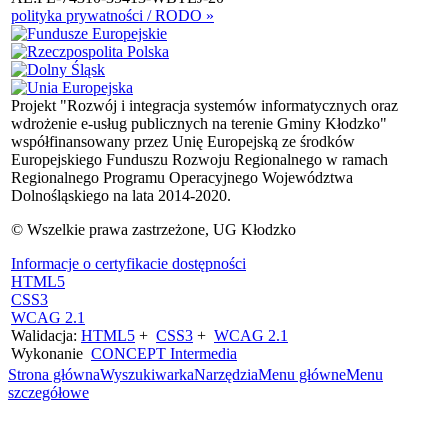
polityka prywatności / RODO »
Projekt "Rozwój i integracja systemów informatycznych oraz
wdrożenie e-usług publicznych na terenie Gminy Kłodzko"
współfinansowany przez Unię Europejską ze środków
Europejskiego Funduszu Rozwoju Regionalnego w ramach
Regionalnego Programu Operacyjnego Województwa
Dolnośląskiego na lata 2014-2020.
© Wszelkie prawa zastrzeżone, UG Kłodzko
Informacje o certyfikacie dostępności
HTML5
CSS3
WCAG 2.1
Walidacja:
HTML5
+
CSS3
+
WCAG 2.1
Wykonanie
CONCEPT
Intermedia
Strona główna
Wyszukiwarka
Narzędzia
Menu główne
Menu
szczegółowe