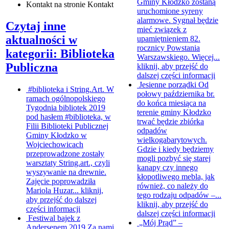
Gminy Kłodzko zostaną
Kontakt
na stronie Kontakt
uruchomione syreny
alarmowe. Sygnał będzie
Czytaj inne
mieć związek z
aktualności w
upamiętnieniem 82.
rocznicy Powstania
kategorii: Biblioteka
Warszawskiego. Więcej...
Publiczna
kliknij, aby przejść do
dalszej części informacji
Jesienne porządki
Od
#biblioteka i String.Art.
W
połowy października br.
ramach ogólnopolskiego
do końca miesiąca na
Tygodnia bibliotek 2019
terenie gminy Kłodzko
pod hasłem #biblioteka, w
trwać będzie zbiórka
Filii Biblioteki Publicznej
odpadów
Gminy Kłodzko w
wielkogabarytowych.
Wojciechowicach
Gdzie i kiedy będziemy
przeprowadzone zostały
mogli pozbyć się starej
warsztaty String.art., czyli
kanapy czy innego
wyszywanie na drewnie.
kłopotliwego mebla, jak
Zajęcie poprowadziła
również, co należy do
Mariola Huzar...
kliknij,
tego rodzaju odpadów –...
aby przejść do dalszej
kliknij, aby przejść do
części informacji
dalszej części informacji
Festiwal bajek z
„Mój Prąd” –
Andersenem 2019
Za nami