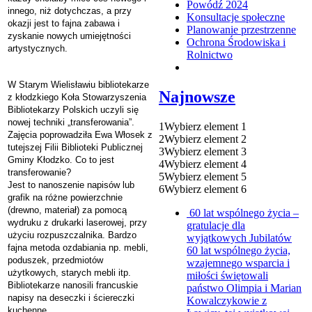
Powódź 2024
innego, niż dotychczas, a przy
Konsultacje społeczne
okazji jest to fajna zabawa i
Planowanie przestrzenne
zyskanie nowych umiejętności
Ochrona Środowiska i
artystycznych.
Rolnictwo
W Starym Wielisławiu bibliotekarze
Najnowsze
z kłodzkiego Koła Stowarzyszenia
Bibliotekarzy Polskich uczyli się
nowej techniki „transferowania”.
1
Wybierz element 1
Zajęcia poprowadziła Ewa Włosek z
2
Wybierz element 2
tutejszej Filii Biblioteki Publicznej
3
Wybierz element 3
Gminy Kłodzko. Co to jest
4
Wybierz element 4
transferowanie?
5
Wybierz element 5
Jest to nanoszenie napisów lub
6
Wybierz element 6
grafik na różne powierzchnie
(drewno, materiał) za pomocą
60 lat wspólnego życia –
wydruku z drukarki laserowej, przy
gratulacje dla
użyciu rozpuszczalnika. Bardzo
wyjątkowych Jubilatów
fajna metoda ozdabiania np. mebli,
60 lat wspólnego życia,
poduszek, przedmiotów
wzajemnego wsparcia i
użytkowych, starych mebli itp.
miłości świętowali
Bibliotekarze nanosili francuskie
państwo Olimpia i Marian
napisy na deseczki i ściereczki
Kowalczykowie z
kuchenne.