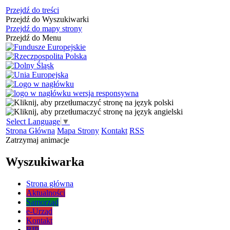
Przejdź do treści
Przejdź do Wyszukiwarki
Przejdź do mapy strony
Przejdź do Menu
Select Language
▼
Strona Główna
Mapa Strony
Kontakt
RSS
Zatrzymaj animacje
Wyszukiwarka
Strona główna
Aktualności
Samorząd
e-Urząd
Kontakt
BIP