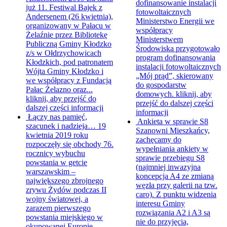
dofinansowanie instalacji
już 11. Festiwal Bajek z
fotowoltaicznych
Andersenem (26 kwietnia),
Ministerstwo Energii we
organizowany w Pałacu w
współpracy
Żelaźnie przez Bibliotekę
Ministerstwem
Publiczną Gminy Kłodzko
Środowiska przygotowało
z/s w Ołdrzychowicach
program dofinansowania
Kłodzkich, pod patronatem
instalacji fotowoltaicznych
Wójta Gminy Kłodzko i
„Mój prąd”, skierowany
we współpracy z Fundacją
do gospodarstw
Pałac Żelazno oraz...
domowych.
kliknij, aby
kliknij, aby przejść do
przejść do dalszej części
dalszej części informacji
informacji
Łączy nas pamięć,
Ankieta w sprawie S8
szacunek i nadzieja…
19
Szanowni Mieszkańcy,
kwietnia 2019 roku
zachęcamy do
rozpoczęły się obchody 76.
wypełniania ankiety w
rocznicy wybuchu
sprawie przebiegu S8
powstania w getcie
(najmniej inwazyjna
warszawskim –
koncepcja A4 ze zmianą
największego zbrojnego
węzła przy galerii na tzw.
zrywu Żydów podczas II
caro). Z punktu widzenia
wojny światowej, a
interesu Gminy
zarazem pierwszego
rozwiązania A2 i A3 są
powstania miejskiego w
nie do przyjęcia,
okupowanej Europie.