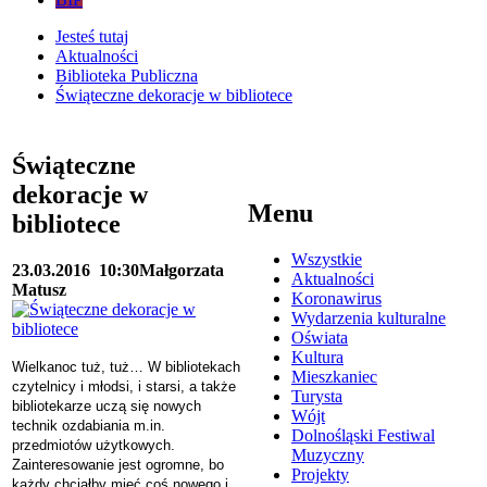
Jesteś tutaj
Aktualności
Biblioteka Publiczna
Świąteczne dekoracje w bibliotece
Świąteczne
dekoracje w
Menu
bibliotece
Wszystkie
23.03.2016
10:30
Małgorzata
Aktualności
Matusz
Koronawirus
Wydarzenia kulturalne
Oświata
Kultura
Wielkanoc tuż, tuż… W bibliotekach
Mieszkaniec
czytelnicy i młodsi, i starsi, a także
Turysta
bibliotekarze uczą się nowych
Wójt
technik ozdabiania m.in.
Dolnośląski Festiwal
przedmiotów użytkowych.
Muzyczny
Zainteresowanie jest ogromne, bo
Projekty
każdy chciałby mieć coś nowego i