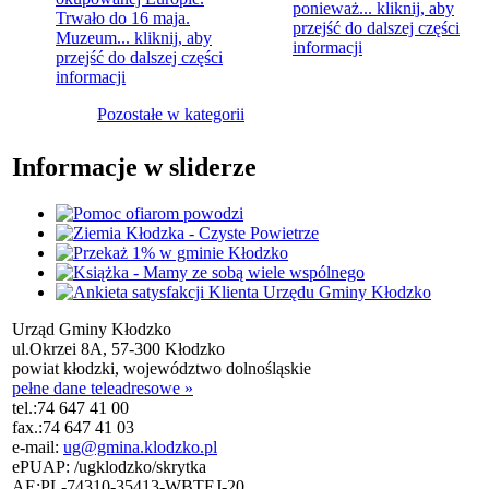
ponieważ...
kliknij, aby
Trwało do 16 maja.
przejść do dalszej części
Muzeum...
kliknij, aby
informacji
przejść do dalszej części
informacji
Pozostałe w kategorii
Informacje w sliderze
Urząd Gminy Kłodzko
ul.Okrzei 8A, 57-300 Kłodzko
powiat kłodzki, województwo dolnośląskie
pełne dane teleadresowe »
tel.:
74 647 41 00
fax.:
74 647 41 03
e-mail:
ug@gmina.klodzko.pl
ePUAP: /ugklodzko/skrytka
AE:PL-74310-35413-WBTEJ-20