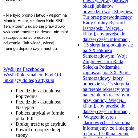
Ławicy. tej wyjątkowej
okazji jubilatów
odwiedzili wójt Zbigniew
- Nie było prosto i łatwo - wspomina
Tur oraz przewodniczący
Mariola Huzar, szefowa Koła SBP. -
Rady Gminy Ryszard
Ten, któremu udało się prawidłowo
Jastrzębski. Więcej...
wykonać transfer na desce, nie miał
kliknij, aby przejść do
szczęścia na ściereczce i
dalszej części informacji
odwrotnie. Jak widać, więcej
15 sierpnia spotkajmy się
treningu dopiero czyni mistrza.
na XX Pikniku
Samorządowym!
Wójt
Zbigniew Tur i Rada
Sołecka Podzamka
Wyślij na Facebooka
zapraszają na XX Piknik
Wyślij link e-mailem
Kod QR
Samorządowy, który
linkujący do tego artykułu
odbędzie się 15 sierpnia
na terenie rekreacyjnym
Przejdź do - aktualność
na terenie rekreacyjnym
Poprzednia
przy kaplicy. Więcej...
Przejdź do - aktualność
kliknij, aby przejść do
Następna
dalszej części informacji
Pobierz artykuł w formie
Włączenie syren
pliku
Pdf
alarmowych – 1 sierpnia
Drukuj
treść tego artykułu
Informujemy, że 1 sierpnia
Powrót
do poprzedniej
o godz. 17.00 na terenie
strony