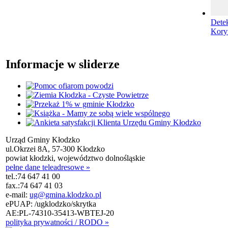
Dete
Kory
Informacje w sliderze
Urząd Gminy Kłodzko
ul.Okrzei 8A, 57-300 Kłodzko
powiat kłodzki, województwo dolnośląskie
pełne dane teleadresowe »
tel.:
74 647 41 00
fax.:
74 647 41 03
e-mail:
ug@gmina.klodzko.pl
ePUAP: /ugklodzko/skrytka
AE:PL-74310-35413-WBTEJ-20
polityka prywatności / RODO »