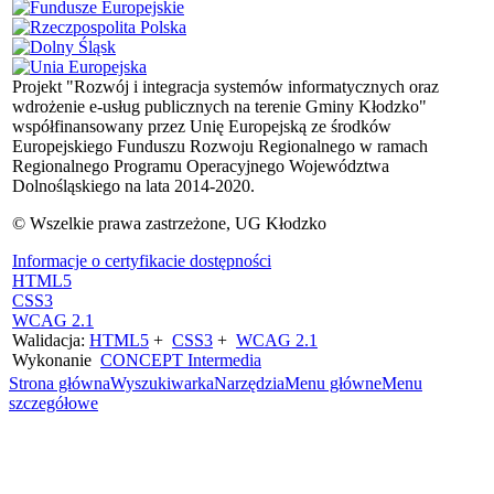
Projekt "Rozwój i integracja systemów informatycznych oraz
wdrożenie e-usług publicznych na terenie Gminy Kłodzko"
współfinansowany przez Unię Europejską ze środków
Europejskiego Funduszu Rozwoju Regionalnego w ramach
Regionalnego Programu Operacyjnego Województwa
Dolnośląskiego na lata 2014-2020.
© Wszelkie prawa zastrzeżone, UG Kłodzko
Informacje o certyfikacie dostępności
HTML5
CSS3
WCAG 2.1
Walidacja:
HTML5
+
CSS3
+
WCAG 2.1
Wykonanie
CONCEPT
Intermedia
Strona główna
Wyszukiwarka
Narzędzia
Menu główne
Menu
szczegółowe