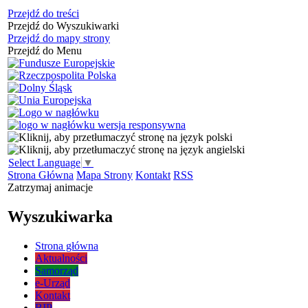
Przejdź do treści
Przejdź do Wyszukiwarki
Przejdź do mapy strony
Przejdź do Menu
Select Language
▼
Strona Główna
Mapa Strony
Kontakt
RSS
Zatrzymaj animacje
Wyszukiwarka
Strona główna
Aktualności
Samorząd
e-Urząd
Kontakt
BIP