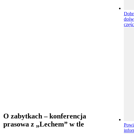
Dobr
doświ
częśc
O zabytkach – konferencja
prasowa z „Lechem” w tle
Powi
infor