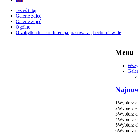
Jesteś tutaj
Galerie zdjęć
Galerie zdjęć
Ogólne
O zabytkach – konferencja prasowa z „Lechem” w tle
Menu
Wszy
Galer
Najnow
1
Wybierz e
2
Wybierz e
3
Wybierz e
4
Wybierz e
5
Wybierz e
6
Wybierz e