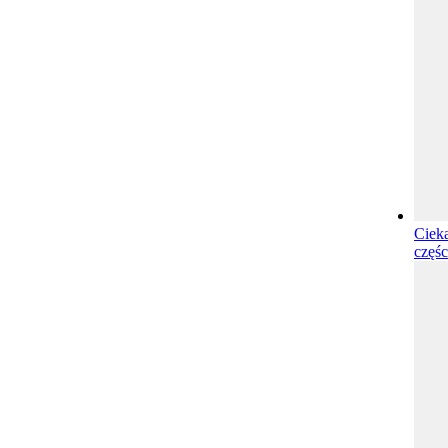
Ciek
częśc