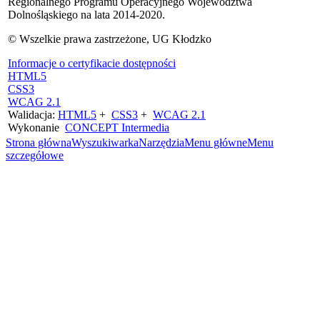
Regionalnego Programu Operacyjnego Województwa
Dolnośląskiego na lata 2014-2020.
© Wszelkie prawa zastrzeżone, UG Kłodzko
Informacje o certyfikacie dostępności
HTML5
CSS3
WCAG 2.1
Walidacja:
HTML5
+
CSS3
+
WCAG 2.1
Wykonanie
CONCEPT
Intermedia
Strona główna
Wyszukiwarka
Narzędzia
Menu główne
Menu
szczegółowe