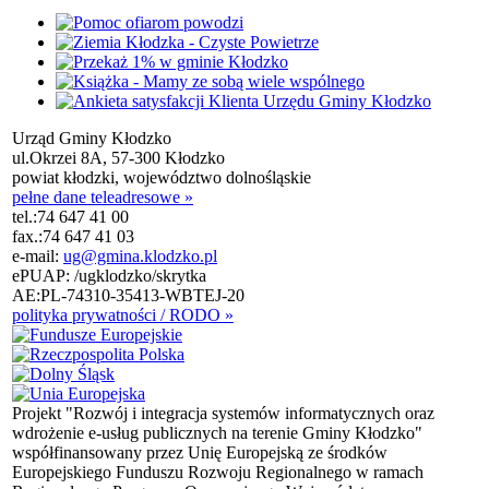
Urząd Gminy Kłodzko
ul.Okrzei 8A, 57-300 Kłodzko
powiat kłodzki, województwo dolnośląskie
pełne dane teleadresowe »
tel.:
74 647 41 00
fax.:
74 647 41 03
e-mail:
ug@gmina.klodzko.pl
ePUAP: /ugklodzko/skrytka
AE:PL-74310-35413-WBTEJ-20
polityka prywatności / RODO »
Projekt "Rozwój i integracja systemów informatycznych oraz
wdrożenie e-usług publicznych na terenie Gminy Kłodzko"
współfinansowany przez Unię Europejską ze środków
Europejskiego Funduszu Rozwoju Regionalnego w ramach