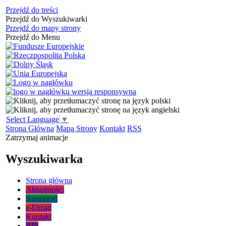
Przejdź do treści
Przejdź do Wyszukiwarki
Przejdź do mapy strony
Przejdź do Menu
Select Language
▼
Strona Główna
Mapa Strony
Kontakt
RSS
Zatrzymaj animacje
Wyszukiwarka
Strona główna
Aktualności
Samorząd
e-Urząd
Kontakt
BIP