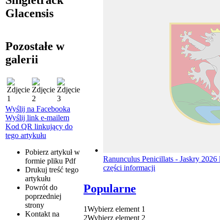
Glacensis
Pozostałe w
galerii
Wyślij na Facebooka
Wyślij link e-mailem
Kod QR linkujący do
tego artykułu
Pobierz artykuł w
Ranunculus Penicillats - Jaskry 2026
formie pliku
Pdf
części informacji
Drukuj
treść tego
artykułu
Popularne
Powrót
do
poprzedniej
strony
1
Wybierz element 1
Kontakt
na
2
Wybierz element 2