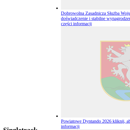
Dobrowolna Zasadnicza Służba Wojs
doświadczenie i stabilne wynagrodze
części informacji
Powiatowe Dyntando 2026
kliknij, a
informacji
Singletrack