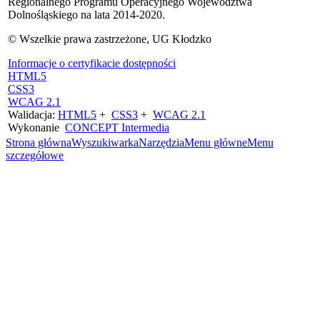
Regionalnego Programu Operacyjnego Województwa
Dolnośląskiego na lata 2014-2020.
© Wszelkie prawa zastrzeżone, UG Kłodzko
Informacje o certyfikacie dostępności
HTML5
CSS3
WCAG 2.1
Walidacja:
HTML5
+
CSS3
+
WCAG 2.1
Wykonanie
CONCEPT
Intermedia
Strona główna
Wyszukiwarka
Narzędzia
Menu główne
Menu
szczegółowe