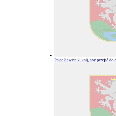
Pałac Ławica
kliknij, aby przejść do 