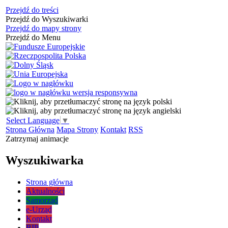
Przejdź do treści
Przejdź do Wyszukiwarki
Przejdź do mapy strony
Przejdź do Menu
Select Language
▼
Strona Główna
Mapa Strony
Kontakt
RSS
Zatrzymaj animacje
Wyszukiwarka
Strona główna
Aktualności
Samorząd
e-Urząd
Kontakt
BIP