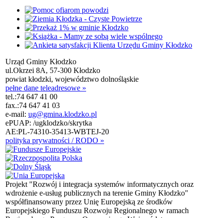
Urząd Gminy Kłodzko
ul.Okrzei 8A, 57-300 Kłodzko
powiat kłodzki, województwo dolnośląskie
pełne dane teleadresowe »
tel.:
74 647 41 00
fax.:
74 647 41 03
e-mail:
ug@gmina.klodzko.pl
ePUAP: /ugklodzko/skrytka
AE:PL-74310-35413-WBTEJ-20
polityka prywatności / RODO »
Projekt "Rozwój i integracja systemów informatycznych oraz
wdrożenie e-usług publicznych na terenie Gminy Kłodzko"
współfinansowany przez Unię Europejską ze środków
Europejskiego Funduszu Rozwoju Regionalnego w ramach