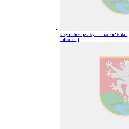
Czy dobrze jest być seniorem?
klikni
informacji