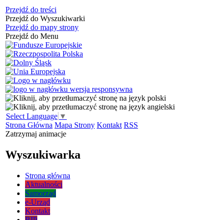
Przejdź do treści
Przejdź do Wyszukiwarki
Przejdź do mapy strony
Przejdź do Menu
Select Language
▼
Strona Główna
Mapa Strony
Kontakt
RSS
Zatrzymaj animacje
Wyszukiwarka
Strona główna
Aktualności
Samorząd
e-Urząd
Kontakt
BIP