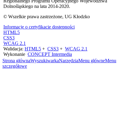
Regionalnego Programu Operacyjnego Województwa
Dolnośląskiego na lata 2014-2020.
© Wszelkie prawa zastrzeżone, UG Kłodzko
Informacje o certyfikacie dostępności
HTML5
CSS3
WCAG 2.1
Walidacja:
HTML5
+
CSS3
+
WCAG 2.1
Wykonanie
CONCEPT
Intermedia
Strona główna
Wyszukiwarka
Narzędzia
Menu główne
Menu
szczegółowe