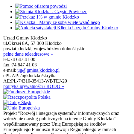
Urząd Gminy Kłodzko
ul.Okrzei 8A, 57-300 Kłodzko
powiat kłodzki, województwo dolnośląskie
pełne dane teleadresowe »
tel.:
74 647 41 00
fax.:
74 647 41 03
e-mail:
ug@gmina.klodzko.pl
ePUAP: /ugklodzko/skrytka
AE:PL-74310-35413-WBTEJ-20
polityka prywatności / RODO »
Projekt "Rozwój i integracja systemów informatycznych oraz
wdrożenie e-usług publicznych na terenie Gminy Kłodzko"
współfinansowany przez Unię Europejską ze środków
Europejskiego Funduszu Rozwoju Regionalnego w ramach