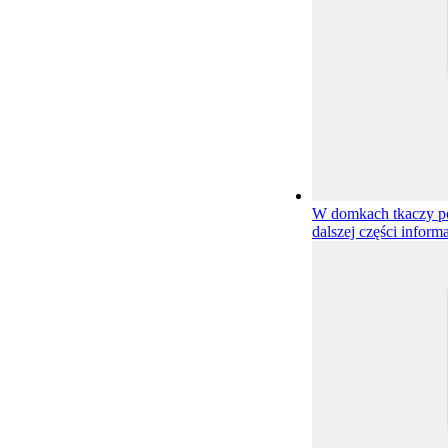
W domkach tkaczy p
dalszej części informa