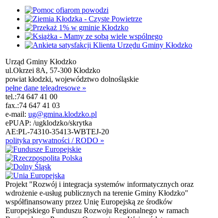
Urząd Gminy Kłodzko
ul.Okrzei 8A, 57-300 Kłodzko
powiat kłodzki, województwo dolnośląskie
pełne dane teleadresowe »
tel.:
74 647 41 00
fax.:
74 647 41 03
e-mail:
ug@gmina.klodzko.pl
ePUAP: /ugklodzko/skrytka
AE:PL-74310-35413-WBTEJ-20
polityka prywatności / RODO »
Projekt "Rozwój i integracja systemów informatycznych oraz
wdrożenie e-usług publicznych na terenie Gminy Kłodzko"
współfinansowany przez Unię Europejską ze środków
Europejskiego Funduszu Rozwoju Regionalnego w ramach