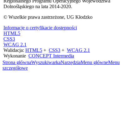
Regionalnego Programu Operacyjnego Województwa
Dolnośląskiego na lata 2014-2020.
© Wszelkie prawa zastrzeżone, UG Kłodzko
Informacje o certyfikacie dostępności
HTML5
CSS3
WCAG 2.1
Walidacja:
HTML5
+
CSS3
+
WCAG 2.1
Wykonanie
CONCEPT
Intermedia
Strona główna
Wyszukiwarka
Narzędzia
Menu główne
Menu
szczegółowe