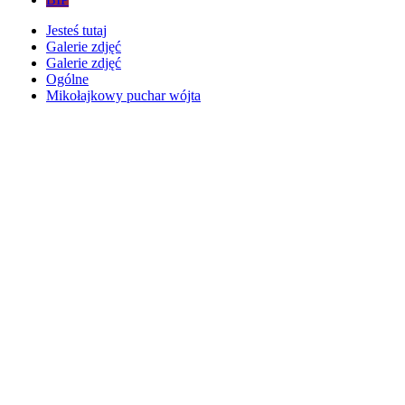
Jesteś tutaj
Galerie zdjęć
Galerie zdjęć
Ogólne
Mikołajkowy puchar wójta