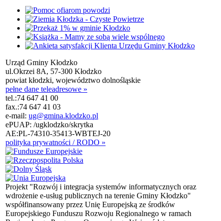
Urząd Gminy Kłodzko
ul.Okrzei 8A, 57-300 Kłodzko
powiat kłodzki, województwo dolnośląskie
pełne dane teleadresowe »
tel.:
74 647 41 00
fax.:
74 647 41 03
e-mail:
ug@gmina.klodzko.pl
ePUAP: /ugklodzko/skrytka
AE:PL-74310-35413-WBTEJ-20
polityka prywatności / RODO »
Projekt "Rozwój i integracja systemów informatycznych oraz
wdrożenie e-usług publicznych na terenie Gminy Kłodzko"
współfinansowany przez Unię Europejską ze środków
Europejskiego Funduszu Rozwoju Regionalnego w ramach