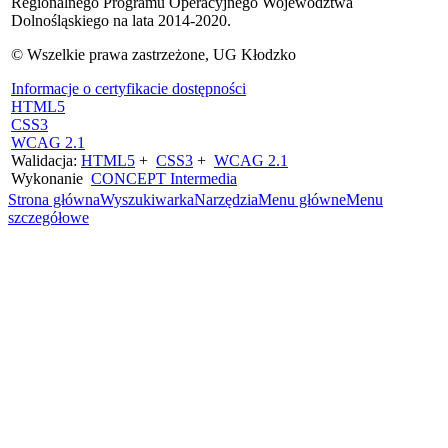
Regionalnego Programu Operacyjnego Województwa
Dolnośląskiego na lata 2014-2020.
© Wszelkie prawa zastrzeżone, UG Kłodzko
Informacje o certyfikacie dostępności
HTML5
CSS3
WCAG 2.1
Walidacja:
HTML5
+
CSS3
+
WCAG 2.1
Wykonanie
CONCEPT
Intermedia
Strona główna
Wyszukiwarka
Narzędzia
Menu główne
Menu
szczegółowe