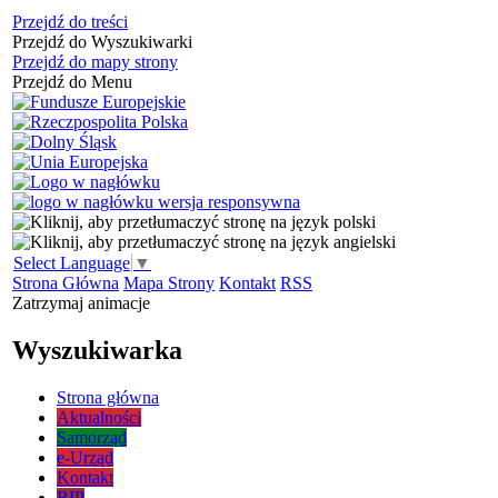
Przejdź do treści
Przejdź do Wyszukiwarki
Przejdź do mapy strony
Przejdź do Menu
Select Language
▼
Strona Główna
Mapa Strony
Kontakt
RSS
Zatrzymaj animacje
Wyszukiwarka
Strona główna
Aktualności
Samorząd
e-Urząd
Kontakt
BIP