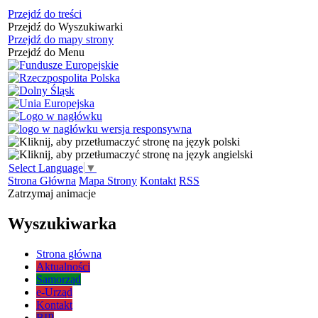
Przejdź do treści
Przejdź do Wyszukiwarki
Przejdź do mapy strony
Przejdź do Menu
Select Language
▼
Strona Główna
Mapa Strony
Kontakt
RSS
Zatrzymaj animacje
Wyszukiwarka
Strona główna
Aktualności
Samorząd
e-Urząd
Kontakt
BIP