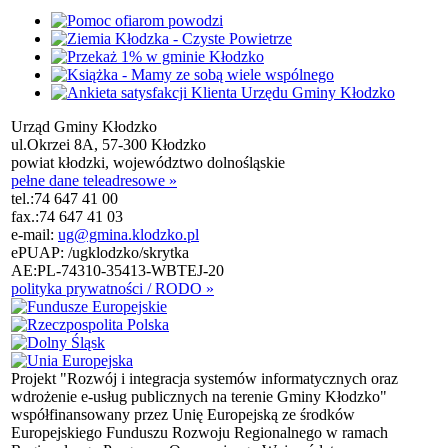
Urząd Gminy Kłodzko
ul.Okrzei 8A, 57-300 Kłodzko
powiat kłodzki, województwo dolnośląskie
pełne dane teleadresowe »
tel.:
74 647 41 00
fax.:
74 647 41 03
e-mail:
ug@gmina.klodzko.pl
ePUAP: /ugklodzko/skrytka
AE:PL-74310-35413-WBTEJ-20
polityka prywatności / RODO »
Projekt "Rozwój i integracja systemów informatycznych oraz
wdrożenie e-usług publicznych na terenie Gminy Kłodzko"
współfinansowany przez Unię Europejską ze środków
Europejskiego Funduszu Rozwoju Regionalnego w ramach