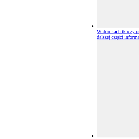
W domkach tkaczy p
dalszej części informa