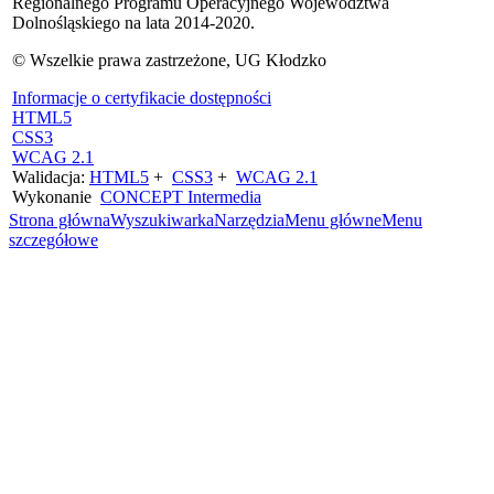
Regionalnego Programu Operacyjnego Województwa
Dolnośląskiego na lata 2014-2020.
© Wszelkie prawa zastrzeżone, UG Kłodzko
Informacje o certyfikacie dostępności
HTML5
CSS3
WCAG 2.1
Walidacja:
HTML5
+
CSS3
+
WCAG 2.1
Wykonanie
CONCEPT
Intermedia
Strona główna
Wyszukiwarka
Narzędzia
Menu główne
Menu
szczegółowe