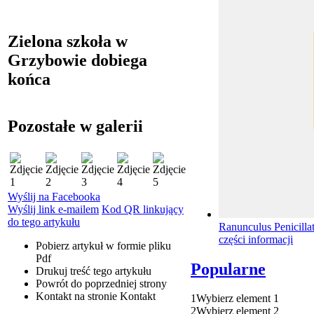
Zielona szkoła w
Grzybowie dobiega
końca
Pozostałe w galerii
Wyślij na Facebooka
Wyślij link e-mailem
Kod QR linkujący
do tego artykułu
Ranunculus Penicilla
części informacji
Pobierz artykuł w formie pliku
Pdf
Popularne
Drukuj
treść tego artykułu
Powrót
do poprzedniej strony
Kontakt
na stronie Kontakt
1
Wybierz element 1
2
Wybierz element 2