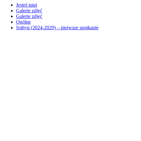
Jesteś tutaj
Galerie zdjęć
Galerie zdjęć
Ogólne
Sołtysi (2024-2029) – pierwsze spotkanie