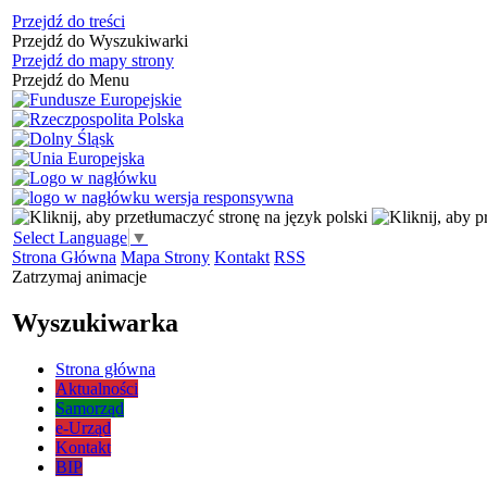
Przejdź do treści
Przejdź do Wyszukiwarki
Przejdź do mapy strony
Przejdź do Menu
Select Language
▼
Strona Główna
Mapa Strony
Kontakt
RSS
Zatrzymaj animacje
Wyszukiwarka
Strona główna
Aktualności
Samorząd
e-Urząd
Kontakt
BIP