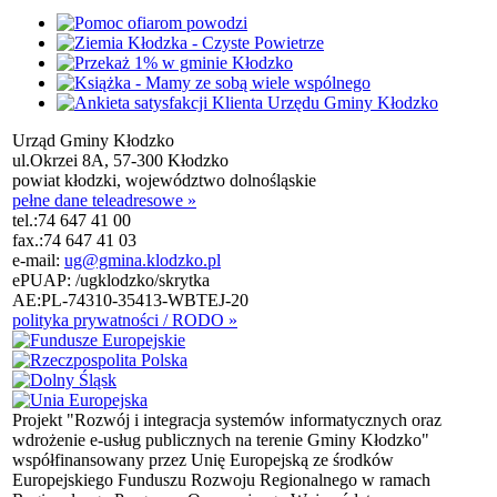
Urząd Gminy Kłodzko
ul.Okrzei 8A, 57-300 Kłodzko
powiat kłodzki, województwo dolnośląskie
pełne dane teleadresowe »
tel.:
74 647 41 00
fax.:
74 647 41 03
e-mail:
ug@gmina.klodzko.pl
ePUAP: /ugklodzko/skrytka
AE:PL-74310-35413-WBTEJ-20
polityka prywatności / RODO »
Projekt "Rozwój i integracja systemów informatycznych oraz
wdrożenie e-usług publicznych na terenie Gminy Kłodzko"
współfinansowany przez Unię Europejską ze środków
Europejskiego Funduszu Rozwoju Regionalnego w ramach