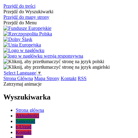
Przejdź do treści
Przejdź do Wyszukiwarki
Przejdź do mapy strony
Przejdź do Menu
Select Language
▼
Strona Główna
Mapa Strony
Kontakt
RSS
Zatrzymaj animacje
Wyszukiwarka
Strona główna
Aktualności
Samorząd
e-Urząd
Kontakt
BIP