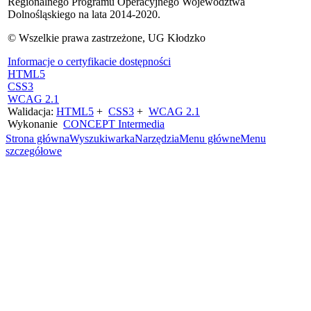
Regionalnego Programu Operacyjnego Województwa
Dolnośląskiego na lata 2014-2020.
© Wszelkie prawa zastrzeżone, UG Kłodzko
Informacje o certyfikacie dostępności
HTML5
CSS3
WCAG 2.1
Walidacja:
HTML5
+
CSS3
+
WCAG 2.1
Wykonanie
CONCEPT
Intermedia
Strona główna
Wyszukiwarka
Narzędzia
Menu główne
Menu
szczegółowe