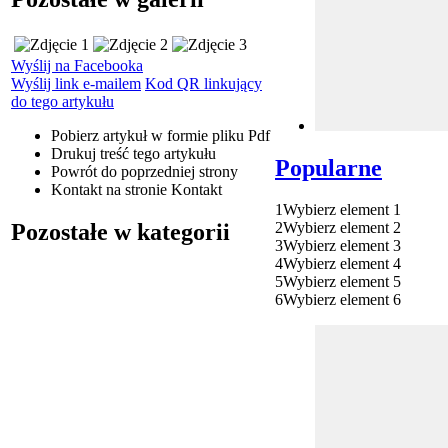
Wyślij na Facebooka
Wyślij link e-mailem
Kod QR linkujący
do tego artykułu
Pobierz artykuł w formie pliku
Pdf
Drukuj
treść tego artykułu
Popularne
Powrót
do poprzedniej strony
Kontakt
na stronie Kontakt
1
Wybierz element 1
Pozostałe w kategorii
2
Wybierz element 2
3
Wybierz element 3
4
Wybierz element 4
5
Wybierz element 5
6
Wybierz element 6