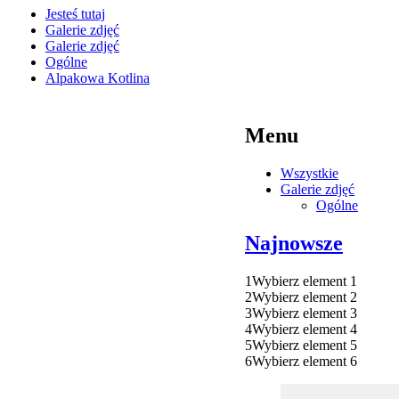
Jesteś tutaj
Galerie zdjęć
Galerie zdjęć
Ogólne
Alpakowa Kotlina
Menu
Wszystkie
Galerie zdjęć
Ogólne
Najnowsze
1
Wybierz element 1
2
Wybierz element 2
3
Wybierz element 3
4
Wybierz element 4
5
Wybierz element 5
6
Wybierz element 6