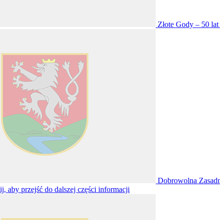
Złote Gody – 50 lat
Dobrowolna Zasadni
ij, aby przejść do dalszej części informacji