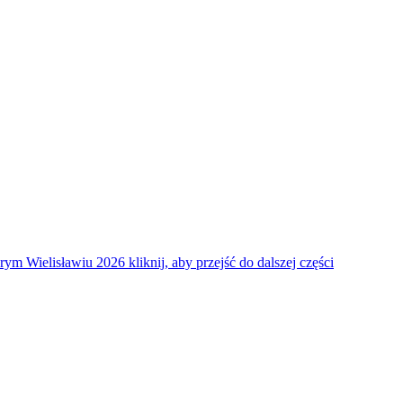
arym Wielisławiu 2026
kliknij, aby przejść do dalszej części