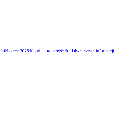
 bibliotece 2026
kliknij, aby przejść do dalszej części informacji