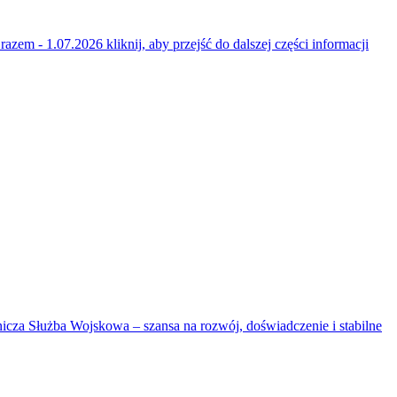
 razem - 1.07.2026
kliknij, aby przejść do dalszej części informacji
cza Służba Wojskowa – szansa na rozwój, doświadczenie i stabilne