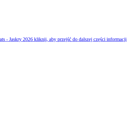
ats - Jaskry 2026
kliknij, aby przejść do dalszej części informacji