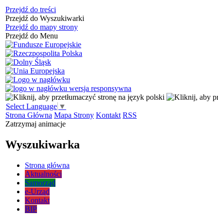
Przejdź do treści
Przejdź do Wyszukiwarki
Przejdź do mapy strony
Przejdź do Menu
Select Language
▼
Strona Główna
Mapa Strony
Kontakt
RSS
Zatrzymaj animacje
Wyszukiwarka
Strona główna
Aktualności
Samorząd
e-Urząd
Kontakt
BIP