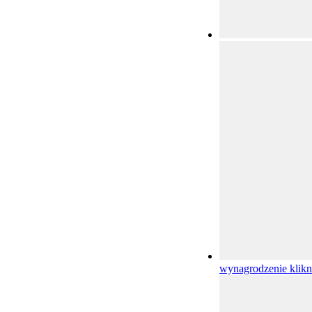
wynagrodzenie
klikn