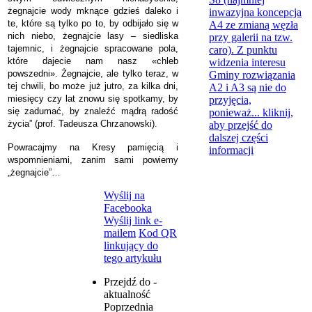
żegnajcie wody mknące gdzieś daleko i
inwazyjna koncepcja
te, które są tylko po to, by odbijało się w
A4 ze zmianą węzła
nich niebo, żegnajcie lasy – siedliska
przy galerii na tzw.
tajemnic, i żegnajcie spracowane pola,
caro). Z punktu
które dajecie nam nasz «chleb
widzenia interesu
powszedni». Żegnajcie, ale tylko teraz, w
Gminy rozwiązania
tej chwili, bo może już jutro, za kilka dni,
A2 i A3 są nie do
miesięcy czy lat znowu się spotkamy, by
przyjęcia,
się zadumać, by znaleźć mądrą radość
ponieważ...
kliknij,
życia” (prof. Tadeusza Chrzanowski).
aby przejść do
dalszej części
Powracajmy na Kresy pamięcią i
informacji
wspomnieniami, zanim sami powiemy
„żegnajcie”…
Wyślij na
Facebooka
Wyślij link e-
mailem
Kod QR
linkujący do
tego artykułu
Przejdź do -
aktualność
Poprzednia