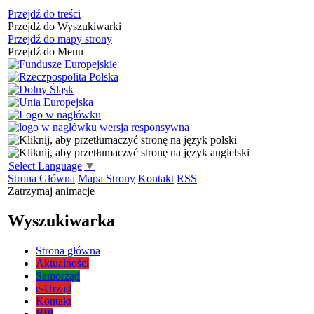
Przejdź do treści
Przejdź do Wyszukiwarki
Przejdź do mapy strony
Przejdź do Menu
Select Language
▼
Strona Główna
Mapa Strony
Kontakt
RSS
Zatrzymaj animacje
Wyszukiwarka
Strona główna
Aktualności
Samorząd
e-Urząd
Kontakt
BIP