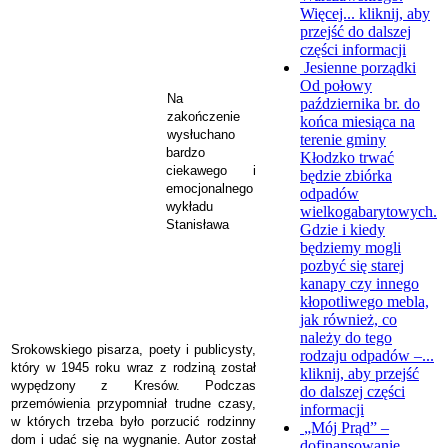
Więcej...
kliknij, aby
przejść do dalszej
części informacji
Jesienne porządki
Od połowy
Na
października br. do
zakończenie
końca miesiąca na
wysłuchano
terenie gminy
bardzo
Kłodzko trwać
ciekawego i
będzie zbiórka
emocjonalnego
odpadów
wykładu
wielkogabarytowych.
Stanisława
Gdzie i kiedy
będziemy mogli
pozbyć się starej
kanapy czy innego
kłopotliwego mebla,
jak również, co
należy do tego
Srokowskiego pisarza, poety i publicysty,
rodzaju odpadów –...
który w 1945 roku wraz z rodziną został
kliknij, aby przejść
wypędzony z Kresów. Podczas
do dalszej części
przemówienia przypomniał trudne czasy,
informacji
w których trzeba było porzucić rodzinny
„Mój Prąd” –
dom i udać się na wygnanie. Autor został
dofinansowanie