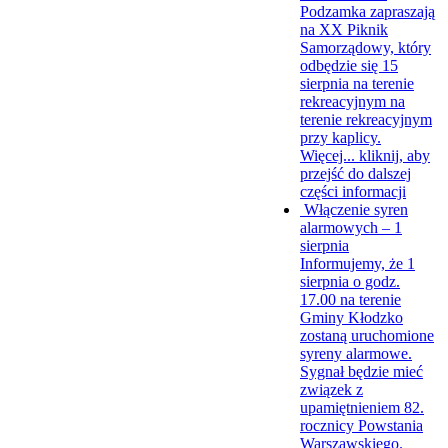
Podzamka zapraszają
na XX Piknik
Samorządowy, który
odbędzie się 15
sierpnia na terenie
rekreacyjnym na
terenie rekreacyjnym
przy kaplicy.
Więcej...
kliknij, aby
przejść do dalszej
części informacji
Włączenie syren
alarmowych – 1
sierpnia
Informujemy, że 1
sierpnia o godz.
17.00 na terenie
Gminy Kłodzko
zostaną uruchomione
syreny alarmowe.
Sygnał będzie mieć
związek z
upamiętnieniem 82.
rocznicy Powstania
Warszawskiego.