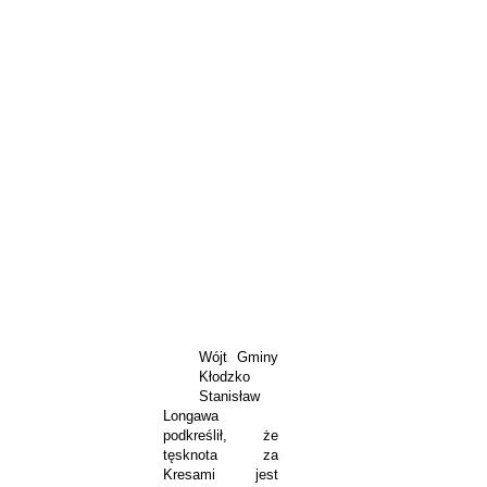
Wójt Gminy
Kłodzko
Stanisław
Longawa
podkreślił, że
tęsknota za
Kresami jest