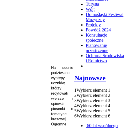
Turysta
Wójt
Dolnośląski Festiwal
Muzyczny
Projekty
Powódź 2024
Konsultacje
społeczne
Planowanie
przestrzenne
Ochrona Środowiska
i Rolnictwo
Na scenie
podziwiano
Najnowsze
występy
uczniów,
którzy
1
Wybierz element 1
recytowali
2
Wybierz element 2
wiersze i
3
Wybierz element 3
śpiewali
4
Wybierz element 4
piosenki o
5
Wybierz element 5
tematyce
6
Wybierz element 6
kresowej.
Ogromne
60 lat wspólnego