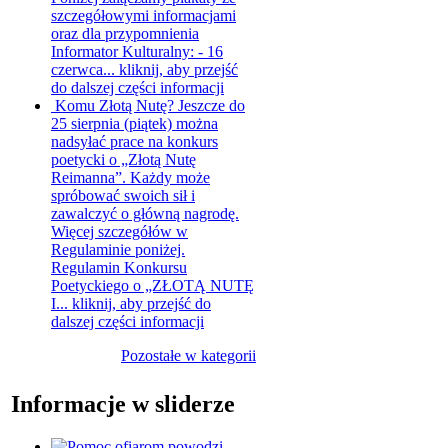
szczegółowymi informacjami
oraz dla przypomnienia
Informator Kulturalny: - 16
czerwca...
kliknij, aby przejść
do dalszej części informacji
Komu Złotą Nutę?
Jeszcze do
25 sierpnia (piątek) można
nadsyłać prace na konkurs
poetycki o „Złotą Nutę
Reimanna”. Każdy może
spróbować swoich sił i
zawalczyć o główną nagrodę.
Więcej szczegółów w
Regulaminie poniżej.
Regulamin Konkursu
Poetyckiego o „ZŁOTĄ NUTĘ
I...
kliknij, aby przejść do
dalszej części informacji
Pozostałe w kategorii
Informacje w sliderze