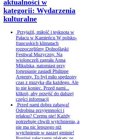
aktualności w
kategorii: Wydarzenia
kulturalne
Przyjaźń, miłość i tęsknota w
Pałacu w Kamieńcu
W polsko-
francuskich klimatach
rozpoczęliśmy Dolnośląski
Festiwal Muzyczny. Na
wiolonczeli zagrała Anna
Mikulska, natomiast przy
fortepianie zasiadł Philippe
Argenty. To był miło spędzony
czas z muzyką dla każdego. Ale
to nie koniec. Przed nami...
kliknij, aby przejść do dalszej
części informacji
Przed nami dobra zabawa!
Odrobina przyjemności i
relaksu? Czemu nie! Każdy
potrzebuje chwili wytchnienia, a
nie ma nic lepszego niż
wytchnienie w naszej gminie!
Poniżej załączamy plakaty ze