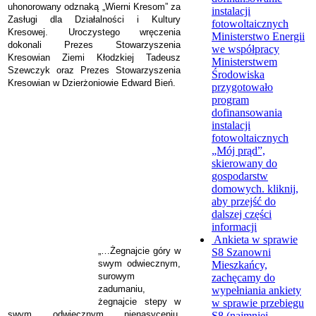
uhonorowany odznaką „Wierni Kresom” za
instalacji
Zasługi dla Działalności i Kultury
fotowoltaicznych
Kresowej. Uroczystego wręczenia
Ministerstwo Energii
dokonali Prezes Stowarzyszenia
we współpracy
Kresowian Ziemi Kłodzkiej Tadeusz
Ministerstwem
Szewczyk oraz Prezes Stowarzyszenia
Środowiska
Kresowian w Dzierżoniowie Edward Bień.
przygotowało
program
dofinansowania
instalacji
fotowoltaicznych
„Mój prąd”,
skierowany do
gospodarstw
domowych.
kliknij,
aby przejść do
dalszej części
informacji
Ankieta w sprawie
„…Żegnajcie góry w
S8
Szanowni
swym odwiecznym,
Mieszkańcy,
surowym
zachęcamy do
zadumaniu,
wypełniania ankiety
żegnajcie stepy w
w sprawie przebiegu
swym odwiecznym nienasyceniu,
S8 (najmniej