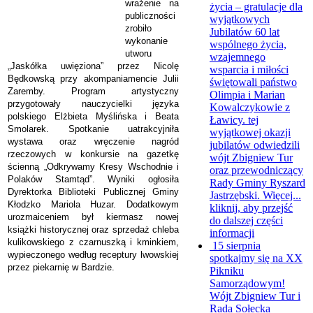
wrażenie na
życia – gratulacje dla
publiczności
wyjątkowych
zrobiło
Jubilatów
60 lat
wykonanie
wspólnego życia,
utworu
wzajemnego
„Jaskółka uwięziona” przez Nicolę
wsparcia i miłości
Będkowską przy akompaniamencie Julii
świętowali państwo
Zaremby. Program artystyczny
Olimpia i Marian
przygotowały nauczycielki języka
Kowalczykowie z
polskiego Elżbieta Myślińska i Beata
Ławicy. tej
Smolarek. Spotkanie uatrakcyjniła
wyjątkowej okazji
wystawa oraz wręczenie nagród
jubilatów odwiedzili
rzeczowych w konkursie na gazetkę
wójt Zbigniew Tur
ścienną „Odkrywamy Kresy Wschodnie i
oraz przewodniczący
Polaków Stamtąd”. Wyniki ogłosiła
Rady Gminy Ryszard
Dyrektorka Biblioteki Publicznej Gminy
Jastrzębski. Więcej...
Kłodzko Mariola Huzar. Dodatkowym
kliknij, aby przejść
urozmaiceniem był kiermasz nowej
do dalszej części
książki historycznej oraz sprzedaż chleba
informacji
kulikowskiego z czarnuszką i kminkiem,
15 sierpnia
wypieczonego według receptury lwowskiej
spotkajmy się na XX
przez piekarnię w Bardzie.
Pikniku
Samorządowym!
Wójt Zbigniew Tur i
Rada Sołecka