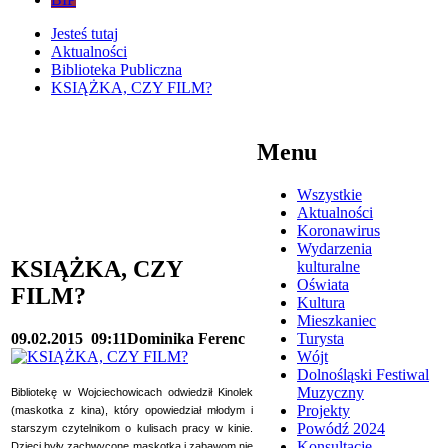
Jesteś tutaj
Aktualności
Biblioteka Publiczna
KSIĄŻKA, CZY FILM?
Menu
Wszystkie
Aktualności
Koronawirus
Wydarzenia
KSIĄŻKA, CZY
kulturalne
Oświata
FILM?
Kultura
Mieszkaniec
09.02.2015
09:11
Dominika Ferenc
Turysta
Wójt
Dolnośląski Festiwal
Muzyczny
Bibliotekę w Wojciechowicach odwiedził Kinolek
Projekty
(maskotka z kina), który opowiedział młodym i
Powódź 2024
starszym czytelnikom o kulisach pracy w kinie.
Konsultacje
Dzieci były zachwycone maskotką i zabawom nie