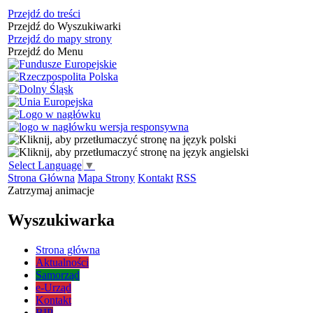
Przejdź do treści
Przejdź do Wyszukiwarki
Przejdź do mapy strony
Przejdź do Menu
Select Language
▼
Strona Główna
Mapa Strony
Kontakt
RSS
Zatrzymaj animacje
Wyszukiwarka
Strona główna
Aktualności
Samorząd
e-Urząd
Kontakt
BIP