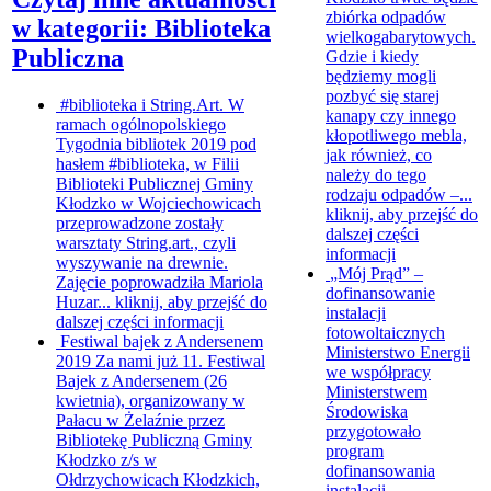
zbiórka odpadów
w kategorii: Biblioteka
wielkogabarytowych.
Publiczna
Gdzie i kiedy
będziemy mogli
pozbyć się starej
#biblioteka i String.Art.
W
kanapy czy innego
ramach ogólnopolskiego
kłopotliwego mebla,
Tygodnia bibliotek 2019 pod
jak również, co
hasłem #biblioteka, w Filii
należy do tego
Biblioteki Publicznej Gminy
rodzaju odpadów –...
Kłodzko w Wojciechowicach
kliknij, aby przejść do
przeprowadzone zostały
dalszej części
warsztaty String.art., czyli
informacji
wyszywanie na drewnie.
„Mój Prąd” –
Zajęcie poprowadziła Mariola
dofinansowanie
Huzar...
kliknij, aby przejść do
instalacji
dalszej części informacji
fotowoltaicznych
Festiwal bajek z Andersenem
Ministerstwo Energii
2019
Za nami już 11. Festiwal
we współpracy
Bajek z Andersenem (26
Ministerstwem
kwietnia), organizowany w
Środowiska
Pałacu w Żelaźnie przez
przygotowało
Bibliotekę Publiczną Gminy
program
Kłodzko z/s w
dofinansowania
Ołdrzychowicach Kłodzkich,
instalacji