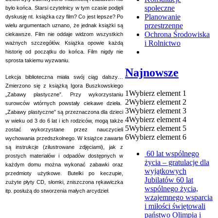
społeczne
było końca. Starsi czytelnicy w tym czasie podjęli
Planowanie
dyskusję nt. książka czy film? Co jest lepsze? Po
przestrzenne
wielu argumentach uznano, że jednak książki są
Ochrona Środowiska
ciekawsze. Film nie oddaje widzom wszystkich
i Rolnictwo
ważnych szczegółów. Książka opowie każdą
historię od początku do końca. Film nigdy nie
sprosta takiemu wyzwaniu.
Najnowsze
Lekcja biblioteczna miała swój ciąg dalszy…
Zmierzono się z książką Igora Buszkowskiego
1
Wybierz element 1
„Zabawy plastyczne”. Przy wykorzystaniu
2
Wybierz element 2
surowców wtórnych powstały ciekawe dzieła.
3
Wybierz element 3
„Zabawy plastyczne” są przeznaczona dla dzieci
4
Wybierz element 4
w wieku od 3 do 6 lat i ich rodziców, mogą także
5
Wybierz element 5
zostać wykorzystane przez nauczycieli
6
Wybierz element 6
wychowania przedszkolnego. W książce zawarte
są instrukcje (zilustrowane zdjęciami), jak z
60 lat wspólnego
prostych materiałów i odpadów dostępnych w
życia – gratulacje dla
każdym domu można wykonać zabawki oraz
wyjątkowych
przedmioty użytkowe. Butelki po keczupie,
Jubilatów
60 lat
zużyte płyty CD, słomki, zniszczona rękawiczka
wspólnego życia,
itp. posłużą do stworzenia małych arcydzieł.
wzajemnego wsparcia
i miłości świętowali
państwo Olimpia i