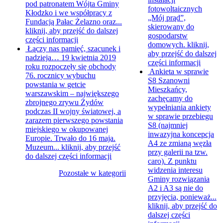
pod patronatem Wójta Gminy
fotowoltaicznych
Kłodzko i we współpracy z
„Mój prąd”,
Fundacją Pałac Żelazno oraz...
skierowany do
kliknij, aby przejść do dalszej
gospodarstw
części informacji
domowych.
kliknij,
Łączy nas pamięć, szacunek i
aby przejść do dalszej
nadzieja…
19 kwietnia 2019
części informacji
roku rozpoczęły się obchody
Ankieta w sprawie
76. rocznicy wybuchu
S8
Szanowni
powstania w getcie
Mieszkańcy,
warszawskim – największego
zachęcamy do
zbrojnego zrywu Żydów
wypełniania ankiety
podczas II wojny światowej, a
w sprawie przebiegu
zarazem pierwszego powstania
S8 (najmniej
miejskiego w okupowanej
inwazyjna koncepcja
Europie. Trwało do 16 maja.
A4 ze zmianą węzła
Muzeum...
kliknij, aby przejść
przy galerii na tzw.
do dalszej części informacji
caro). Z punktu
widzenia interesu
Pozostałe w kategorii
Gminy rozwiązania
A2 i A3 są nie do
przyjęcia, ponieważ...
kliknij, aby przejść do
dalszej części