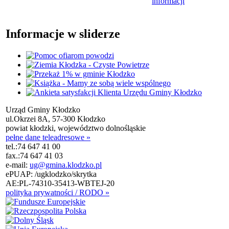
informacji
Informacje w sliderze
Urząd Gminy Kłodzko
ul.Okrzei 8A, 57-300 Kłodzko
powiat kłodzki, województwo dolnośląskie
pełne dane teleadresowe »
tel.:
74 647 41 00
fax.:
74 647 41 03
e-mail:
ug@gmina.klodzko.pl
ePUAP: /ugklodzko/skrytka
AE:PL-74310-35413-WBTEJ-20
polityka prywatności / RODO »