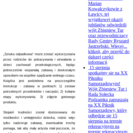
Marian
Kowalczykowie z
Ławicy. tej
wyjątkowej okazji
jubilatów odwiedzili
wójt Zbigniew Tur
oraz przewodniczący
Rady Gminy Ryszard
Jastrzębski. Więcej...
kliknij, aby przejść do
„Sztuka odpadkowa” może zostać wykorzystana
dalszej części
przez rodziców do pokazywania i utrwalania u
informacji
dzieci zachowań proekologicznych, będąc
15 sierpnia
jednocześnie wspaniałą zabawą i doskonałym
spotkajmy się na XX
sposobem na wspólne spędzanie wolnego czasu.
Pikniku
Książka jest podzielona na poszczególne
Samorządowym!
instrukcje - zabawy w punktach: 1) zestaw
Wójt Zbigniew Tur i
potrzebnych przedmiotów i narzędzi; 2) kolejne
Rada Sołecka
etapy wykonywania; 3) zdjęcie gotowego
Podzamka zapraszają
produktu.
na XX Piknik
Samorządowy, który
Stopień trudności został dostosowany do
odbędzie się 15
możliwości i umiejętności dziecka, rodzic więc
sierpnia na terenie
tylko nadzoruje zabawę, ewentualnie trochę
rekreacyjnym na
pomaga, tak aby mały artysta miał poczucie, że
terenie rekreacyjnym