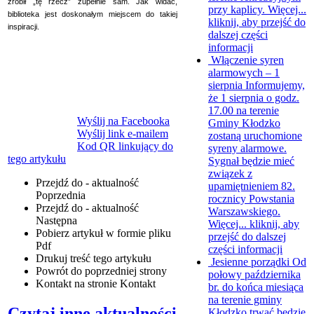
zrobił „tę rzecz” zupełnie sam.
Jak widać,
przy kaplicy. Więcej...
biblioteka jest doskonałym miejscem do takiej
kliknij, aby przejść do
inspiracji.
dalszej części
informacji
Włączenie syren
alarmowych – 1
sierpnia
Informujemy,
że 1 sierpnia o godz.
17.00 na terenie
Wyślij na Facebooka
Gminy Kłodzko
Wyślij link e-mailem
zostaną uruchomione
Kod QR linkujący do
syreny alarmowe.
tego artykułu
Sygnał będzie mieć
związek z
Przejdź do - aktualność
upamiętnieniem 82.
Poprzednia
rocznicy Powstania
Przejdź do - aktualność
Warszawskiego.
Następna
Więcej...
kliknij, aby
Pobierz artykuł w formie pliku
przejść do dalszej
Pdf
części informacji
Drukuj
treść tego artykułu
Jesienne porządki
Od
Powrót
do poprzedniej strony
połowy października
Kontakt
na stronie Kontakt
br. do końca miesiąca
na terenie gminy
Czytaj inne aktualności
Kłodzko trwać będzie