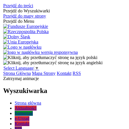
Przejdź do treści
Przejdź do Wyszukiwarki
Przejdź do mapy strony
Przejdź do Menu
Select Language
▼
Strona Główna
Mapa Strony
Kontakt
RSS
Zatrzymaj animacje
Wyszukiwarka
Strona główna
Aktualności
Samorząd
e-Urząd
Kontakt
BIP