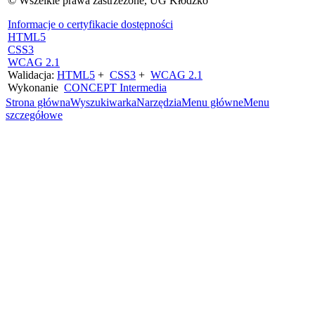
© Wszelkie prawa zastrzeżone, UG Kłodzko
Informacje o certyfikacie dostępności
HTML5
CSS3
WCAG 2.1
Walidacja:
HTML5
+
CSS3
+
WCAG 2.1
Wykonanie
CONCEPT
Intermedia
Strona główna
Wyszukiwarka
Narzędzia
Menu główne
Menu
szczegółowe