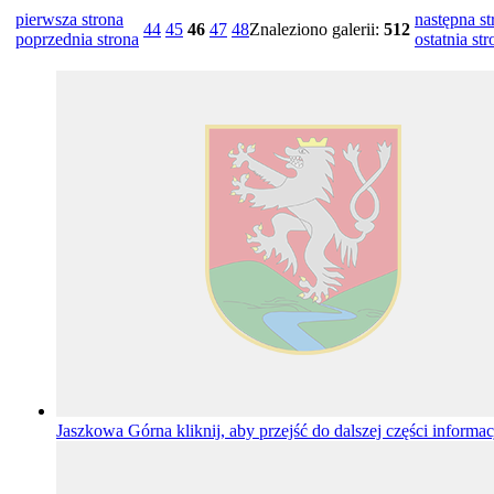
pierwsza strona
następna st
44
45
46
47
48
Znaleziono galerii:
512
poprzednia strona
ostatnia str
Jaszkowa Górna
kliknij, aby przejść do dalszej części informac