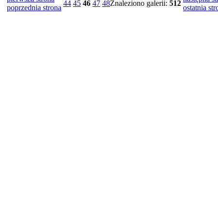
44
45
46
47
48
Znaleziono galerii:
512
poprzednia strona
ostatnia str