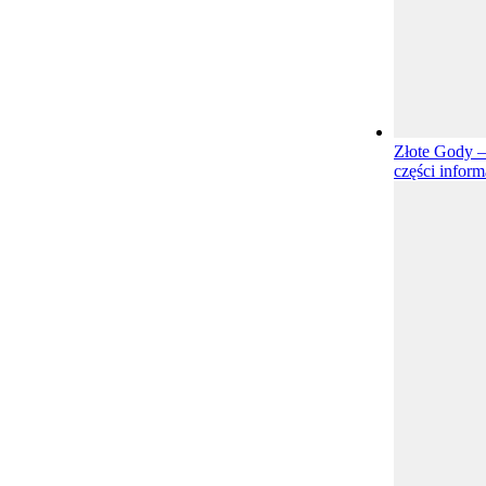
Złote Gody –
części inform