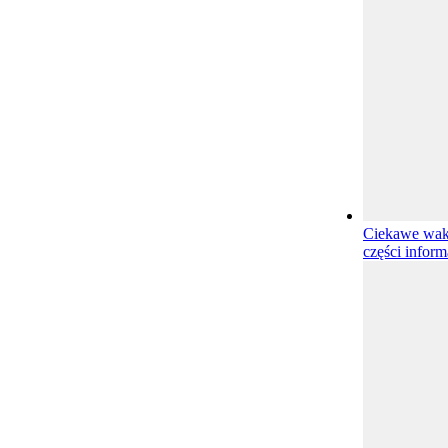
Ciekawe waka
części inform