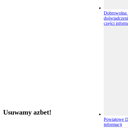
Dobrowolna Z
doświadczeni
części inform
Usuwamy azbet!
Powiatowe 
informacji