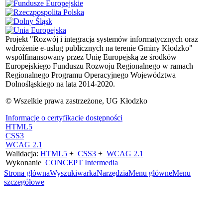
Projekt "Rozwój i integracja systemów informatycznych oraz
wdrożenie e-usług publicznych na terenie Gminy Kłodzko"
współfinansowany przez Unię Europejską ze środków
Europejskiego Funduszu Rozwoju Regionalnego w ramach
Regionalnego Programu Operacyjnego Województwa
Dolnośląskiego na lata 2014-2020.
© Wszelkie prawa zastrzeżone, UG Kłodzko
Informacje o certyfikacie dostępności
HTML5
CSS3
WCAG 2.1
Walidacja:
HTML5
+
CSS3
+
WCAG 2.1
Wykonanie
CONCEPT
Intermedia
Strona główna
Wyszukiwarka
Narzędzia
Menu główne
Menu
szczegółowe