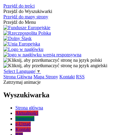
Przejdź do treści
Przejdź do Wyszukiwarki
Przejdź do mapy strony
Przejdź do Menu
Select Language
▼
Strona Główna
Mapa Strony
Kontakt
RSS
Zatrzymaj animacje
Wyszukiwarka
Strona główna
Aktualności
Samorząd
e-Urząd
Kontakt
BIP