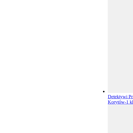
Detektywi Pr
Korytów-1
k