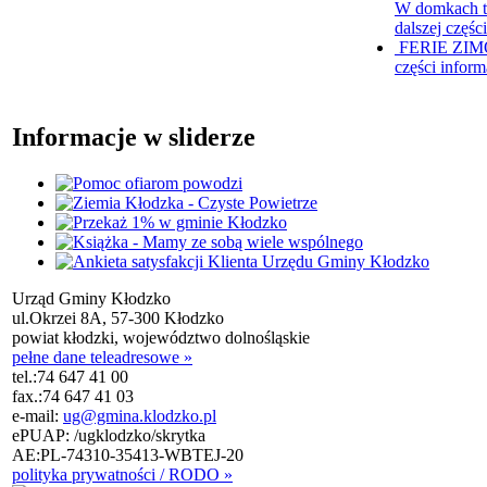
W domkach t
dalszej częśc
FERIE ZIM
części inform
Informacje w sliderze
Urząd Gminy Kłodzko
ul.Okrzei 8A, 57-300 Kłodzko
powiat kłodzki, województwo dolnośląskie
pełne dane teleadresowe »
tel.:
74 647 41 00
fax.:
74 647 41 03
e-mail:
ug@gmina.klodzko.pl
ePUAP: /ugklodzko/skrytka
AE:PL-74310-35413-WBTEJ-20
polityka prywatności / RODO »