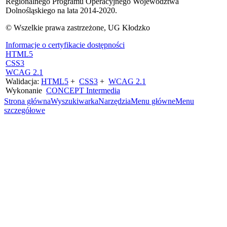
Regionalnego Programu Operacyjnego Województwa
Dolnośląskiego na lata 2014-2020.
© Wszelkie prawa zastrzeżone, UG Kłodzko
Informacje o certyfikacie dostępności
HTML5
CSS3
WCAG 2.1
Walidacja:
HTML5
+
CSS3
+
WCAG 2.1
Wykonanie
CONCEPT
Intermedia
Strona główna
Wyszukiwarka
Narzędzia
Menu główne
Menu
szczegółowe