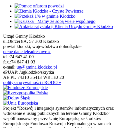
Urząd Gminy Kłodzko
ul.Okrzei 8A, 57-300 Kłodzko
powiat kłodzki, województwo dolnośląskie
pełne dane teleadresowe »
tel.:
74 647 41 00
fax.:
74 647 41 03
e-mail:
ug@gmina.klodzko.pl
ePUAP: /ugklodzko/skrytka
AE:PL-74310-35413-WBTEJ-20
polityka prywatności / RODO »
Projekt "Rozwój i integracja systemów informatycznych oraz
wdrożenie e-usług publicznych na terenie Gminy Kłodzko"
współfinansowany przez Unię Europejską ze środków
Europejskiego Funduszu Rozwoju Regionalnego w ramach