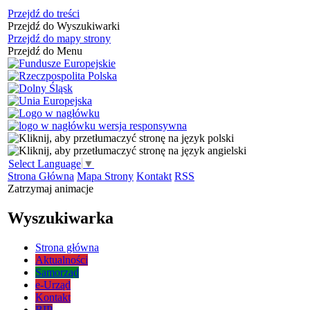
Przejdź do treści
Przejdź do Wyszukiwarki
Przejdź do mapy strony
Przejdź do Menu
Select Language
▼
Strona Główna
Mapa Strony
Kontakt
RSS
Zatrzymaj animacje
Wyszukiwarka
Strona główna
Aktualności
Samorząd
e-Urząd
Kontakt
BIP