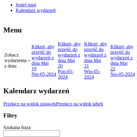
Jesteś tutaj
Kalendarz wydarzeń
Menu
Kliknij, aby
Kliknij, aby
Kliknij, aby
Kliknij, aby
przejść do
przejść do
przejść do
przejść do
Zobacz
wydarzeń z
wydarzeń z
wydarzeń z
wydarzeń z
wydarzenia
«
dnia
Maj
dnia
Maj
dnia
Maj
dnia
Maj
z dnia:
20
21
19
22
Pon
-05-
Wto
-05-
Nie
-05-2024
Śro
-05-2024
2024
2024
Kalendarz wydarzeń
Przełącz na widok zajawek
Przełącz na widok tabeli
Filtry
Szukana fraza