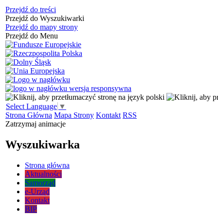
Przejdź do treści
Przejdź do Wyszukiwarki
Przejdź do mapy strony
Przejdź do Menu
Select Language
▼
Strona Główna
Mapa Strony
Kontakt
RSS
Zatrzymaj animacje
Wyszukiwarka
Strona główna
Aktualności
Samorząd
e-Urząd
Kontakt
BIP