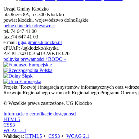
Urząd Gminy Kłodzko
ul.Okrzei 8A, 57-300 Kłodzko
powiat kłodzki, województwo dolnośląskie
pełne dane teleadresowe »
tel.:
74 647 41 00
fax.:
74 647 41 03
e-mail:
ug@gmina.klodzko.pl
ePUAP: /ugklodzko/skrytka
AE:PL-74310-35413-WBTEJ-20
polityka prywatności / RODO »
Projekt "Rozwój i integracja systemów informatycznych oraz wdroż
Rozwoju Regionalnego w ramach Regionalnego Programu Operacyjn
© Wszelkie prawa zastrzeżone, UG Kłodzko
Informacje o certyfikacie dostępności
HTML5
CSS3
WCAG 2.1
Walidacja:
HTML5
+
CSS3
+
WCAG 2.1