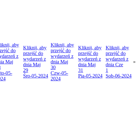
iknij, aby
Kliknij, aby
Kliknij, aby
Kliknij, aby
Kliknij, aby
zejść do
przejść do
przejść do
przejść do
przejść do
ydarzeń z
wydarzeń z
wydarzeń z
wydarzeń z
wydarzeń z
nia
Maj
dnia
Maj
»
dnia
Maj
dnia
Maj
dnia
Cze
8
30
29
31
1
to
-05-
Czw
-05-
Śro
-05-2024
Pią
-05-2024
Sob
-06-2024
024
2024