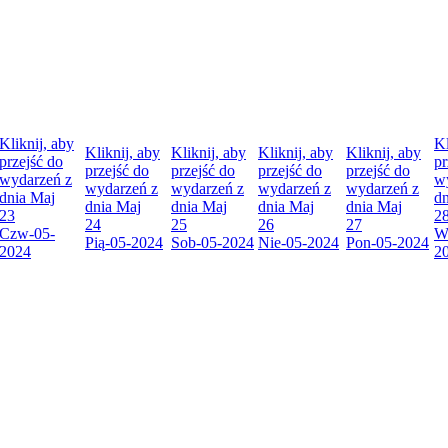
Kliknij, aby
Kl
Kliknij, aby
Kliknij, aby
Kliknij, aby
Kliknij, aby
przejść do
pr
przejść do
przejść do
przejść do
przejść do
wydarzeń z
w
wydarzeń z
wydarzeń z
wydarzeń z
wydarzeń z
dnia
Maj
d
dnia
Maj
dnia
Maj
dnia
Maj
dnia
Maj
23
2
24
25
26
27
Czw
-05-
W
Pią
-05-2024
Sob
-05-2024
Nie
-05-2024
Pon
-05-2024
2024
2