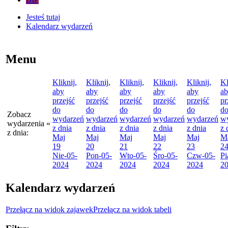
Jesteś tutaj
Kalendarz wydarzeń
Menu
Kliknij,
Kliknij,
Kliknij,
Kliknij,
Kliknij,
Kl
aby
aby
aby
aby
aby
a
przejść
przejść
przejść
przejść
przejść
pr
do
do
do
do
do
d
Zobacz
wydarzeń
wydarzeń
wydarzeń
wydarzeń
wydarzeń
w
wydarzenia
«
z dnia
z dnia
z dnia
z dnia
z dnia
z 
z dnia:
Maj
Maj
Maj
Maj
Maj
M
19
20
21
22
23
2
Nie
-05-
Pon
-05-
Wto
-05-
Śro
-05-
Czw
-05-
Pi
2024
2024
2024
2024
2024
2
Kalendarz wydarzeń
Przełącz na widok zajawek
Przełącz na widok tabeli