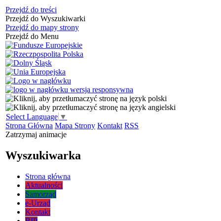
Przejdź do treści
Przejdź do Wyszukiwarki
Przejdź do mapy strony
Przejdź do Menu
Select Language
▼
Strona Główna
Mapa Strony
Kontakt
RSS
Zatrzymaj animacje
Wyszukiwarka
Strona główna
Aktualności
Samorząd
e-Urząd
Kontakt
BIP