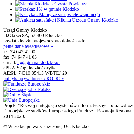
Urząd Gminy Kłodzko
ul.Okrzei 8A, 57-300 Kłodzko
powiat kłodzki, województwo dolnośląskie
pełne dane teleadresowe »
tel.:
74 647 41 00
fax.:
74 647 41 03
e-mail:
ug@gmina.klodzko.pl
ePUAP: /ugklodzko/skrytka
AE:PL-74310-35413-WBTEJ-20
polityka prywatności / RODO »
Projekt "Rozwój i integracja systemów informatycznych oraz wdroż
Europejską ze środków Europejskiego Funduszu Rozwoju Regional
2014-2020.
© Wszelkie prawa zastrzeżone, UG Kłodzko