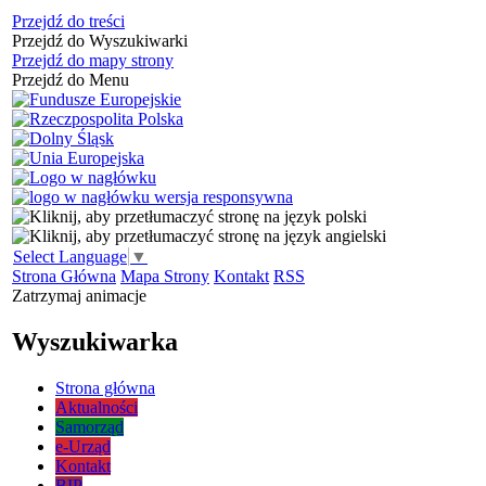
Przejdź do treści
Przejdź do Wyszukiwarki
Przejdź do mapy strony
Przejdź do Menu
Select Language
▼
Strona Główna
Mapa Strony
Kontakt
RSS
Zatrzymaj animacje
Wyszukiwarka
Strona główna
Aktualności
Samorząd
e-Urząd
Kontakt
BIP