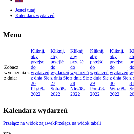
Jesteś tutaj
Kalendarz wydarzeń
Menu
Kliknij,
Kliknij,
Kliknij,
Kliknij,
Kliknij,
Kl
aby
aby
aby
aby
aby
a
przejść
przejść
przejść
przejść
przejść
pr
Zobacz
do
do
do
do
do
d
wydarzenia
«
wydarzeń
wydarzeń
wydarzeń
wydarzeń
wydarzeń
w
z dnia:
z dnia
Sie
z dnia
Sie
z dnia
Sie
z dnia
Sie
z dnia
Sie
z 
26
27
28
29
30
3
Pią
-08-
Sob
-08-
Nie
-08-
Pon
-08-
Wto
-08-
Śr
2022
2022
2022
2022
2022
2
Kalendarz wydarzeń
Przełącz na widok zajawek
Przełącz na widok tabeli