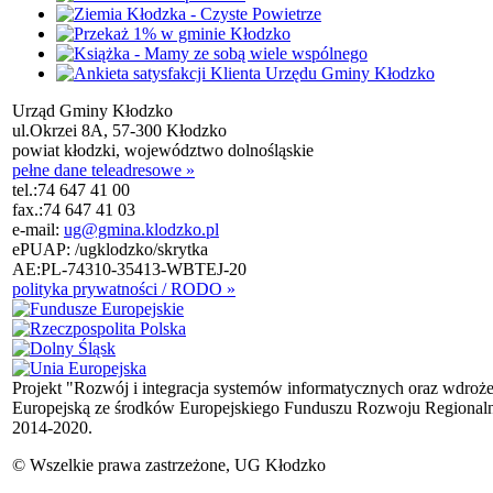
Urząd Gminy Kłodzko
ul.Okrzei 8A, 57-300 Kłodzko
powiat kłodzki, województwo dolnośląskie
pełne dane teleadresowe »
tel.:
74 647 41 00
fax.:
74 647 41 03
e-mail:
ug@gmina.klodzko.pl
ePUAP: /ugklodzko/skrytka
AE:PL-74310-35413-WBTEJ-20
polityka prywatności / RODO »
Projekt "Rozwój i integracja systemów informatycznych oraz wdroż
Europejską ze środków Europejskiego Funduszu Rozwoju Regional
2014-2020.
© Wszelkie prawa zastrzeżone, UG Kłodzko