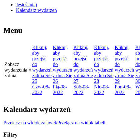
Jesteś tutaj
Kalendarz wydarzeń
Menu
Kliknij,
Kliknij,
Kliknij,
Kliknij,
Kliknij,
Kl
aby
aby
aby
aby
aby
a
przejść
przejść
przejść
przejść
przejść
pr
Zobacz
do
do
do
do
do
d
wydarzenia
«
wydarzeń
wydarzeń
wydarzeń
wydarzeń
wydarzeń
w
z dnia:
z dnia
Sie
z dnia
Sie
z dnia
Sie
z dnia
Sie
z dnia
Sie
z 
25
26
27
28
29
3
Czw
-08-
Pią
-08-
Sob
-08-
Nie
-08-
Pon
-08-
W
2022
2022
2022
2022
2022
2
Kalendarz wydarzeń
Przełącz na widok zajawek
Przełącz na widok tabeli
Filtry