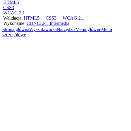
HTML5
CSS3
WCAG 2.1
Walidacja:
HTML5
+
CSS3
+
WCAG 2.1
Wykonanie
CONCEPT
Intermedia
Strona główna
Wyszukiwarka
Narzędzia
Menu główne
Menu
szczegółowe