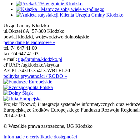
Urząd Gminy Kłodzko
ul.Okrzei 8A, 57-300 Kłodzko
powiat kłodzki, województwo dolnośląskie
pełne dane teleadresowe »
tel.:
74 647 41 00
fax.:
74 647 41 03
e-mail:
ug@gmina.klodzko.pl
ePUAP: /ugklodzko/skrytka
AE:PL-74310-35413-WBTEJ-20
polityka prywatności / RODO »
Projekt "Rozwój i integracja systemów informatycznych oraz wdroż
Europejską ze środków Europejskiego Funduszu Rozwoju Regional
2014-2020.
© Wszelkie prawa zastrzeżone, UG Kłodzko
Informacje o certyfikacie dostępności