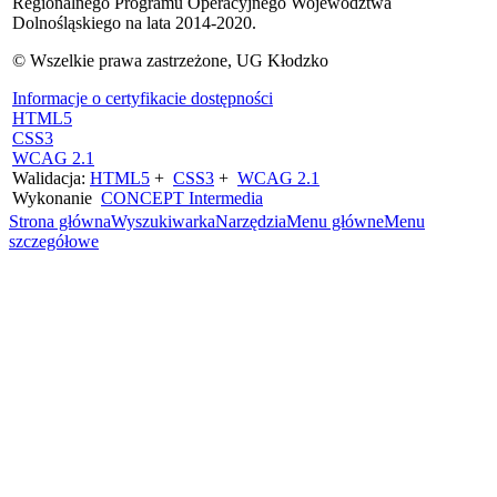
Regionalnego Programu Operacyjnego Województwa
Dolnośląskiego na lata 2014-2020.
© Wszelkie prawa zastrzeżone, UG Kłodzko
Informacje o certyfikacie dostępności
HTML5
CSS3
WCAG 2.1
Walidacja:
HTML5
+
CSS3
+
WCAG 2.1
Wykonanie
CONCEPT
Intermedia
Strona główna
Wyszukiwarka
Narzędzia
Menu główne
Menu
szczegółowe