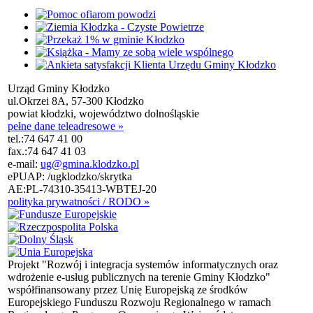
Urząd Gminy Kłodzko
ul.Okrzei 8A, 57-300 Kłodzko
powiat kłodzki, województwo dolnośląskie
pełne dane teleadresowe »
tel.:
74 647 41 00
fax.:
74 647 41 03
e-mail:
ug@gmina.klodzko.pl
ePUAP: /ugklodzko/skrytka
AE:PL-74310-35413-WBTEJ-20
polityka prywatności / RODO »
Projekt "Rozwój i integracja systemów informatycznych oraz
wdrożenie e-usług publicznych na terenie Gminy Kłodzko"
współfinansowany przez Unię Europejską ze środków
Europejskiego Funduszu Rozwoju Regionalnego w ramach