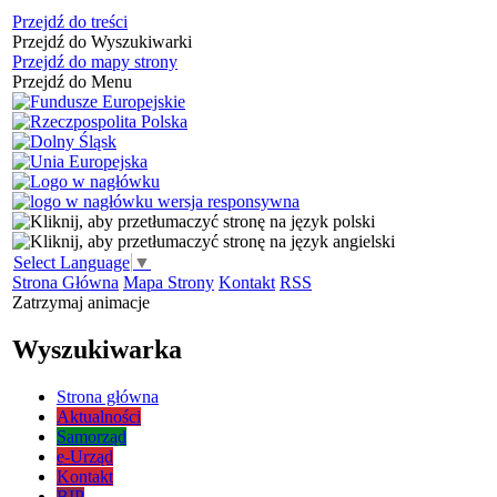
Przejdź do treści
Przejdź do Wyszukiwarki
Przejdź do mapy strony
Przejdź do Menu
Select Language
▼
Strona Główna
Mapa Strony
Kontakt
RSS
Zatrzymaj animacje
Wyszukiwarka
Strona główna
Aktualności
Samorząd
e-Urząd
Kontakt
BIP