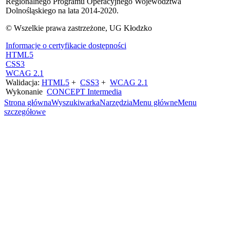
Regionalnego Programu Operacyjnego Województwa
Dolnośląskiego na lata 2014-2020.
© Wszelkie prawa zastrzeżone, UG Kłodzko
Informacje o certyfikacie dostępności
HTML5
CSS3
WCAG 2.1
Walidacja:
HTML5
+
CSS3
+
WCAG 2.1
Wykonanie
CONCEPT
Intermedia
Strona główna
Wyszukiwarka
Narzędzia
Menu główne
Menu
szczegółowe