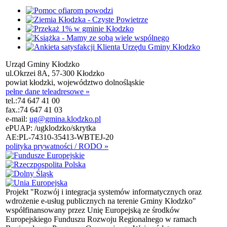
Urząd Gminy Kłodzko
ul.Okrzei 8A, 57-300 Kłodzko
powiat kłodzki, województwo dolnośląskie
pełne dane teleadresowe »
tel.:
74 647 41 00
fax.:
74 647 41 03
e-mail:
ug@gmina.klodzko.pl
ePUAP: /ugklodzko/skrytka
AE:PL-74310-35413-WBTEJ-20
polityka prywatności / RODO »
Projekt "Rozwój i integracja systemów informatycznych oraz
wdrożenie e-usług publicznych na terenie Gminy Kłodzko"
współfinansowany przez Unię Europejską ze środków
Europejskiego Funduszu Rozwoju Regionalnego w ramach