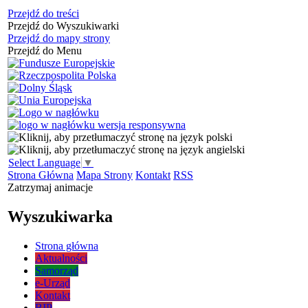
Przejdź do treści
Przejdź do Wyszukiwarki
Przejdź do mapy strony
Przejdź do Menu
Select Language
▼
Strona Główna
Mapa Strony
Kontakt
RSS
Zatrzymaj animacje
Wyszukiwarka
Strona główna
Aktualności
Samorząd
e-Urząd
Kontakt
BIP