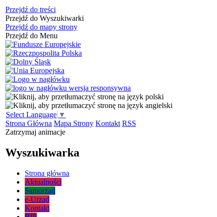
Przejdź do treści
Przejdź do Wyszukiwarki
Przejdź do mapy strony
Przejdź do Menu
Select Language
▼
Strona Główna
Mapa Strony
Kontakt
RSS
Zatrzymaj animacje
Wyszukiwarka
Strona główna
Aktualności
Samorząd
e-Urząd
Kontakt
BIP