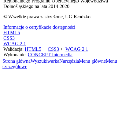
Regionalnego Programu Operacyjnego Województwa
Dolnośląskiego na lata 2014-2020.
© Wszelkie prawa zastrzeżone, UG Kłodzko
Informacje o certyfikacie dostępności
HTML5
CSS3
WCAG 2.1
Walidacja:
HTML5
+
CSS3
+
WCAG 2.1
Wykonanie
CONCEPT
Intermedia
Strona główna
Wyszukiwarka
Narzędzia
Menu główne
Menu
szczegółowe