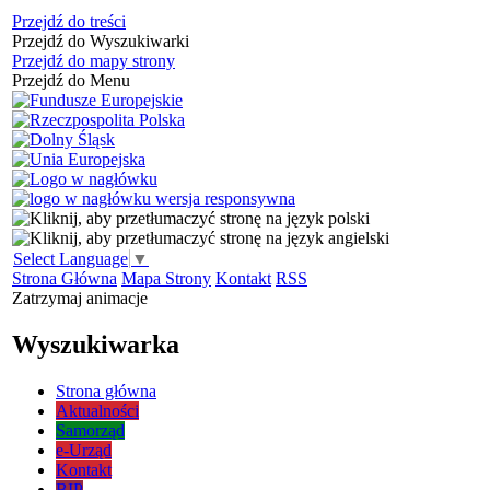
Przejdź do treści
Przejdź do Wyszukiwarki
Przejdź do mapy strony
Przejdź do Menu
Select Language
▼
Strona Główna
Mapa Strony
Kontakt
RSS
Zatrzymaj animacje
Wyszukiwarka
Strona główna
Aktualności
Samorząd
e-Urząd
Kontakt
BIP