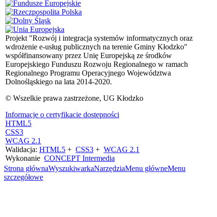
Projekt "Rozwój i integracja systemów informatycznych oraz
wdrożenie e-usług publicznych na terenie Gminy Kłodzko"
współfinansowany przez Unię Europejską ze środków
Europejskiego Funduszu Rozwoju Regionalnego w ramach
Regionalnego Programu Operacyjnego Województwa
Dolnośląskiego na lata 2014-2020.
© Wszelkie prawa zastrzeżone, UG Kłodzko
Informacje o certyfikacie dostępności
HTML5
CSS3
WCAG 2.1
Walidacja:
HTML5
+
CSS3
+
WCAG 2.1
Wykonanie
CONCEPT
Intermedia
Strona główna
Wyszukiwarka
Narzędzia
Menu główne
Menu
szczegółowe