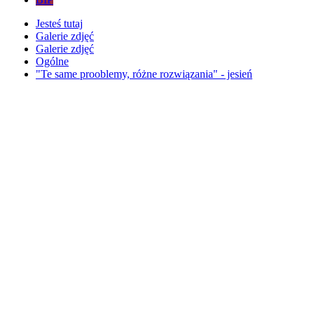
Jesteś tutaj
Galerie zdjęć
Galerie zdjęć
Ogólne
"Te same prooblemy, różne rozwiązania" - jesień