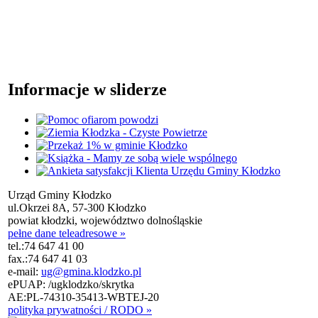
Informacje w sliderze
Urząd Gminy Kłodzko
ul.Okrzei 8A, 57-300 Kłodzko
powiat kłodzki, województwo dolnośląskie
pełne dane teleadresowe »
tel.:
74 647 41 00
fax.:
74 647 41 03
e-mail:
ug@gmina.klodzko.pl
ePUAP: /ugklodzko/skrytka
AE:PL-74310-35413-WBTEJ-20
polityka prywatności / RODO »