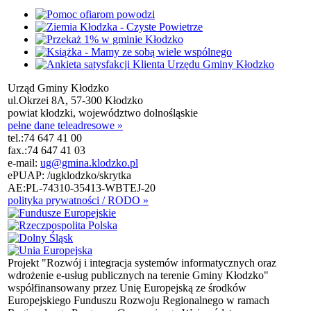
Urząd Gminy Kłodzko
ul.Okrzei 8A, 57-300 Kłodzko
powiat kłodzki, województwo dolnośląskie
pełne dane teleadresowe »
tel.:
74 647 41 00
fax.:
74 647 41 03
e-mail:
ug@gmina.klodzko.pl
ePUAP: /ugklodzko/skrytka
AE:PL-74310-35413-WBTEJ-20
polityka prywatności / RODO »
Projekt "Rozwój i integracja systemów informatycznych oraz
wdrożenie e-usług publicznych na terenie Gminy Kłodzko"
współfinansowany przez Unię Europejską ze środków
Europejskiego Funduszu Rozwoju Regionalnego w ramach