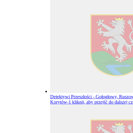
Detektywi Przeszłości - Gołogłowy, Ruszow
Korytów-1
kliknij, aby przejść do dalszej c