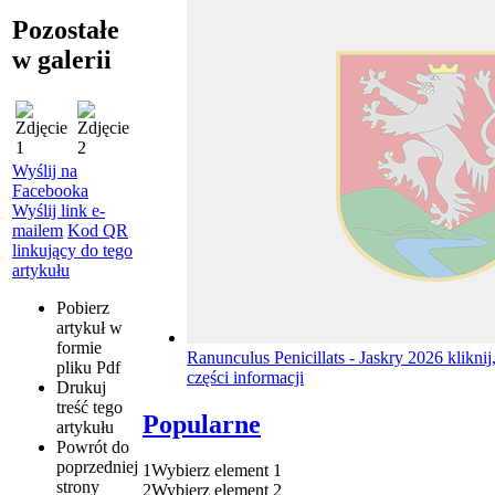
Pozostałe
w galerii
Wyślij na
Facebooka
Wyślij link e-
mailem
Kod QR
linkujący do tego
artykułu
Pobierz
artykuł w
formie
Ranunculus Penicillats - Jaskry 2026
kliknij
pliku
Pdf
części informacji
Drukuj
treść tego
Popularne
artykułu
Powrót
do
poprzedniej
1
Wybierz element 1
strony
2
Wybierz element 2