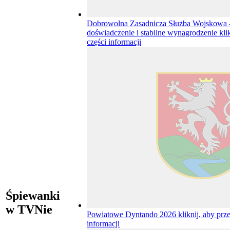
Dobrowolna Zasadnicza Służba Wojskowa –
doświadczenie i stabilne wynagrodzenie
kli
części informacji
Śpiewanki
w TVNie
Powiatowe Dyntando 2026
kliknij, aby prz
informacji