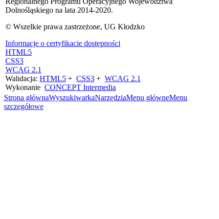
Regionalnego Programu Operacyjnego Województwa
Dolnośląskiego na lata 2014-2020.
© Wszelkie prawa zastrzeżone, UG Kłodzko
Informacje o certyfikacie dostępności
HTML5
CSS3
WCAG 2.1
Walidacja:
HTML5
+
CSS3
+
WCAG 2.1
Wykonanie
CONCEPT
Intermedia
Strona główna
Wyszukiwarka
Narzędzia
Menu główne
Menu
szczegółowe