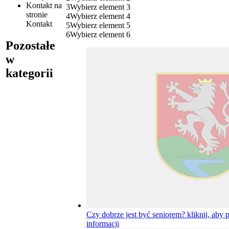
Kontakt
na
3
Wybierz element 3
stronie
4
Wybierz element 4
Kontakt
5
Wybierz element 5
6
Wybierz element 6
Pozostałe
w
kategorii
Czy dobrze jest być seniorem?
kliknij, aby 
informacji