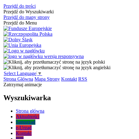
Przejdź do treści
Przejdź do Wyszukiwarki
Przejdź do mapy strony
Przejdź do Menu
Select Language
▼
Strona Główna
Mapa Strony
Kontakt
RSS
Zatrzymaj animacje
Wyszukiwarka
Strona główna
Aktualności
Samorząd
e-Urząd
Kontakt
BIP