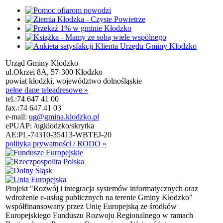
Urząd Gminy Kłodzko
ul.Okrzei 8A, 57-300 Kłodzko
powiat kłodzki, województwo dolnośląskie
pełne dane teleadresowe »
tel.:
74 647 41 00
fax.:
74 647 41 03
e-mail:
ug@gmina.klodzko.pl
ePUAP: /ugklodzko/skrytka
AE:PL-74310-35413-WBTEJ-20
polityka prywatności / RODO »
Projekt "Rozwój i integracja systemów informatycznych oraz
wdrożenie e-usług publicznych na terenie Gminy Kłodzko"
współfinansowany przez Unię Europejską ze środków
Europejskiego Funduszu Rozwoju Regionalnego w ramach