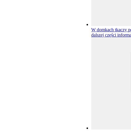
W domkach tkaczy p
dalszej części informa