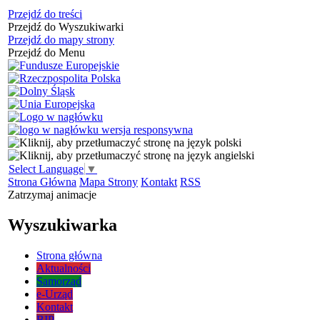
Przejdź do treści
Przejdź do Wyszukiwarki
Przejdź do mapy strony
Przejdź do Menu
Select Language
▼
Strona Główna
Mapa Strony
Kontakt
RSS
Zatrzymaj animacje
Wyszukiwarka
Strona główna
Aktualności
Samorząd
e-Urząd
Kontakt
BIP