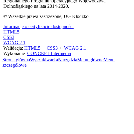
Regionalnego Programu Operacyjnego Województwa
Dolnośląskiego na lata 2014-2020.
© Wszelkie prawa zastrzeżone, UG Kłodzko
Informacje o certyfikacie dostępności
HTML5
CSS3
WCAG 2.1
Walidacja:
HTML5
+
CSS3
+
WCAG 2.1
Wykonanie
CONCEPT
Intermedia
Strona główna
Wyszukiwarka
Narzędzia
Menu główne
Menu
szczegółowe