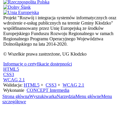
Projekt "Rozwój i integracja systemów informatycznych oraz
wdrożenie e-usług publicznych na terenie Gminy Kłodzko"
współfinansowany przez Unię Europejską ze środków
Europejskiego Funduszu Rozwoju Regionalnego w ramach
Regionalnego Programu Operacyjnego Województwa
Dolnośląskiego na lata 2014-2020.
© Wszelkie prawa zastrzeżone, UG Kłodzko
Informacje o certyfikacie dostępności
HTML5
CSS3
WCAG 2.1
Walidacja:
HTML5
+
CSS3
+
WCAG 2.1
Wykonanie
CONCEPT
Intermedia
Strona główna
Wyszukiwarka
Narzędzia
Menu główne
Menu
szczegółowe