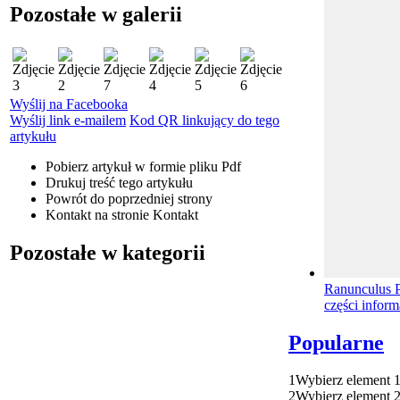
Pozostałe w galerii
Wyślij na Facebooka
Wyślij link e-mailem
Kod QR linkujący do tego
artykułu
Pobierz artykuł w formie pliku
Pdf
Drukuj
treść tego artykułu
Powrót
do poprzedniej strony
Kontakt
na stronie Kontakt
Pozostałe w kategorii
Ranunculus P
części inform
Popularne
1
Wybierz element 
2
Wybierz element 