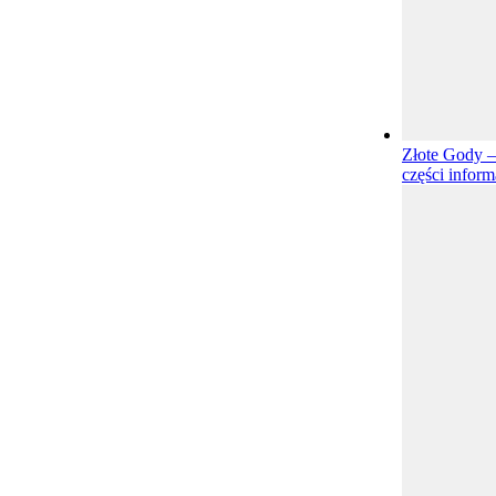
Złote Gody –
części inform