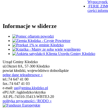
Wypoczynek 
FERIE ZIM
części inform
Informacje w sliderze
Urząd Gminy Kłodzko
ul.Okrzei 8A, 57-300 Kłodzko
powiat kłodzki, województwo dolnośląskie
pełne dane teleadresowe »
tel.:
74 647 41 00
fax.:
74 647 41 03
e-mail:
ug@gmina.klodzko.pl
ePUAP: /ugklodzko/skrytka
AE:PL-74310-35413-WBTEJ-20
polityka prywatności / RODO »