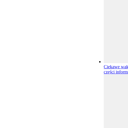
Ciekawe waka
części inform