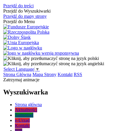
Przejdź do treści
Przejdź do Wyszukiwarki
Przejdź do mapy strony
Przejdź do Menu
Select Language
▼
Strona Główna
Mapa Strony
Kontakt
RSS
Zatrzymaj animacje
Wyszukiwarka
Strona główna
Aktualności
Samorząd
e-Urząd
Kontakt
BIP