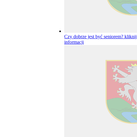
Czy dobrze jest być seniorem?
klikni
informacji