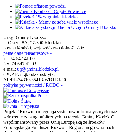
Urząd Gminy Kłodzko
ul.Okrzei 8A, 57-300 Kłodzko
powiat kłodzki, województwo dolnośląskie
pełne dane teleadresowe »
tel.:
74 647 41 00
fax.:
74 647 41 03
e-mail:
ug@gmina.klodzko.pl
ePUAP: /ugklodzko/skrytka
AE:PL-74310-35413-WBTEJ-20
polityka prywatności / RODO »
Projekt "Rozwój i integracja systemów informatycznych oraz
wdrożenie e-usług publicznych na terenie Gminy Kłodzko"
współfinansowany przez Unię Europejską ze środków
Europejskiego Funduszu Rozwoju Regionalnego w ramach