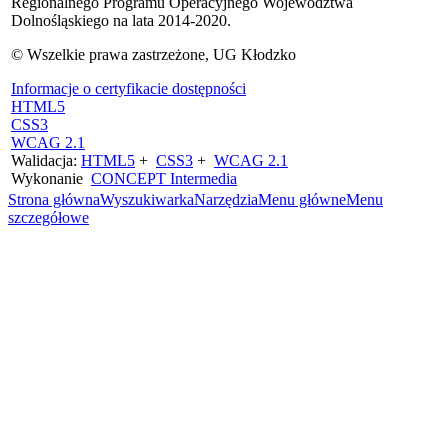
Regionalnego Programu Operacyjnego Województwa
Dolnośląskiego na lata 2014-2020.
© Wszelkie prawa zastrzeżone, UG Kłodzko
Informacje o certyfikacie dostępności
HTML5
CSS3
WCAG 2.1
Walidacja:
HTML5
+
CSS3
+
WCAG 2.1
Wykonanie
CONCEPT
Intermedia
Strona główna
Wyszukiwarka
Narzędzia
Menu główne
Menu
szczegółowe