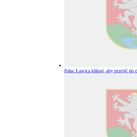
Pałac Ławica
kliknij, aby przejść do 