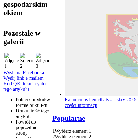
gospodarskim
okiem
Pozostałe w
galerii
Wyślij na Facebooka
Wyślij link e-mailem
Kod QR linkujący do
tego artykułu
Pobierz artykuł w
Ranunculus Penicillats - Jaskry 2026
formie pliku
Pdf
części informacji
Drukuj
treść tego
artykułu
Popularne
Powrót
do
poprzedniej
1
Wybierz element 1
strony
2
Wybierz element 2