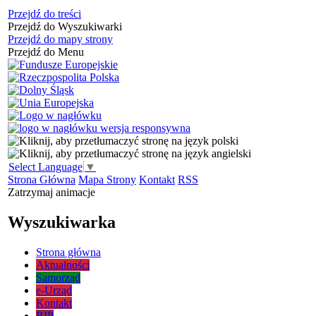
Przejdź do treści
Przejdź do Wyszukiwarki
Przejdź do mapy strony
Przejdź do Menu
Select Language
▼
Strona Główna
Mapa Strony
Kontakt
RSS
Zatrzymaj animacje
Wyszukiwarka
Strona główna
Aktualności
Samorząd
e-Urząd
Kontakt
BIP