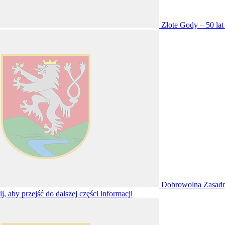
Złote Gody – 50 lat
Dobrowolna Zasadni
ij, aby przejść do dalszej części informacji