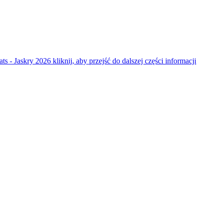
ats - Jaskry 2026
kliknij, aby przejść do dalszej części informacji