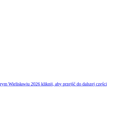
arym Wielisławiu 2026
kliknij, aby przejść do dalszej części