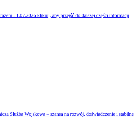
 razem - 1.07.2026
kliknij, aby przejść do dalszej części informacji
cza Służba Wojskowa – szansa na rozwój, doświadczenie i stabilne