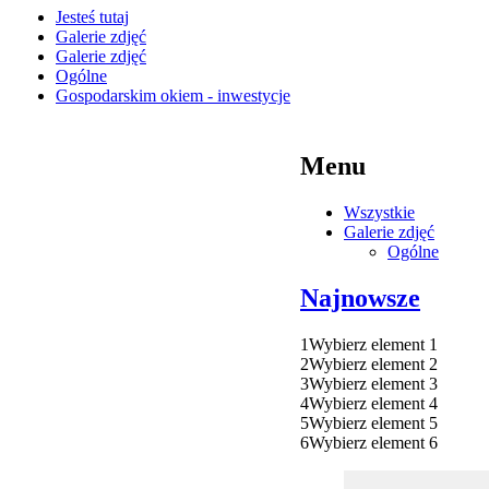
Jesteś tutaj
Galerie zdjęć
Galerie zdjęć
Ogólne
Gospodarskim okiem - inwestycje
Menu
Wszystkie
Galerie zdjęć
Ogólne
Najnowsze
1
Wybierz element 1
2
Wybierz element 2
3
Wybierz element 3
4
Wybierz element 4
5
Wybierz element 5
6
Wybierz element 6