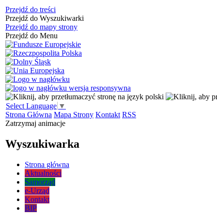
Przejdź do treści
Przejdź do Wyszukiwarki
Przejdź do mapy strony
Przejdź do Menu
Select Language
▼
Strona Główna
Mapa Strony
Kontakt
RSS
Zatrzymaj animacje
Wyszukiwarka
Strona główna
Aktualności
Samorząd
e-Urząd
Kontakt
BIP