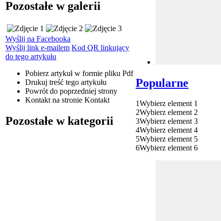
Pozostałe w galerii
Wyślij na Facebooka
Wyślij link e-mailem
Kod QR linkujący
do tego artykułu
Pobierz artykuł w formie pliku
Pdf
Popularne
Drukuj
treść tego artykułu
Powrót
do poprzedniej strony
Kontakt
na stronie Kontakt
1
Wybierz element 1
2
Wybierz element 2
Pozostałe w kategorii
3
Wybierz element 3
4
Wybierz element 4
5
Wybierz element 5
6
Wybierz element 6