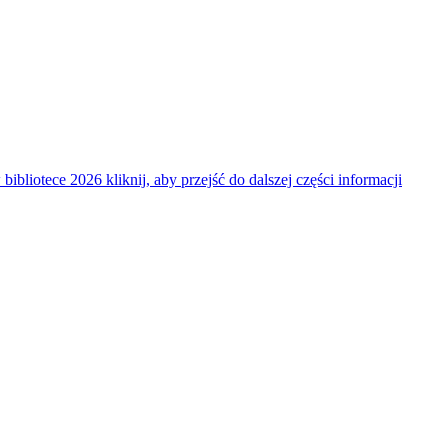
 bibliotece 2026
kliknij, aby przejść do dalszej części informacji