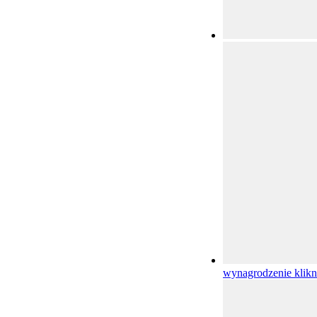
wynagrodzenie
klikn