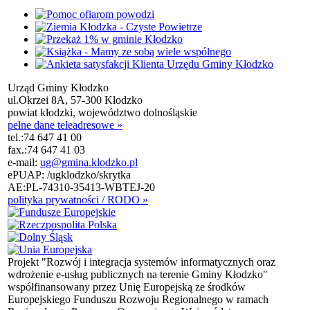
Urząd Gminy Kłodzko
ul.Okrzei 8A, 57-300 Kłodzko
powiat kłodzki, województwo dolnośląskie
pełne dane teleadresowe »
tel.:
74 647 41 00
fax.:
74 647 41 03
e-mail:
ug@gmina.klodzko.pl
ePUAP: /ugklodzko/skrytka
AE:PL-74310-35413-WBTEJ-20
polityka prywatności / RODO »
Projekt "Rozwój i integracja systemów informatycznych oraz
wdrożenie e-usług publicznych na terenie Gminy Kłodzko"
współfinansowany przez Unię Europejską ze środków
Europejskiego Funduszu Rozwoju Regionalnego w ramach