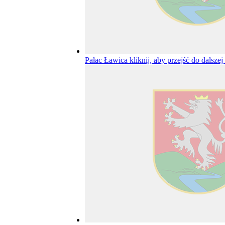
Pałac Ławica
kliknij, aby przejść do dalszej