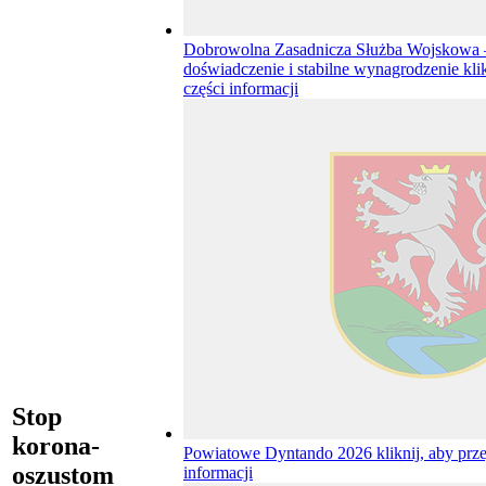
Dobrowolna Zasadnicza Służba Wojskowa –
doświadczenie i stabilne wynagrodzenie
kli
części informacji
Stop
korona-
Powiatowe Dyntando 2026
kliknij, aby prz
oszustom
informacji