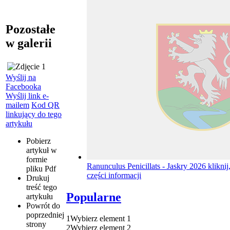
Pozostałe
w galerii
Wyślij na
Facebooka
Wyślij link e-
mailem
Kod QR
linkujący do tego
artykułu
Pobierz
artykuł w
formie
Ranunculus Penicillats - Jaskry 2026
kliknij
pliku
Pdf
części informacji
Drukuj
treść tego
Popularne
artykułu
Powrót
do
poprzedniej
1
Wybierz element 1
strony
2
Wybierz element 2