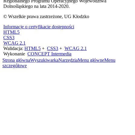
Regionalnego Programu Operacyjnego Województwa
Dolnośląskiego na lata 2014-2020.
© Wszelkie prawa zastrzeżone, UG Kłodzko
Informacje o certyfikacie dostępności
HTML5
CSS3
WCAG 2.1
Walidacja:
HTML5
+
CSS3
+
WCAG 2.1
Wykonanie
CONCEPT
Intermedia
Strona główna
Wyszukiwarka
Narzędzia
Menu główne
Menu
szczegółowe