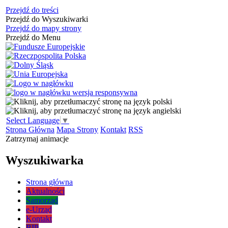
Przejdź do treści
Przejdź do Wyszukiwarki
Przejdź do mapy strony
Przejdź do Menu
Select Language
▼
Strona Główna
Mapa Strony
Kontakt
RSS
Zatrzymaj animacje
Wyszukiwarka
Strona główna
Aktualności
Samorząd
e-Urząd
Kontakt
BIP