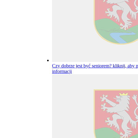
Czy dobrze jest być seniorem?
kliknij, aby 
informacji